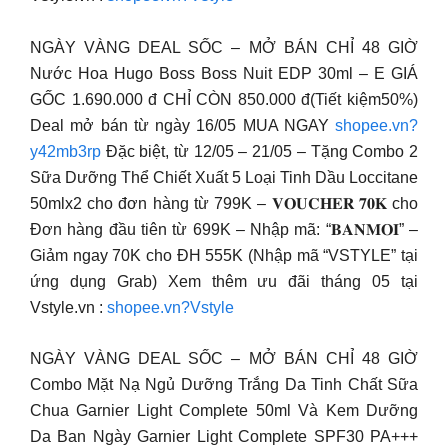
NGÀY VÀNG DEAL SỐC – MỞ BÁN CHỈ 48 GIỜ
Nước Hoa Hugo Boss Boss Nuit EDP 30ml – E GIÁ
GỐC 1.690.000 đ CHỈ CÒN 850.000 đ(Tiết kiệm50%)
Deal mở bán từ ngày 16/05 MUA NGAY
shopee.vn?
y42mb3rp
Đặc biệt, từ 12/05 – 21/05 – Tặng Combo 2
Sữa Dưỡng Thể Chiết Xuất 5 Loại Tinh Dầu Loccitane
50mlx2 cho đơn hàng từ 799K – 𝐕𝐎𝐔𝐂𝐇𝐄𝐑 𝟕𝟎𝐊 cho
Đơn hàng đầu tiên từ 699K – Nhập mã: “𝐁𝐀𝐍𝐌𝐎𝐈” –
Giảm ngay 70K cho ĐH 555K (Nhập mã “VSTYLE” tại
ứng dụng Grab) Xem thêm ưu đãi tháng 05 tại
Vstyle.vn :
shopee.vn?Vstyle
NGÀY VÀNG DEAL SỐC – MỞ BÁN CHỈ 48 GIỜ
Combo Mặt Nạ Ngủ Dưỡng Trắng Da Tinh Chất Sữa
Chua Garnier Light Complete 50ml Và Kem Dưỡng
Da Ban Ngày Garnier Light Complete SPF30 PA+++