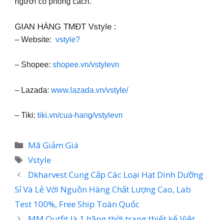
người có phong cách.
GIAN HÀNG TMĐT Vstyle :
– Website:
vstyle?
– Shopee:
shopee.vn/vstylevn
– Lazada:
www.lazada.vn/vstyle/
– Tiki:
tiki.vn/cua-hang/vstylevn
Danh
Mã Giảm Giá
mục
Thẻ
Vstyle
Dkharvest Cung Cấp Các Loại Hạt Dinh Dưỡng
Sỉ Và Lẻ Với Nguồn Hàng Chất Lượng Cao, Lab
Test 100%, Free Ship Toàn Quốc
MM Outfit là 1 hãng thời trang thiết kế Việt