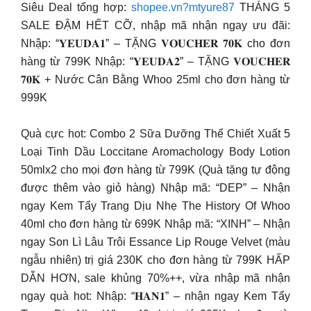
Siêu Deal tổng hợp:
shopee.vn?mtyure87
THÁNG 5
SALE ĐẬM HẾT CỠ, nhập mã nhận ngay ưu đãi:
Nhập: “𝐘𝐄𝐔𝐃𝐀𝟏” – TẶNG 𝐕𝐎𝐔𝐂𝐇𝐄𝐑 𝟕𝟎𝐊 cho đơn
hàng từ 799K Nhập: “𝐘𝐄𝐔𝐃𝐀𝟐” – TẶNG 𝐕𝐎𝐔𝐂𝐇𝐄𝐑
𝟕𝟎𝐊 + Nước Cân Bằng Whoo 25ml cho đơn hàng từ
999K
Quà cực hot: Combo 2 Sữa Dưỡng Thể Chiết Xuất 5
Loại Tinh Dầu Loccitane Aromachology Body Lotion
50mlx2 cho mọi đơn hàng từ 799K (Quà tặng tự động
được thêm vào giỏ hàng) Nhập mã: “DEP” – Nhận
ngay Kem Tẩy Trang Dịu Nhẹ The History Of Whoo
40ml cho đơn hàng từ 699K Nhập mã: “XINH” – Nhận
ngay Son Lì Lâu Trôi Essance Lip Rouge Velvet (màu
ngẫu nhiên) trị giá 230K cho đơn hàng từ 799K HẤP
DẪN HƠN, sale khủng 70%++, vừa nhập mã nhận
ngay quà hot: Nhập: “𝐇𝐀𝐍𝟏” – nhận ngay Kem Tẩy