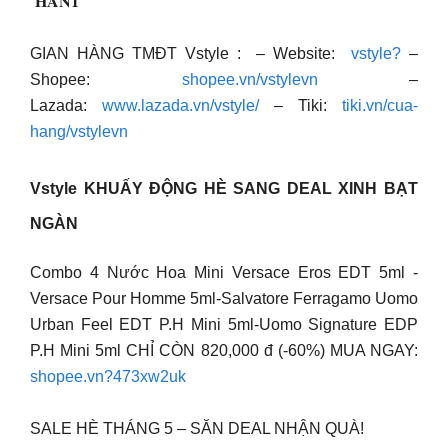
“𝐇𝐀𝐍𝟏”
GIAN HÀNG TMĐT Vstyle : – Website:
vstyle?
–
Shopee:
shopee.vn/vstylevn
–
Lazada:
www.lazada.vn/vstyle/
– Tiki:
tiki.vn/cua-
hang/vstylevn
Vstyle KHUẤY ĐỘNG HÈ SANG
DEAL XINH BẠT
NGÀN
Combo 4 Nước Hoa Mini Versace Eros EDT 5ml -
Versace Pour Homme 5ml-Salvatore Ferragamo Uomo
Urban Feel EDT P.H Mini 5ml-Uomo Signature EDP
P.H Mini 5ml CHỈ CÒN 820,000 đ (-60%) MUA NGAY:
shopee.vn?473xw2uk
SALE HÈ THÁNG 5 – SĂN DEAL NHẬN QUÀ!