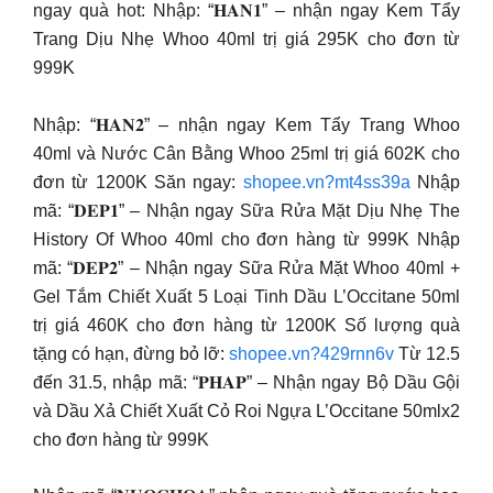
ngay quà hot: Nhập: “𝐇𝐀𝐍𝟏” – nhận ngay Kem Tẩy
Trang Dịu Nhẹ Whoo 40ml trị giá 295K cho đơn từ
999K
Nhập: “𝐇𝐀𝐍𝟐” – nhận ngay Kem Tẩy Trang Whoo
40ml và Nước Cân Bằng Whoo 25ml trị giá 602K cho
đơn từ 1200K Săn ngay:
shopee.vn?mt4ss39a
Nhập
mã: “𝐃𝐄𝐏𝟏” – Nhận ngay Sữa Rửa Mặt Dịu Nhẹ The
History Of Whoo 40ml cho đơn hàng từ 999K Nhập
mã: “𝐃𝐄𝐏𝟐” – Nhận ngay Sữa Rửa Mặt Whoo 40ml +
Gel Tắm Chiết Xuất 5 Loại Tinh Dầu L’Occitane 50ml
trị giá 460K cho đơn hàng từ 1200K Số lượng quà
tặng có hạn, đừng bỏ lỡ:
shopee.vn?429rnn6v
Từ 12.5
đến 31.5, nhập mã: “𝐏𝐇𝐀𝐏” – Nhận ngay Bộ Dầu Gội
và Dầu Xả Chiết Xuất Cỏ Roi Ngựa L’Occitane 50mlx2
cho đơn hàng từ 999K