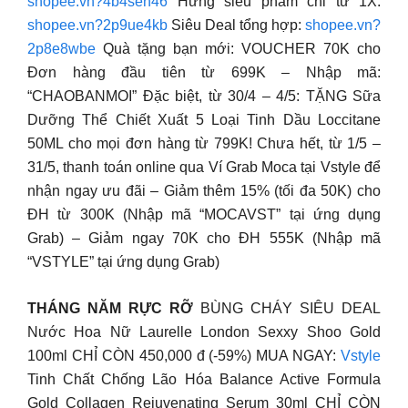
shopee.vn?4b4sen46
Hứng siêu phẩm chỉ từ 1X:
shopee.vn?2p9ue4kb
Siêu Deal tổng hợp:
shopee.vn?
2p8e8wbe
Quà tặng bạn mới: VOUCHER 70K cho
Đơn hàng đầu tiên từ 699K – Nhập mã:
“CHAOBANMOI” Đặc biệt, từ 30/4 – 4/5: TẶNG Sữa
Dưỡng Thể Chiết Xuất 5 Loại Tinh Dầu Loccitane
50ML cho mọi đơn hàng từ 799K! Chưa hết, từ 1/5 –
31/5, thanh toán online qua Ví Grab Moca tại Vstyle để
nhận ngay ưu đãi – Giảm thêm 15% (tối đa 50K) cho
ĐH từ 300K (Nhập mã “MOCAVST” tại ứng dụng
Grab) – Giảm ngay 70K cho ĐH 555K (Nhập mã
“VSTYLE” tại ứng dụng Grab)
THÁNG NĂM RỰC RỠ
BÙNG CHÁY SIÊU DEAL
Nước Hoa Nữ Laurelle London Sexxy Shoo Gold
100ml CHỈ CÒN 450,000 đ (-59%) MUA NGAY:
Vstyle
Tinh Chất Chống Lão Hóa Balance Active Formula
Gold Collagen Rejuvenating Serum 30ml CHỈ CÒN