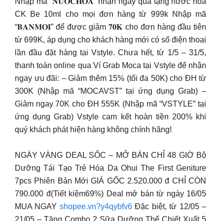
Nhập mã “𝐍𝐔𝐎𝐂𝐇𝐎𝐀” nhận ngay quà tặng nước hoa
CK Be 10ml cho mọi đơn hàng từ 999k Nhập mã
“𝐁𝐀𝐍𝐌𝐎𝐈” để được giảm 𝟕𝟎𝐊 cho đơn hàng đầu tiên
từ 699K, áp dụng cho khách hàng mới có số điện thoại
lần đầu đặt hàng tại Vstyle. Chưa hết, từ 1/5 – 31/5,
thanh toán online qua Ví Grab Moca tại Vstyle để nhận
ngay ưu đãi: – Giảm thêm 15% (tối đa 50K) cho ĐH từ
300K (Nhập mã “MOCAVST” tại ứng dụng Grab) –
Giảm ngay 70K cho ĐH 555K (Nhập mã “VSTYLE” tại
ứng dụng Grab) Vstyle cam kết hoàn tiền 200% khi
quý khách phát hiện hàng không chính hãng!
NGÀY VÀNG DEAL SỐC – MỞ BÁN CHỈ 48 GIỜ Bộ
Dưỡng Tái Tạo Trẻ Hóa Da Ohui The First Geniture
7pcs Phiên Bản Mới GIÁ GỐC 2.520.000 đ CHỈ CÒN
790.000 đ(Tiết kiệm69%) Deal mở bán từ ngày 16/05
MUA NGAY
shopee.vn?y4qybfv6
Đặc biệt, từ 12/05 –
21/05 – Tặng Combo 2 Sữa Dưỡng Thể Chiết Xuất 5