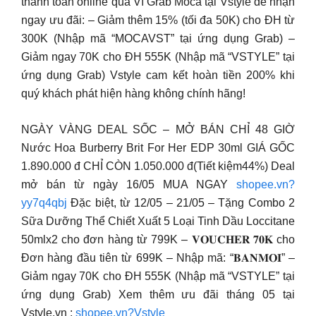
thanh toán online qua Ví Grab Moca tại Vstyle để nhận
ngay ưu đãi: – Giảm thêm 15% (tối đa 50K) cho ĐH từ
300K (Nhập mã “MOCAVST” tại ứng dụng Grab) –
Giảm ngay 70K cho ĐH 555K (Nhập mã “VSTYLE” tại
ứng dụng Grab) Vstyle cam kết hoàn tiền 200% khi
quý khách phát hiện hàng không chính hãng!
NGÀY VÀNG DEAL SỐC – MỞ BÁN CHỈ 48 GIỜ
Nước Hoa Burberry Brit For Her EDP 30ml GIÁ GỐC
1.890.000 đ CHỈ CÒN 1.050.000 đ(Tiết kiệm44%) Deal
mở bán từ ngày 16/05 MUA NGAY
shopee.vn?
yy7q4qbj
Đặc biệt, từ 12/05 – 21/05 – Tặng Combo 2
Sữa Dưỡng Thể Chiết Xuất 5 Loại Tinh Dầu Loccitane
50mlx2 cho đơn hàng từ 799K – 𝐕𝐎𝐔𝐂𝐇𝐄𝐑 𝟕𝟎𝐊 cho
Đơn hàng đầu tiên từ 699K – Nhập mã: “𝐁𝐀𝐍𝐌𝐎𝐈” –
Giảm ngay 70K cho ĐH 555K (Nhập mã “VSTYLE” tại
ứng dụng Grab) Xem thêm ưu đãi tháng 05 tại
Vstyle.vn :
shopee.vn?Vstyle