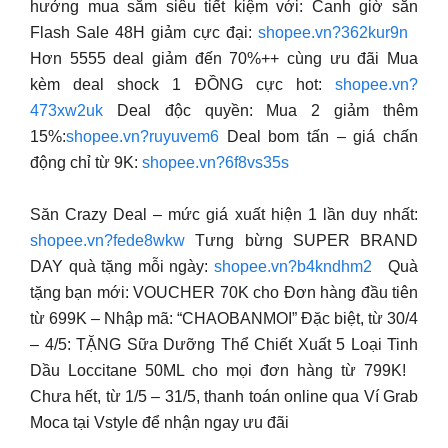
hưởng mua sắm siêu tiết kiệm với: Canh giờ săn
Flash Sale 48H giảm cực đại:
shopee.vn?362kur9n
Hơn 5555 deal giảm đến 70%++ cùng ưu đãi Mua
kèm deal shock 1 ĐỒNG cực hot:
shopee.vn?
473xw2uk
Deal độc quyền: Mua 2 giảm thêm
15%:
shopee.vn?ruyuvem6
Deal bom tấn – giá chấn
động chỉ từ 9K:
shopee.vn?6f8vs35s
Săn Crazy Deal – mức giá xuất hiện 1 lần duy nhất:
shopee.vn?fede8wkw
Tưng bừng SUPER BRAND
DAY quà tặng mỗi ngày:
shopee.vn?b4kndhm2
Quà
tặng bạn mới: VOUCHER 70K cho Đơn hàng đầu tiên
từ 699K – Nhập mã: “CHAOBANMOI” Đặc biệt, từ 30/4
– 4/5: TẶNG Sữa Dưỡng Thể Chiết Xuất 5 Loại Tinh
Dầu Loccitane 50ML cho mọi đơn hàng từ 799K!
Chưa hết, từ 1/5 – 31/5, thanh toán online qua Ví Grab
Moca tại Vstyle để nhận ngay ưu đãi