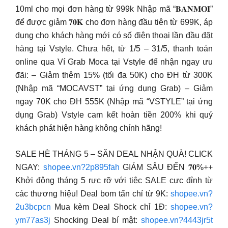
10ml cho mọi đơn hàng từ 999k Nhập mã “𝐁𝐀𝐍𝐌𝐎𝐈”
để được giảm 𝟕𝟎𝐊 cho đơn hàng đầu tiên từ 699K, áp
dụng cho khách hàng mới có số điện thoại lần đầu đặt
hàng tại Vstyle. Chưa hết, từ 1/5 – 31/5, thanh toán
online qua Ví Grab Moca tại Vstyle để nhận ngay ưu
đãi: – Giảm thêm 15% (tối đa 50K) cho ĐH từ 300K
(Nhập mã “MOCAVST” tại ứng dụng Grab) – Giảm
ngay 70K cho ĐH 555K (Nhập mã “VSTYLE” tại ứng
dụng Grab) Vstyle cam kết hoàn tiền 200% khi quý
khách phát hiện hàng không chính hãng!
SALE HÈ THÁNG 5 – SĂN DEAL NHẬN QUÀ! CLICK
NGAY:
shopee.vn?2p895fah
GIẢM SÂU ĐẾN 𝟕𝟎%++
Khởi động tháng 5 rực rỡ với tiệc SALE cực đỉnh từ
các thương hiệu! Deal bom tấn chỉ từ 9K:
shopee.vn?
2u3bcpcn
Mua kèm Deal Shock chỉ 1Đ:
shopee.vn?
ym77as3j
Shocking Deal bí mật:
shopee.vn?4443jr5t