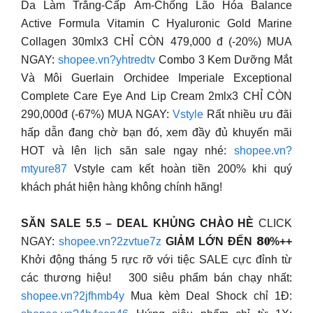
Da Làm Trắng-Cấp Ẩm-Chống Lão Hóa Balance
Active Formula Vitamin C Hyaluronic Gold Marine
Collagen 30mlx3 CHỈ CÒN 479,000 đ (-20%) MUA
NGAY:
shopee.vn?yhtredtv
Combo 3 Kem Dưỡng Mắt
Và Môi Guerlain Orchidee Imperiale Exceptional
Complete Care Eye And Lip Cream 2mlx3 CHỈ CÒN
290,000đ (-67%) MUA NGAY:
Vstyle
Rất nhiều ưu đãi
hấp dẫn đang chờ bạn đó, xem đầy đủ khuyến mãi
HOT và lên lịch săn sale ngay nhé:
shopee.vn?
mtyure87
Vstyle cam kết hoàn tiền 200% khi quý
khách phát hiện hàng không chính hãng!
SĂN SALE 5.5 – DEAL KHỦNG CHÀO HÈ
CLICK
NGAY:
shopee.vn?2zvtue7z
GIẢM LỚN ĐẾN 𝟴𝟎%++
Khởi động tháng 5 rực rỡ với tiệc SALE cực đỉnh từ
các thương hiệu! 300 siêu phẩm bán chạy nhất:
shopee.vn?2jfhmb4y
Mua kèm Deal Shock chỉ 1Đ: