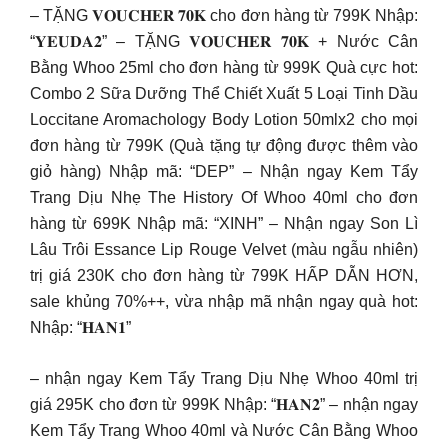
– TẶNG 𝐕𝐎𝐔𝐂𝐇𝐄𝐑 𝟕𝟎𝐊 cho đơn hàng từ 799K Nhập:
“𝐘𝐄𝐔𝐃𝐀𝟐” – TẶNG 𝐕𝐎𝐔𝐂𝐇𝐄𝐑 𝟕𝟎𝐊 + Nước Cân
Bằng Whoo 25ml cho đơn hàng từ 999K Quà cực hot:
Combo 2 Sữa Dưỡng Thể Chiết Xuất 5 Loại Tinh Dầu
Loccitane Aromachology Body Lotion 50mlx2 cho mọi
đơn hàng từ 799K (Quà tặng tự động được thêm vào
giỏ hàng) Nhập mã: “DEP” – Nhận ngay Kem Tẩy
Trang Dịu Nhẹ The History Of Whoo 40ml cho đơn
hàng từ 699K Nhập mã: “XINH” – Nhận ngay Son Lì
Lâu Trôi Essance Lip Rouge Velvet (màu ngẫu nhiên)
trị giá 230K cho đơn hàng từ 799K HẤP DẪN HƠN,
sale khủng 70%++, vừa nhập mã nhận ngay quà hot:
Nhập: “𝐇𝐀𝐍𝟏”
– nhận ngay Kem Tẩy Trang Dịu Nhẹ Whoo 40ml trị
giá 295K cho đơn từ 999K Nhập: “𝐇𝐀𝐍𝟐” – nhận ngay
Kem Tẩy Trang Whoo 40ml và Nước Cân Bằng Whoo