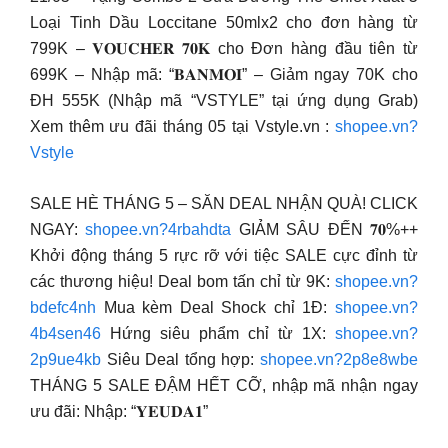
Loại Tinh Dầu Loccitane 50mlx2 cho đơn hàng từ
799K – 𝐕𝐎𝐔𝐂𝐇𝐄𝐑 𝟕𝟎𝐊 cho Đơn hàng đầu tiên từ
699K – Nhập mã: “𝐁𝐀𝐍𝐌𝐎𝐈” – Giảm ngay 70K cho
ĐH 555K (Nhập mã “VSTYLE” tại ứng dụng Grab)
Xem thêm ưu đãi tháng 05 tại Vstyle.vn :
shopee.vn?
Vstyle
SALE HÈ THÁNG 5 – SĂN DEAL NHẬN QUÀ! CLICK
NGAY:
shopee.vn?4rbahdta
GIẢM SÂU ĐẾN 𝟕𝟎%++
Khởi động tháng 5 rực rỡ với tiệc SALE cực đỉnh từ
các thương hiệu! Deal bom tấn chỉ từ 9K:
shopee.vn?
bdefc4nh
Mua kèm Deal Shock chỉ 1Đ:
shopee.vn?
4b4sen46
Hứng siêu phẩm chỉ từ 1X:
shopee.vn?
2p9ue4kb
Siêu Deal tổng hợp:
shopee.vn?2p8e8wbe
THÁNG 5 SALE ĐẬM HẾT CỠ, nhập mã nhận ngay
ưu đãi: Nhập: “𝐘𝐄𝐔𝐃𝐀𝟏”