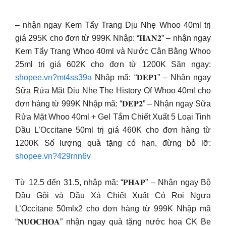
– nhận ngay Kem Tẩy Trang Dịu Nhẹ Whoo 40ml trị
giá 295K cho đơn từ 999K Nhập: “𝐇𝐀𝐍𝟐” – nhận ngay
Kem Tẩy Trang Whoo 40ml và Nước Cân Bằng Whoo
25ml trị giá 602K cho đơn từ 1200K Săn ngay:
shopee.vn?mt4ss39a
Nhập mã: “𝐃𝐄𝐏𝟏” – Nhận ngay
Sữa Rửa Mặt Dịu Nhẹ The History Of Whoo 40ml cho
đơn hàng từ 999K Nhập mã: “𝐃𝐄𝐏𝟐” – Nhận ngay Sữa
Rửa Mặt Whoo 40ml + Gel Tắm Chiết Xuất 5 Loại Tinh
Dầu L’Occitane 50ml trị giá 460K cho đơn hàng từ
1200K Số lượng quà tặng có hạn, đừng bỏ lỡ:
shopee.vn?429rnn6v
Từ 12.5 đến 31.5, nhập mã: “𝐏𝐇𝐀𝐏” – Nhận ngay Bộ
Dầu Gội và Dầu Xả Chiết Xuất Cỏ Roi Ngựa
L’Occitane 50mlx2 cho đơn hàng từ 999K Nhập mã
“𝐍𝐔𝐎𝐂𝐇𝐎𝐀” nhận ngay quà tặng nước hoa CK Be