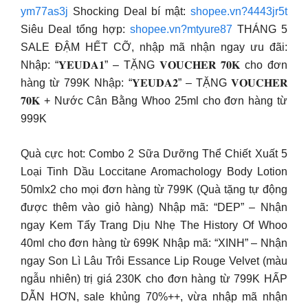
ym77as3j
Shocking Deal bí mật:
shopee.vn?4443jr5t
Siêu Deal tổng hợp:
shopee.vn?mtyure87
THÁNG 5
SALE ĐẬM HẾT CỠ, nhập mã nhận ngay ưu đãi:
Nhập: “𝐘𝐄𝐔𝐃𝐀𝟏” – TẶNG 𝐕𝐎𝐔𝐂𝐇𝐄𝐑 𝟕𝟎𝐊 cho đơn
hàng từ 799K Nhập: “𝐘𝐄𝐔𝐃𝐀𝟐” – TẶNG 𝐕𝐎𝐔𝐂𝐇𝐄𝐑
𝟕𝟎𝐊 + Nước Cân Bằng Whoo 25ml cho đơn hàng từ
999K
Quà cực hot: Combo 2 Sữa Dưỡng Thể Chiết Xuất 5
Loại Tinh Dầu Loccitane Aromachology Body Lotion
50mlx2 cho mọi đơn hàng từ 799K (Quà tặng tự động
được thêm vào giỏ hàng) Nhập mã: “DEP” – Nhận
ngay Kem Tẩy Trang Dịu Nhẹ The History Of Whoo
40ml cho đơn hàng từ 699K Nhập mã: “XINH” – Nhận
ngay Son Lì Lâu Trôi Essance Lip Rouge Velvet (màu
ngẫu nhiên) trị giá 230K cho đơn hàng từ 799K HẤP
DẪN HƠN, sale khủng 70%++, vừa nhập mã nhận