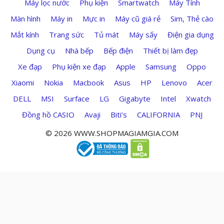
Máy lọc nước
Phụ kiện
Smartwatch
Máy Tính
Màn hình
Máy in
Mực in
Máy cũ giá rẻ
Sim, Thẻ cào
Mắt kính
Trang sức
Tủ mát
Máy sấy
Điện gia dụng
Dụng cụ
Nhà bếp
Bếp điện
Thiết bị làm đẹp
Xe đạp
Phụ kiện xe đạp
Apple
Samsung
Oppo
Xiaomi
Nokia
Macbook
Asus
HP
Lenovo
Acer
DELL
MSI
Surface
LG
Gigabyte
Intel
Xwatch
Đồng hồ CASIO
Avaji
Biti’s
CALIFORNIA
PNJ
© 2026 WWW.SHOPMAGIAMGIA.COM