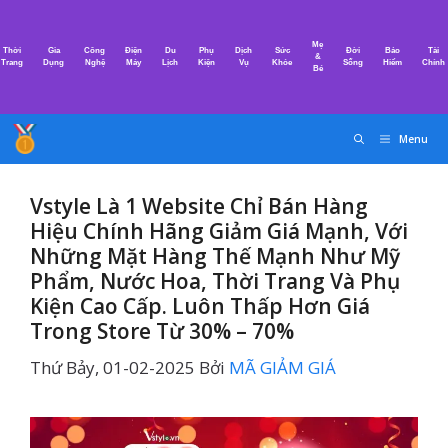
Chuyển
đến
Mẹ
Thời
Gia
Công
Điện
Du
Phụ
Dịch
Sức
Đời
Bảo
Tài
nội
&
Trang
Dụng
Nghệ
Máy
Lịch
Kiện
Vụ
Khỏe
Sống
Hiểm
Chính
Bé
dung
Menu
Vstyle Là 1 Website Chỉ Bán Hàng
Hiệu Chính Hãng Giảm Giá Mạnh, Với
Những Mặt Hàng Thế Mạnh Như Mỹ
Phẩm, Nước Hoa, Thời Trang Và Phụ
Kiện Cao Cấp. Luôn Thấp Hơn Giá
Trong Store Từ 30% – 70%
Thứ Bảy, 01-02-2025
Bởi
MÃ GIẢM GIÁ