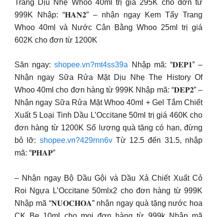
Trang Dịu Nhẹ Whoo 40ml trị giá 295K cho đơn từ
999K Nhập: “𝐇𝐀𝐍𝟐” – nhận ngay Kem Tẩy Trang
Whoo 40ml và Nước Cân Bằng Whoo 25ml trị giá
602K cho đơn từ 1200K
Săn ngay:
shopee.vn?mt4ss39a
Nhập mã: “𝐃𝐄𝐏𝟏” –
Nhận ngay Sữa Rửa Mặt Dịu Nhẹ The History Of
Whoo 40ml cho đơn hàng từ 999K Nhập mã: “𝐃𝐄𝐏𝟐” –
Nhận ngay Sữa Rửa Mặt Whoo 40ml + Gel Tắm Chiết
Xuất 5 Loại Tinh Dầu L’Occitane 50ml trị giá 460K cho
đơn hàng từ 1200K Số lượng quà tặng có hạn, đừng
bỏ lỡ:
shopee.vn?429rnn6v
Từ 12.5 đến 31.5, nhập
mã: “𝐏𝐇𝐀𝐏”
– Nhận ngay Bộ Dầu Gội và Dầu Xả Chiết Xuất Cỏ
Roi Ngựa L’Occitane 50mlx2 cho đơn hàng từ 999K
Nhập mã “𝐍𝐔𝐎𝐂𝐇𝐎𝐀” nhận ngay quà tặng nước hoa
CK Be 10ml cho mọi đơn hàng từ 999k Nhập mã