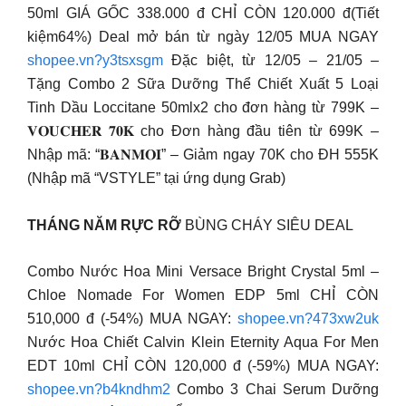
50ml GIÁ GỐC 338.000 đ CHỈ CÒN 120.000 đ(Tiết
kiệm64%) Deal mở bán từ ngày 12/05 MUA NGAY
shopee.vn?y3tsxsgm
Đặc biệt, từ 12/05 – 21/05 –
Tặng Combo 2 Sữa Dưỡng Thể Chiết Xuất 5 Loại
Tinh Dầu Loccitane 50mlx2 cho đơn hàng từ 799K –
𝐕𝐎𝐔𝐂𝐇𝐄𝐑 𝟕𝟎𝐊 cho Đơn hàng đầu tiên từ 699K –
Nhập mã: “𝐁𝐀𝐍𝐌𝐎𝐈” – Giảm ngay 70K cho ĐH 555K
(Nhập mã “VSTYLE” tại ứng dụng Grab)
THÁNG NĂM RỰC RỠ
BÙNG CHÁY SIÊU DEAL
Combo Nước Hoa Mini Versace Bright Crystal 5ml –
Chloe Nomade For Women EDP 5ml CHỈ CÒN
510,000 đ (-54%) MUA NGAY:
shopee.vn?473xw2uk
Nước Hoa Chiết Calvin Klein Eternity Aqua For Men
EDT 10ml CHỈ CÒN 120,000 đ (-59%) MUA NGAY:
shopee.vn?b4kndhm2
Combo 3 Chai Serum Dưỡng