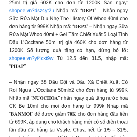
25ml trị giá 602K cho đơn từ 1200K Săn ngay:
shopee.vn?dsz4yt2u
Nhập mã: “𝐃𝐄𝐏𝟏” – Nhận ngay
Sữa Rửa Mặt Dịu Nhẹ The History Of Whoo 40ml cho
đơn hàng từ 999K Nhập mã: “𝐃𝐄𝐏𝟐” – Nhận ngay Sữa
Rửa Mặt Whoo 40ml + Gel Tắm Chiết Xuất 5 Loại Tinh
Dầu L’Occitane 50ml trị giá 460K cho đơn hàng từ
1200K Số lượng quà tặng có hạn, đừng bỏ lỡ:
shopee.vn?yf4cxt9w
Từ 12.5 đến 31.5, nhập mã:
“𝐏𝐇𝐀𝐏”
– Nhận ngay Bộ Dầu Gội và Dầu Xả Chiết Xuất Cỏ
Roi Ngựa L’Occitane 50mlx2 cho đơn hàng từ 999K
Nhập mã “𝐍𝐔𝐎𝐂𝐇𝐎𝐀” nhận ngay quà tặng nước hoa
CK Be 10ml cho mọi đơn hàng từ 999k Nhập mã
“𝐁𝐀𝐍𝐌𝐎𝐈” để được giảm 𝟕𝟎𝐊 cho đơn hàng đầu tiên
từ 699K, áp dụng cho khách hàng mới có số điện thoại
lần đầu đặt hàng tại Vstyle. Chưa hết, từ 1/5 – 31/5,