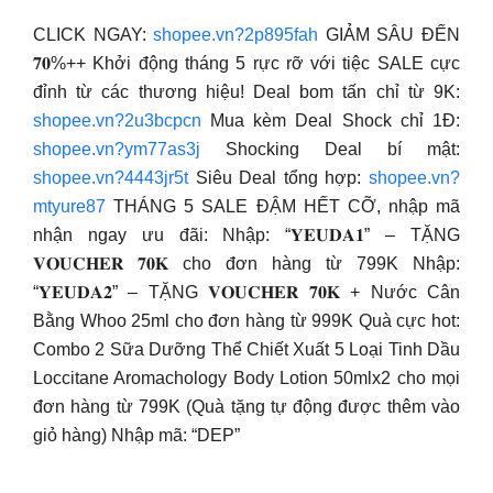
CLICK NGAY:
shopee.vn?2p895fah
GIẢM SÂU ĐẾN
𝟕𝟎%++ Khởi động tháng 5 rực rỡ với tiệc SALE cực
đỉnh từ các thương hiệu! Deal bom tấn chỉ từ 9K:
shopee.vn?2u3bcpcn
Mua kèm Deal Shock chỉ 1Đ:
shopee.vn?ym77as3j
Shocking Deal bí mật:
shopee.vn?4443jr5t
Siêu Deal tổng hợp:
shopee.vn?
mtyure87
THÁNG 5 SALE ĐẬM HẾT CỠ, nhập mã
nhận ngay ưu đãi: Nhập: “𝐘𝐄𝐔𝐃𝐀𝟏” – TẶNG
𝐕𝐎𝐔𝐂𝐇𝐄𝐑 𝟕𝟎𝐊 cho đơn hàng từ 799K Nhập:
“𝐘𝐄𝐔𝐃𝐀𝟐” – TẶNG 𝐕𝐎𝐔𝐂𝐇𝐄𝐑 𝟕𝟎𝐊 + Nước Cân
Bằng Whoo 25ml cho đơn hàng từ 999K Quà cực hot:
Combo 2 Sữa Dưỡng Thể Chiết Xuất 5 Loại Tinh Dầu
Loccitane Aromachology Body Lotion 50mlx2 cho mọi
đơn hàng từ 799K (Quà tặng tự động được thêm vào
giỏ hàng) Nhập mã: “DEP”