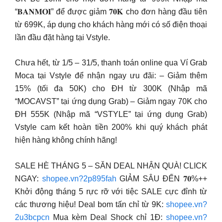
“𝐁𝐀𝐍𝐌𝐎𝐈” để được giảm 𝟕𝟎𝐊 cho đơn hàng đầu tiên
từ 699K, áp dụng cho khách hàng mới có số điện thoại
lần đầu đặt hàng tại Vstyle.
Chưa hết, từ 1/5 – 31/5, thanh toán online qua Ví Grab
Moca tại Vstyle để nhận ngay ưu đãi: – Giảm thêm
15% (tối đa 50K) cho ĐH từ 300K (Nhập mã
“MOCAVST” tại ứng dụng Grab) – Giảm ngay 70K cho
ĐH 555K (Nhập mã “VSTYLE” tại ứng dụng Grab)
Vstyle cam kết hoàn tiền 200% khi quý khách phát
hiện hàng không chính hãng!
SALE HÈ THÁNG 5 – SĂN DEAL NHẬN QUÀ! CLICK
NGAY:
shopee.vn?2p895fah
GIẢM SÂU ĐẾN 𝟕𝟎%++
Khởi động tháng 5 rực rỡ với tiệc SALE cực đỉnh từ
các thương hiệu! Deal bom tấn chỉ từ 9K:
shopee.vn?
2u3bcpcn
Mua kèm Deal Shock chỉ 1Đ:
shopee.vn?