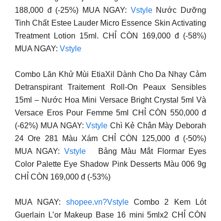
188,000 đ (-25%) MUA NGAY:
Vstyle
Nước Dưỡng
Tinh Chất Estee Lauder Micro Essence Skin Activating
Treatment Lotion 15ml. CHỈ CÒN 169,000 đ (-58%)
MUA NGAY:
Vstyle
Combo Lăn Khử Mùi EtiaXil Dành Cho Da Nhạy Cảm
Detranspirant Traitement Roll-On Peaux Sensibles
15ml – Nước Hoa Mini Versace Bright Crystal 5ml Và
Versace Eros Pour Femme 5ml CHỈ CÒN 550,000 đ
(-62%) MUA NGAY:
Vstyle
Chì Kẻ Chân Mày Deborah
24 Ore 281 Màu Xám CHỈ CÒN 125,000 đ (-50%)
MUA NGAY:
Vstyle
Bảng Màu Mắt Flormar Eyes
Color Palette Eye Shadow Pink Desserts Màu 006 9g
CHỈ CÒN 169,000 đ (-53%)
MUA NGAY:
shopee.vn?Vstyle
Combo 2 Kem Lót
Guerlain L’or Makeup Base 16 mini 5mlx2 CHỈ CÒN