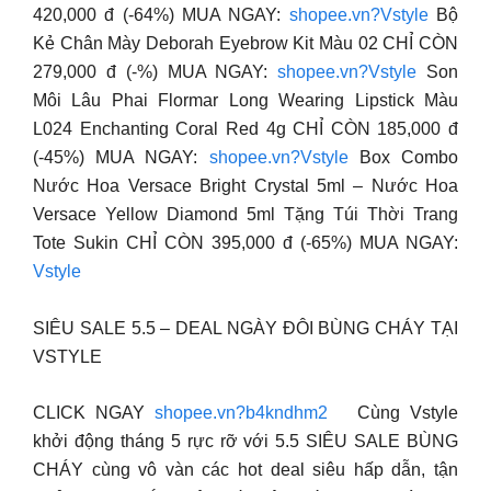
420,000 đ (-64%) MUA NGAY:
shopee.vn?Vstyle
Bộ
Kẻ Chân Mày Deborah Eyebrow Kit Màu 02 CHỈ CÒN
279,000 đ (-%) MUA NGAY:
shopee.vn?Vstyle
Son
Môi Lâu Phai Flormar Long Wearing Lipstick Màu
L024 Enchanting Coral Red 4g CHỈ CÒN 185,000 đ
(-45%) MUA NGAY:
shopee.vn?Vstyle
Box Combo
Nước Hoa Versace Bright Crystal 5ml – Nước Hoa
Versace Yellow Diamond 5ml Tặng Túi Thời Trang
Tote Sukin CHỈ CÒN 395,000 đ (-65%) MUA NGAY:
Vstyle
SIÊU SALE 5.5 – DEAL NGÀY ĐÔI BÙNG CHÁY TẠI
VSTYLE
CLICK NGAY
shopee.vn?b4kndhm2
Cùng Vstyle
khởi động tháng 5 rực rỡ với 5.5 SIÊU SALE BÙNG
CHÁY cùng vô vàn các hot deal siêu hấp dẫn, tận