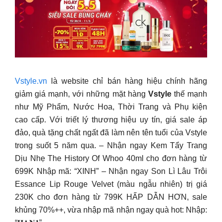
Vstyle.vn
là website chỉ bán hàng hiệu chính hãng
giảm giá mạnh, với những mặt hàng
Vstyle
thế mạnh
như Mỹ Phẩm, Nước Hoa, Thời Trang và Phụ kiện
cao cấp. Với triết lý thương hiệu uy tín, giá sale áp
đảo, quà tặng chất ngất đã làm nên tên tuổi của Vstyle
trong suốt 5 năm qua. – Nhận ngay Kem Tẩy Trang
Dịu Nhẹ The History Of Whoo 40ml cho đơn hàng từ
699K Nhập mã: “XINH” – Nhận ngay Son Lì Lâu Trôi
Essance Lip Rouge Velvet (màu ngẫu nhiên) trị giá
230K cho đơn hàng từ 799K HẤP DẪN HƠN, sale
khủng 70%++, vừa nhập mã nhận ngay quà hot: Nhập: