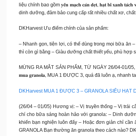
liệu chính bao gồm 𝐲𝐞̂́𝐧 𝐦𝐚̣𝐜𝐡 𝐜𝐚́𝐧 𝐝𝐞̣𝐭, 𝐡𝐚̣𝐭 𝐛𝐢́ 𝐱𝐚𝐧𝐡 
dinh dưỡng, đảm bảo cung cấp rất nhiều chất xơ, chất
DKHarvest Ưu điểm chính của sản phẩm:
– Nhanh gọn, tiện lợi, có thể dùng trong mọi bữa ăn
thì còn gì bằng – Giàu dưỡng chất thiết yếu, phù hợ
MỪNG RA MẮT SẢN PHẨM, TỪ NGÀY 26/04-01/05, tại gian hàng DK HARVEST
𝐦𝐮𝐚 𝐠𝐫𝐚𝐧𝐨𝐥𝐚, MUA 1 ĐƯỢC 3, quá đã luôn ạ, nhanh
DKHarvest MUA 1 ĐƯỢC 3 – GRANOLA SIÊU HẠT
(26/04 – 01/05) Hương vị: – Vị truyền thống – Vị trá
chí cho bữa sáng hoàn hảo với granola: – Dinh dưỡn
khiến bạn nghiện luôn đấy – Hoặc đơn giản chỉ cần 
GRANOLA Bạn thường ăn granola theo cách nào? DK bồ k