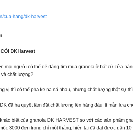
.vn/cua-hang/dk-harvest
n
CÓ! DKHarvest
n mọi người có thể dễ dàng tìm mua granola ở bất cứ cửa hàng 
n và chất lượng?
g vị thì có thể pha ke na ná nhau, nhưng chất lượng thật sự th
K đã hạ quyết tâm đặt chất lượng lên hàng đầu, tỉ mẫn lựa chọ
khác biệt của granola DK HARVEST so với các sản phẩm grano
 mốc 3000 đơn trong chỉ một tháng, hiện tại đã đạt được gần 