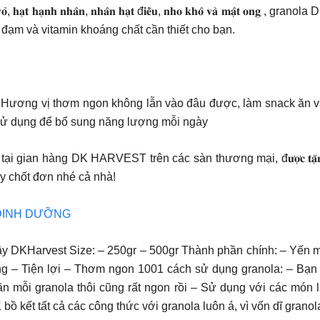
𝐭𝐚́𝐜𝐡 𝐯𝐨̉, 𝐡𝐚̣𝐭 𝐡𝐚̣𝐧𝐡 𝐧𝐡𝐚̂𝐧, 𝐧𝐡𝐚̂𝐧 𝐡𝐚̣𝐭 đ𝐢𝐞̂̀𝐮, 𝐧𝐡𝐨 𝐤𝐡𝐨̂ 
 đạm và vitamin khoáng chất cần thiết cho bạn.
 – Hương vị thơm ngon không lẫn vào đâu được, làm snack ăn v
p sử dụng để bổ sung năng lượng mỗi ngày
 trên các sàn thương mại, đ𝐮̛𝐨̛̣𝐜 𝐭𝐚̣̆𝐧𝐠 𝐧𝐠𝐚𝐲 𝐜𝐨𝐦𝐛𝐨 𝐜𝐡𝐞́𝐧 
 tay chốt đơn nhé cả nhà!
 DINH DƯỠNG
i cây DKHarvest Size: – 250gr – 500gr Thành phần chính: – Yến
g – Tiện lợi – Thơm ngon 1001 cách sử dụng granola: – Bạn c
ăn mỗi granola thôi cũng rất ngon rồi – Sử dụng với các mó
ết tất cả các công thức với granola luôn á, vì vốn dĩ granol