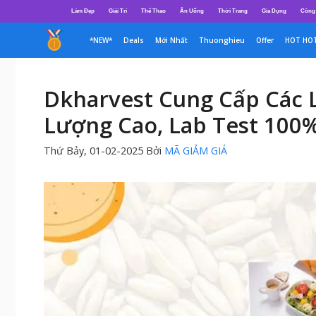
Chuyển
Làm Đẹp
Giải Trí
Thể Thao
Ăn Uống
Thời Trang
Gia Dụng
Công
đến
nội
*NEW*
Deals
Mới Nhất
Thuonghieu
Offer
HOT HO
dung
Dkharvest Cung Cấp Các 
Lượng Cao, Lab Test 100%
Thứ Bảy, 01-02-2025
Bởi
MÃ GIẢM GIÁ