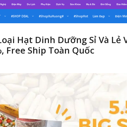
 Nghệ
Điện Máy
Du Lịch
Phụ Kiện
Dịch Vụ
Sức Khỏe
Mẹ & Bé
Đời Sống
Bảo Hiểm
T
#SHOP DEAL
#ShopXuHuong#
#ShopHot
Làm Đẹp
Điện Má
Loại Hạt Dinh Dưỡng Sỉ Và Lẻ
, Free Ship Toàn Quốc