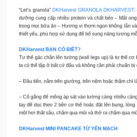
“Let’s granola”
DKHarvest GRANOLA DKHARVEST:
dưỡng cung cấp nhiều protein và chất béo – Mật ong 
trong mọi bữa ăn – Hương vị thơm ngon không lẫn vào
thiết yếu, phù hợp sử dụng để bổ sung năng lượng mỗ
DKHarvest BẠN CÓ BIẾT?
Tư thế gác chân lên tường (wall legs up) là tư thế cơ
ta có thể tập ở bất cứ đâu và không cần phải chuẩn bị 
– Đầu tiên, nằm trên giường, trên nệm hoặc thậm chí là
– Cố gắng để mông áp sát vào tường càng nhiều càng 
tay để dọc theo 2 bên cơ thể hoặc đặt lên bụng, lòn
một hơi thật sâu, chậm qua mũi và thở ra chậm qua mũi.
DKHarvest MINI PANCAKE TỪ YẾN MẠCH