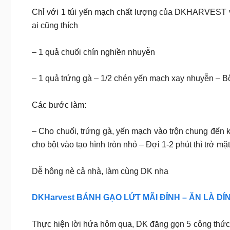
Chỉ với 1 túi yến mạch chất lượng của DKHARVEST và
ai cũng thích
– 1 quả chuối chín nghiền nhuyễn
– 1 quả trứng gà – 1/2 chén yến mạch xay nhuyễn – Bộ
Các bước làm:
– Cho chuối, trứng gà, yến mạch vào trộn chung đến k
cho bột vào tạo hình tròn nhỏ – Đợi 1-2 phút thì trở m
Dễ hông nè cả nhà, làm cùng DK nha
DKHarvest BÁNH GẠO LỨT MÃI ĐỈNH – ĂN LÀ DÍ
Thực hiện lời hứa hôm qua, DK đăng gọn 5 công thức ăn