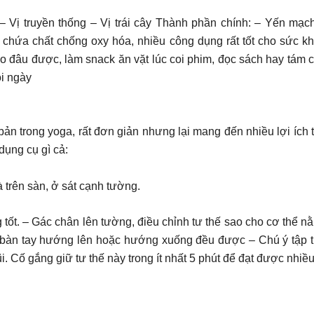
– Vị truyền thống – Vị trái cây Thành phần chính: – Yến mạch
chứa chất chống oxy hóa, nhiều công dụng rất tốt cho sức kh
 đâu được, làm snack ăn vặt lúc coi phim, đọc sách hay tám 
i ngày
 bản trong yoga, rất đơn giản nhưng lại mang đến nhiều lợi ích 
dụng cụ gì cả:
 trên sàn, ở sát cạnh tường.
tốt. – Gác chân lên tường, điều chỉnh tư thế sao cho cơ thể n
g bàn tay hướng lên hoặc hướng xuống đều được – Chú ý tập tru
 Cố gắng giữ tư thế này trong ít nhất 5 phút để đạt được nhiều 