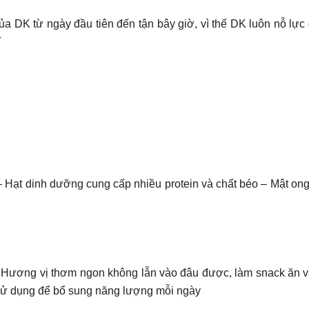
a DK từ ngày đầu tiên đến tận bây giờ, vì thế DK luôn nỗ lực
T
 Hạt dinh dưỡng cung cấp nhiều protein và chất béo – Mật ong
 – Hương vị thơm ngon không lẫn vào đâu được, làm snack ăn v
p sử dụng để bổ sung năng lượng mỗi ngày