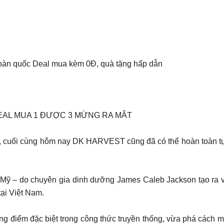
toàn quốc Deal mua kèm 0Đ, quà tặng hấp dẫn
EAL MUA 1 ĐƯỢC 3 MỪNG RA MẮT
ức, cuối cùng hôm nay DK HARVEST cũng đã có thể hoàn toàn
 Mỹ – do chuyên gia dinh dưỡng James Caleb Jackson tạo ra v
tại Việt Nam.
ểm đặc biệt trong công thức truyền thống, vừa phá cách một