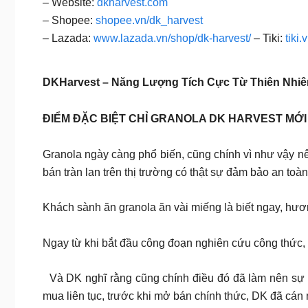
– Website:
dkharvest.com
– Shopee:
shopee.vn/dk_harvest
– Lazada:
www.lazada.vn/shop/dk-harvest/
– Tiki:
tiki
DKHarvest – Năng Lượng Tích Cực Từ Thiên Nhiê
ĐIỂM ĐẶC BIỆT CHỈ GRANOLA DK HARVEST MỚI 
Granola ngày càng phổ biến, cũng chính vì như vậy nê
bán tràn lan trên thị trường có thật sự đảm bảo an toà
Khách sành ăn granola ăn vài miếng là biết ngay, hươn
Ngay từ khi bắt đầu công đoạn nghiên cứu công thức, D
Và DK nghĩ rằng cũng chính điều đó đã làm nên sự 
mua liên tục, trước khi mở bán chính thức, DK đã cán