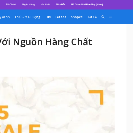
Tài Chính
Ngân Hàng
Vật Nuôi
Nhà Đất
Mã Giảm Giá Hôm Nay (New )
y Xanh
Thế Giới Di Động
Tiki
Lazada
Shopee
Tất Cả
 Với Nguồn Hàng Chất