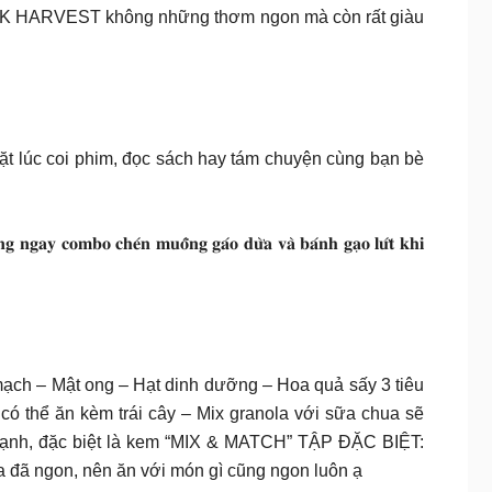
𝐚̀ 𝐦𝐚̣̂𝐭 𝐨𝐧𝐠 , granola DK HARVEST không những thơm ngon mà còn rất giàu
ặt lúc coi phim, đọc sách hay tám chuyện cùng bạn bè
𝐮𝐨̂̃𝐧𝐠 𝐠𝐚́𝐨 𝐝𝐮̛̀𝐚 𝐯𝐚̀ 𝐛𝐚́𝐧𝐡 𝐠𝐚̣𝐨 𝐥𝐮̛́𝐭 𝐤𝐡𝐢
 mạch – Mật ong – Hạt dinh dưỡng – Hoa quả sấy 3 tiêu
ó thể ăn kèm trái cây – Mix granola với sữa chua sẽ
n lạnh, đặc biệt là kem “MIX & MATCH” TẬP ĐẶC BIỆT:
a đã ngon, nên ăn với món gì cũng ngon luôn ạ