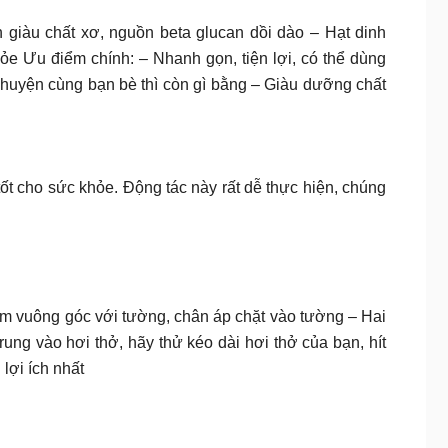
 giàu chất xơ, nguồn beta glucan dồi dào – Hạt dinh
ỏe Ưu điểm chính: – Nhanh gọn, tiện lợi, có thể dùng
chuyện cùng bạn bè thì còn gì bằng – Giàu dưỡng chất
tốt cho sức khỏe. Động tác này rất dễ thực hiện, chúng
ằm vuông góc với tường, chân áp chặt vào tường – Hai
ng vào hơi thở, hãy thử kéo dài hơi thở của bạn, hít
lợi ích nhất