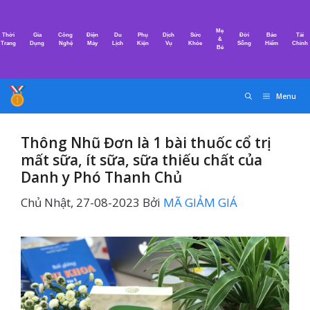
Chuyển
đến
Mẹ
Thời
Gia
Công
Điện
Du
Phụ
Dịch
Sức
Đời
Bảo
Tài
nội
&
Trang
Dụng
Nghệ
Máy
Lịch
Kiện
Vụ
Khỏe
Sống
Hiểm
Chính
Bé
dung
Menu
Thông Nhũ Đơn là 1 bài thuốc cổ trị
mất sữa, ít sữa, sữa thiếu chất của
Danh y Phó Thanh Chủ
Chủ Nhật, 27-08-2023
Bởi
MÃ GIẢM GIÁ