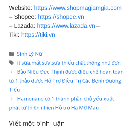
Website:
https://www.shopmagiamgia.com
– Shopee:
https://shopee.vn
– Lazada:
https://www.lazada.vn
–
Tiki:
https://tiki.vn
Danh
Sinh Lý Nữ
mục
Thẻ
ít sữa
,
mất sữa
,
sữa thiếu chất
,
thông nhũ đơn
Bảo Niệu Đức Thịnh được điều chế hoàn toàn
từ 1 thảo dược Hỗ Trợ Điều Trị Các Bệnh Đường
Tiểu
Hamonano có 1 thành phần chủ yếu xuất
phát từ thiên nhiên Hỗ trợ Hạ Mỡ Máu
Viết một bình luận