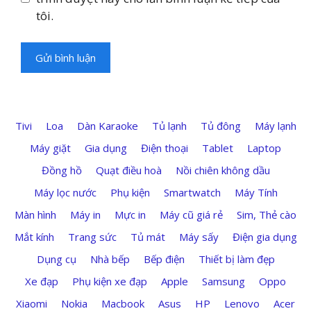
tôi.
Tivi
Loa
Dàn Karaoke
Tủ lạnh
Tủ đông
Máy lạnh
Máy giặt
Gia dụng
Điện thoại
Tablet
Laptop
Đồng hồ
Quạt điều hoà
Nồi chiên không dầu
Máy lọc nước
Phụ kiện
Smartwatch
Máy Tính
Màn hình
Máy in
Mực in
Máy cũ giá rẻ
Sim, Thẻ cào
Mắt kính
Trang sức
Tủ mát
Máy sấy
Điện gia dụng
Dụng cụ
Nhà bếp
Bếp điện
Thiết bị làm đẹp
Xe đạp
Phụ kiện xe đạp
Apple
Samsung
Oppo
Xiaomi
Nokia
Macbook
Asus
HP
Lenovo
Acer