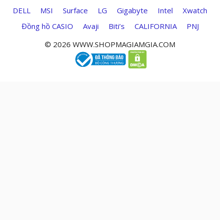
DELL
MSI
Surface
LG
Gigabyte
Intel
Xwatch
Đồng hồ CASIO
Avaji
Biti’s
CALIFORNIA
PNJ
© 2026 WWW.SHOPMAGIAMGIA.COM