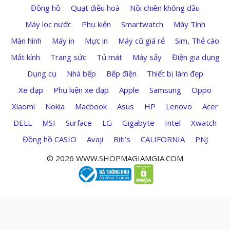
Đồng hồ
Quạt điều hoà
Nồi chiên không dầu
Máy lọc nước
Phụ kiện
Smartwatch
Máy Tính
Màn hình
Máy in
Mực in
Máy cũ giá rẻ
Sim, Thẻ cào
Mắt kính
Trang sức
Tủ mát
Máy sấy
Điện gia dụng
Dụng cụ
Nhà bếp
Bếp điện
Thiết bị làm đẹp
Xe đạp
Phụ kiện xe đạp
Apple
Samsung
Oppo
Xiaomi
Nokia
Macbook
Asus
HP
Lenovo
Acer
DELL
MSI
Surface
LG
Gigabyte
Intel
Xwatch
Đồng hồ CASIO
Avaji
Biti’s
CALIFORNIA
PNJ
© 2026 WWW.SHOPMAGIAMGIA.COM