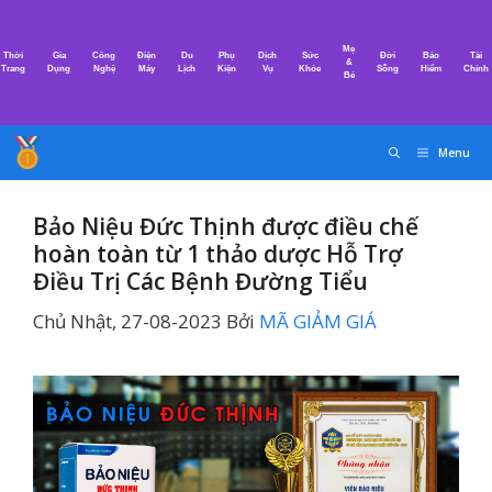
Chuyển
đến
Mẹ
Thời
Gia
Công
Điện
Du
Phụ
Dịch
Sức
Đời
Bảo
Tài
nội
&
Trang
Dụng
Nghệ
Máy
Lịch
Kiện
Vụ
Khỏe
Sống
Hiểm
Chính
Bé
dung
Menu
Bảo Niệu Đức Thịnh được điều chế
hoàn toàn từ 1 thảo dược Hỗ Trợ
Điều Trị Các Bệnh Đường Tiểu
Chủ Nhật, 27-08-2023
Bởi
MÃ GIẢM GIÁ