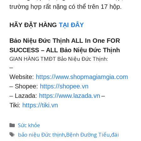
trường hợp rất nặng có thể trên 17 hộp.
HÃY ĐẶT HÀNG
TẠI ĐÂY
Bảo Niệu Đức Thịnh ALL In One FOR
SUCCESS – ALL Bảo Niệu Đức Thịnh
GIAN HÀNG TMĐT Bảo Niệu Đức Thịnh:
–
Website:
https://www.shopmagiamgia.com
– Shopee:
https://shopee.vn
– Lazada:
https://www.lazada.vn
–
Tiki:
https://tiki.vn
Danh
Sức khỏe
mục
Thẻ
bảo niệu Đức thịnh
,
Bệnh Đường Tiểu
,
đái