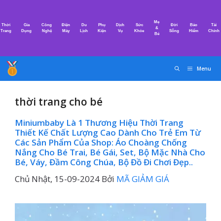
Chuyển
đến
Mẹ
Thời
Gia
Công
Điện
Du
Phụ
Dịch
Sức
Đời
Bảo
Tài
nội
&
Trang
Dụng
Nghệ
Máy
Lịch
Kiện
Vụ
Khỏe
Sống
Hiểm
Chính
Bé
dung
Menu
thời trang cho bé
Miniumbaby Là 1 Thương Hiệu Thời Trang
Thiết Kế Chất Lượng Cao Dành Cho Trẻ Em Từ
Các Sản Phẩm Của Shop: Áo Choàng Chống
Nắng Cho Bé Trai, Bé Gái, Set, Bộ Mặc Nhà Cho
Bé, Váy, Đầm Công Chúa, Bộ Đồ Đi Chơi Đẹp..
Chủ Nhật, 15-09-2024
Bởi
MÃ GIẢM GIÁ