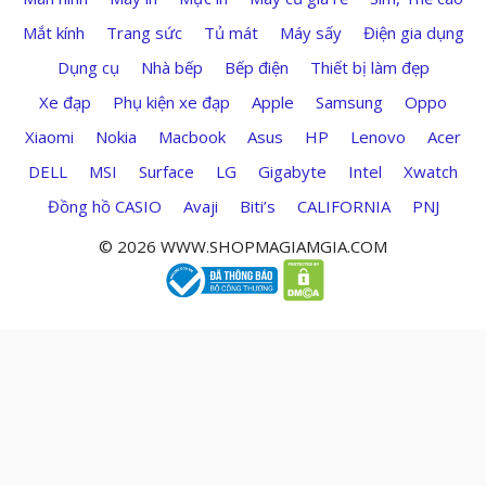
Mắt kính
Trang sức
Tủ mát
Máy sấy
Điện gia dụng
Dụng cụ
Nhà bếp
Bếp điện
Thiết bị làm đẹp
Xe đạp
Phụ kiện xe đạp
Apple
Samsung
Oppo
Xiaomi
Nokia
Macbook
Asus
HP
Lenovo
Acer
DELL
MSI
Surface
LG
Gigabyte
Intel
Xwatch
Đồng hồ CASIO
Avaji
Biti’s
CALIFORNIA
PNJ
© 2026 WWW.SHOPMAGIAMGIA.COM