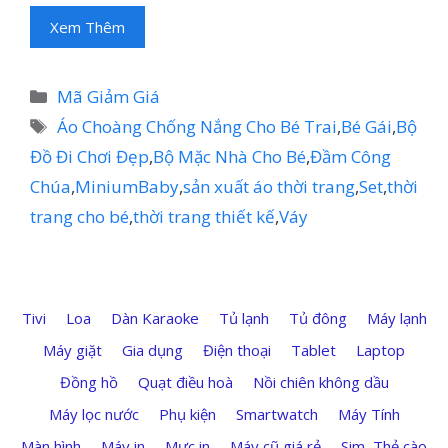
Xem Thêm
Danh
Mã Giảm Giá
mục
Thẻ
Áo Choàng Chống Nắng Cho Bé Trai
,
Bé Gái
,
Bộ
Đồ Đi Chơi Đẹp
,
Bộ Mặc Nhà Cho Bé
,
Đầm Công
Chúa
,
MiniumBaby
,
sản xuất áo thời trang
,
Set
,
thời
trang cho bé
,
thời trang thiết kế
,
Váy
Tivi
Loa
Dàn Karaoke
Tủ lạnh
Tủ đông
Máy lạnh
Máy giặt
Gia dụng
Điện thoại
Tablet
Laptop
Đồng hồ
Quạt điều hoà
Nồi chiên không dầu
Máy lọc nước
Phụ kiện
Smartwatch
Máy Tính
Màn hình
Máy in
Mực in
Máy cũ giá rẻ
Sim, Thẻ cào