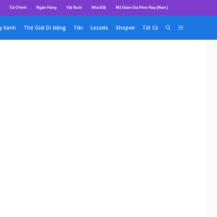
Tài Chính
Ngân Hàng
Vật Nuôi
Nhà Đất
Mã Giảm Giá Hôm Nay (New )
y Xanh
Thế Giới Di Động
Tiki
Lazada
Shopee
Tất Cả