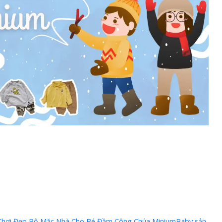
Chơi Đẹp
,
Bộ Mặc Nhà Cho Bé
,
Đầm Công Chúa
,
MiniumBaby
,
sản