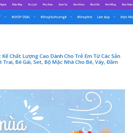
 Nghệ
Điện Máy
Du Lịch
Phụ Kiện
Dịch Vụ
Sức Khỏe
Mẹ & Bé
Đời Sống
Bảo Hiểm
T
#SHOP DEAL
#ShopXuHuong#
#ShopHot
Làm Đẹp
Điện Má
t Kế Chất Lượng Cao Dành Cho Trẻ Em Từ Các Sản
Trai, Bé Gái, Set, Bộ Mặc Nhà Cho Bé, Váy, Đầm