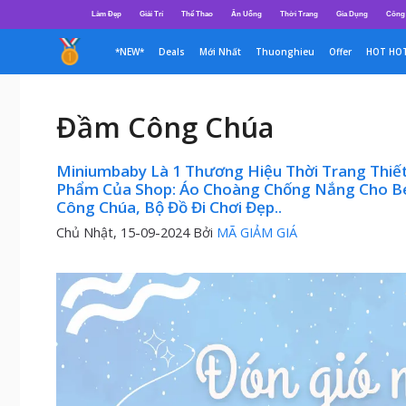
Chuyển
Làm Đẹp
Giải Trí
Thể Thao
Ăn Uống
Thời Trang
Gia Dụng
Công
đến
nội
*NEW*
Deals
Mới Nhất
Thuonghieu
Offer
HOT HO
dung
Đầm Công Chúa
Miniumbaby Là 1 Thương Hiệu Thời Trang Thiế
Phẩm Của Shop: Áo Choàng Chống Nắng Cho Bé 
Công Chúa, Bộ Đồ Đi Chơi Đẹp..
Chủ Nhật, 15-09-2024
Bởi
MÃ GIẢM GIÁ