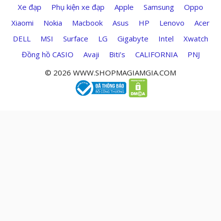
Xe đạp
Phụ kiện xe đạp
Apple
Samsung
Oppo
Xiaomi
Nokia
Macbook
Asus
HP
Lenovo
Acer
DELL
MSI
Surface
LG
Gigabyte
Intel
Xwatch
Đồng hồ CASIO
Avaji
Biti’s
CALIFORNIA
PNJ
© 2026 WWW.SHOPMAGIAMGIA.COM