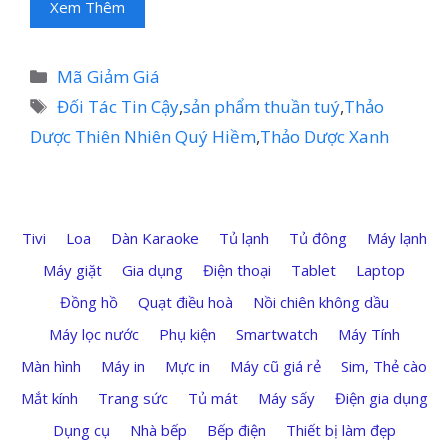
Xem Thêm
Danh
Mã Giảm Giá
mục
Thẻ
Đối Tác Tin Cậy
,
sản phẩm thuần tuý
,
Thảo
Dược Thiên Nhiên Quý Hiềm
,
Thảo Dược Xanh
Tivi
Loa
Dàn Karaoke
Tủ lạnh
Tủ đông
Máy lạnh
Máy giặt
Gia dụng
Điện thoại
Tablet
Laptop
Đồng hồ
Quạt điều hoà
Nồi chiên không dầu
Máy lọc nước
Phụ kiện
Smartwatch
Máy Tính
Màn hình
Máy in
Mực in
Máy cũ giá rẻ
Sim, Thẻ cào
Mắt kính
Trang sức
Tủ mát
Máy sấy
Điện gia dụng
Dụng cụ
Nhà bếp
Bếp điện
Thiết bị làm đẹp