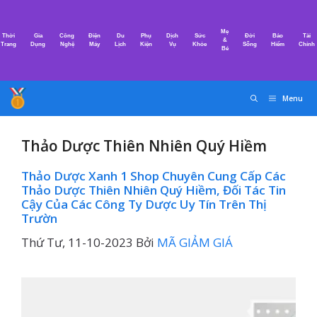
Chuyển
đến
Mẹ
Thời
Gia
Công
Điện
Du
Phụ
Dịch
Sức
Đời
Bảo
Tài
nội
&
Trang
Dụng
Nghệ
Máy
Lịch
Kiện
Vụ
Khỏe
Sống
Hiểm
Chính
Bé
dung
Menu
Thảo Dược Thiên Nhiên Quý Hiềm
Thảo Dược Xanh 1 Shop Chuyên Cung Cấp Các
Thảo Dược Thiên Nhiên Quý Hiềm, Đối Tác Tin
Cậy Của Các Công Ty Dược Uy Tín Trên Thị
Trườn
Thứ Tư, 11-10-2023
Bởi
MÃ GIẢM GIÁ