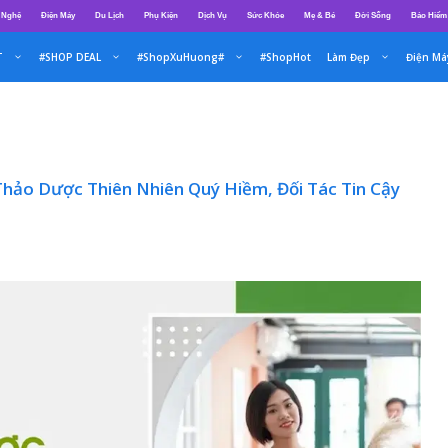
 Nghệ
Điện Máy
Du Lịch
Phụ Kiện
Dịch Vụ
Sức Khỏe
Mẹ & Bé
Đời Sống
Bảo Hiểm
T
#SHOP DEAL
#ShopXuHuong#
#ShopHot
Làm Đẹp
Điện Má
hảo Dược Thiên Nhiên Quý Hiềm, Đối Tác Tin Cậy