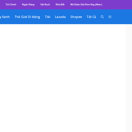
Tài Chính
Ngân Hàng
Vật Nuôi
Nhà Đất
Mã Giảm Giá Hôm Nay (New )
y Xanh
Thế Giới Di Động
Tiki
Lazada
Shopee
Tất Cả