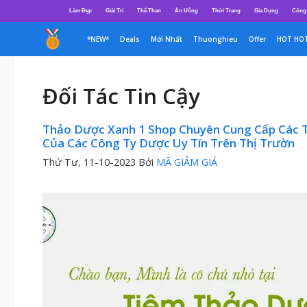
Chuyển
Làm Đẹp
Giải Trí
Thể Thao
Ăn Uống
Thời Trang
Gia Dụng
Công
đến
nội
*NEW*
Deals
Mới Nhất
Thuonghieu
Offer
HOT HO
dung
Đối Tác Tin Cậy
Thảo Dược Xanh 1 Shop Chuyên Cung Cấp Các T
Của Các Công Ty Dược Uy Tín Trên Thị Trườn
Thứ Tư, 11-10-2023
Bởi
MÃ GIẢM GIÁ