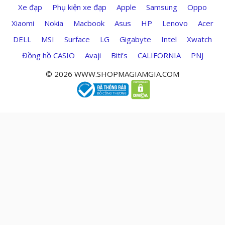
Xe đạp
Phụ kiện xe đạp
Apple
Samsung
Oppo
Xiaomi
Nokia
Macbook
Asus
HP
Lenovo
Acer
DELL
MSI
Surface
LG
Gigabyte
Intel
Xwatch
Đồng hồ CASIO
Avaji
Biti’s
CALIFORNIA
PNJ
© 2026 WWW.SHOPMAGIAMGIA.COM