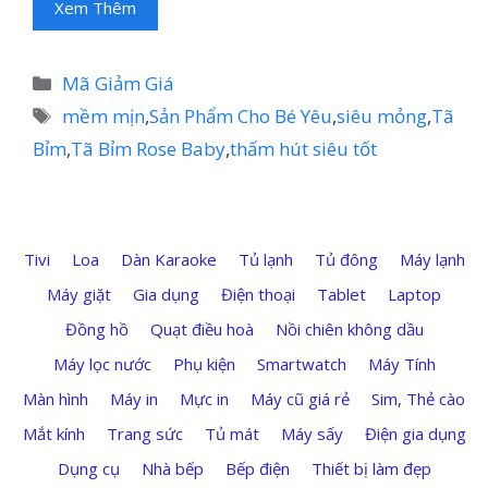
Xem Thêm
Danh
Mã Giảm Giá
mục
Thẻ
mềm mịn
,
Sản Phẩm Cho Bé Yêu
,
siêu mỏng
,
Tã
Bỉm
,
Tã Bỉm Rose Baby
,
thấm hút siêu tốt
Tivi
Loa
Dàn Karaoke
Tủ lạnh
Tủ đông
Máy lạnh
Máy giặt
Gia dụng
Điện thoại
Tablet
Laptop
Đồng hồ
Quạt điều hoà
Nồi chiên không dầu
Máy lọc nước
Phụ kiện
Smartwatch
Máy Tính
Màn hình
Máy in
Mực in
Máy cũ giá rẻ
Sim, Thẻ cào
Mắt kính
Trang sức
Tủ mát
Máy sấy
Điện gia dụng
Dụng cụ
Nhà bếp
Bếp điện
Thiết bị làm đẹp