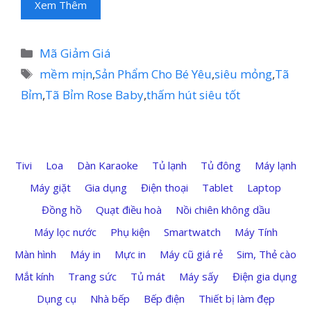
Xem Thêm
Danh
Mã Giảm Giá
mục
Thẻ
mềm mịn
,
Sản Phẩm Cho Bé Yêu
,
siêu mỏng
,
Tã
Bỉm
,
Tã Bỉm Rose Baby
,
thấm hút siêu tốt
Tivi
Loa
Dàn Karaoke
Tủ lạnh
Tủ đông
Máy lạnh
Máy giặt
Gia dụng
Điện thoại
Tablet
Laptop
Đồng hồ
Quạt điều hoà
Nồi chiên không dầu
Máy lọc nước
Phụ kiện
Smartwatch
Máy Tính
Màn hình
Máy in
Mực in
Máy cũ giá rẻ
Sim, Thẻ cào
Mắt kính
Trang sức
Tủ mát
Máy sấy
Điện gia dụng
Dụng cụ
Nhà bếp
Bếp điện
Thiết bị làm đẹp