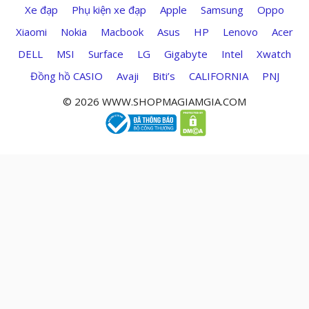
Xe đạp
Phụ kiện xe đạp
Apple
Samsung
Oppo
Xiaomi
Nokia
Macbook
Asus
HP
Lenovo
Acer
DELL
MSI
Surface
LG
Gigabyte
Intel
Xwatch
Đồng hồ CASIO
Avaji
Biti’s
CALIFORNIA
PNJ
© 2026 WWW.SHOPMAGIAMGIA.COM