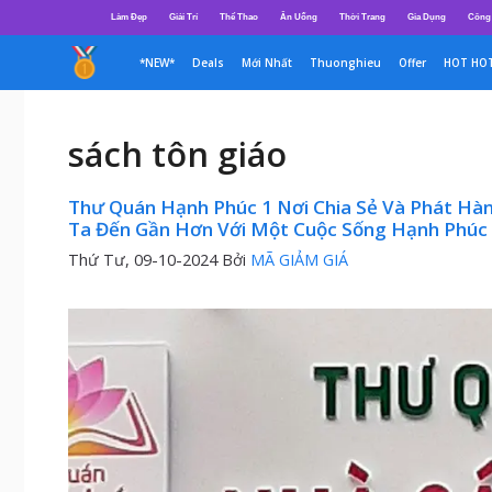
Chuyển
Làm Đẹp
Giải Trí
Thể Thao
Ăn Uống
Thời Trang
Gia Dụng
Công
đến
nội
*NEW*
Deals
Mới Nhất
Thuonghieu
Offer
HOT HO
dung
sách tôn giáo
Thư Quán Hạnh Phúc 1 Nơi Chia Sẻ Và Phát Hà
Ta Đến Gần Hơn Với Một Cuộc Sống Hạnh Phúc 
Thứ Tư, 09-10-2024
Bởi
MÃ GIẢM GIÁ