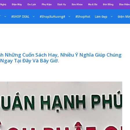
 Nghệ
Điện Máy
Du Lịch
Phụ Kiện
Dịch Vụ
Sức Khỏe
Mẹ & Bé
Đời Sống
Bảo Hiểm
T
#SHOP DEAL
#ShopXuHuong#
#ShopHot
Làm Đẹp
Điện Má
nh Những Cuốn Sách Hay, Nhiều Ý Nghĩa Giúp Chúng
Ngay Tại Đây Và Bây Giờ.