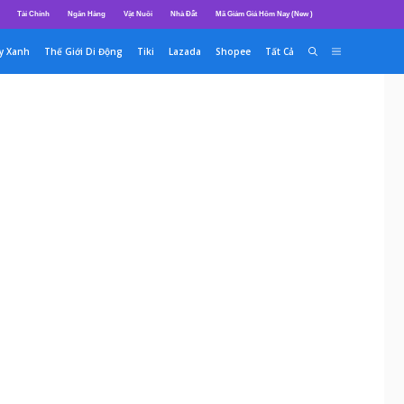
Tài Chính
Ngân Hàng
Vật Nuôi
Nhà Đất
Mã Giảm Giá Hôm Nay (New )
y Xanh
Thế Giới Di Động
Tiki
Lazada
Shopee
Tất Cả