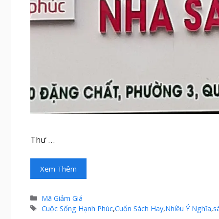
Thư …
Xem Thêm
Danh
Mã Giảm Giá
mục
Thẻ
Cuộc Sống Hạnh Phúc
,
Cuốn Sách Hay
,
Nhiều Ý Nghĩa
,
s