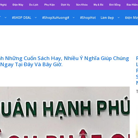
 Nghệ
Điện Máy
Du Lịch
Phụ Kiện
Dịch Vụ
Sức Khỏe
Mẹ & Bé
Đời Sống
Bảo Hiểm
T
#SHOP DEAL
#ShopXuHuong#
#ShopHot
Làm Đẹp
Điện Má
nh Những Cuốn Sách Hay, Nhiều Ý Nghĩa Giúp Chúng
Ngay Tại Đây Và Bây Giờ.
P