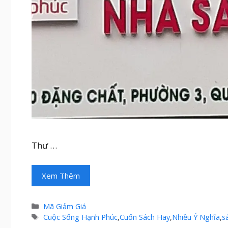
Thư …
Xem Thêm
Danh
Mã Giảm Giá
mục
Thẻ
Cuộc Sống Hạnh Phúc
,
Cuốn Sách Hay
,
Nhiều Ý Nghĩa
,
s