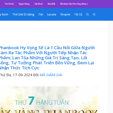
Tài Chính
Ngân Hàng
Vật Nuôi
Nhà Đất
Mã Giảm Giá Hôm Nay (New )
y Xanh
Thế Giới Di Động
Tiki
Lazada
Shopee
Tất Cả
Phanbook Hy Vọng Sẽ Là 1 Cầu Nối Giữa Người
Làm Ra Tác Phẩm Với Người Tiếp Nhận Tác
hẩm; Lan Tỏa Những Giá Trị Sáng Tạo, Lối
Sống, Tư Tưởng Phát Triển Bền Vững, Đem Lại
Nhận Thức Tích Cực
Thứ Ba, 17-09-2024
Bởi
MÃ GIẢM GIÁ