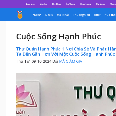
Chuyển
Làm Đẹp
Giải Trí
Thể Thao
Ăn Uống
Thời Trang
Gia Dụng
Công
đến
nội
*NEW*
Deals
Mới Nhất
Thuonghieu
Offer
HOT HO
dung
Cuộc Sống Hạnh Phúc
Thư Quán Hạnh Phúc 1 Nơi Chia Sẻ Và Phát Hà
Ta Đến Gần Hơn Với Một Cuộc Sống Hạnh Phúc 
Thứ Tư, 09-10-2024
Bởi
MÃ GIẢM GIÁ