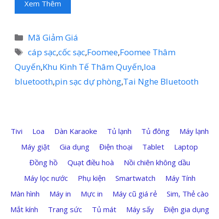
Xem Thêm
Danh
Mã Giảm Giá
mục
Thẻ
cáp sạc
,
cốc sạc
,
Foomee
,
Foomee Thâm
Quyến
,
Khu Kinh Tế Thâm Quyến
,
loa
bluetooth
,
pin sạc dự phòng
,
Tai Nghe Bluetooth
Tivi
Loa
Dàn Karaoke
Tủ lạnh
Tủ đông
Máy lạnh
Máy giặt
Gia dụng
Điện thoại
Tablet
Laptop
Đồng hồ
Quạt điều hoà
Nồi chiên không dầu
Máy lọc nước
Phụ kiện
Smartwatch
Máy Tính
Màn hình
Máy in
Mực in
Máy cũ giá rẻ
Sim, Thẻ cào
Mắt kính
Trang sức
Tủ mát
Máy sấy
Điện gia dụng