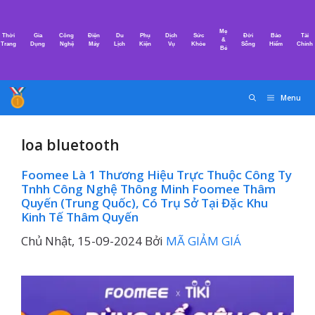
Chuyển
đến
Mẹ
Thời
Gia
Công
Điện
Du
Phụ
Dịch
Sức
Đời
Bảo
Tài
nội
&
Trang
Dụng
Nghệ
Máy
Lịch
Kiện
Vụ
Khỏe
Sống
Hiểm
Chính
Bé
dung
Menu
loa bluetooth
Foomee Là 1 Thương Hiệu Trực Thuộc Công Ty
Tnhh Công Nghệ Thông Minh Foomee Thâm
Quyến (Trung Quốc), Có Trụ Sở Tại Đặc Khu
Kinh Tế Thâm Quyến
Chủ Nhật, 15-09-2024
Bởi
MÃ GIẢM GIÁ