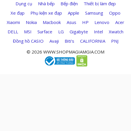
Dụng cụ
Nhà bếp
Bếp điện
Thiết bị làm đẹp
Xe đạp
Phụ kiện xe đạp
Apple
Samsung
Oppo
Xiaomi
Nokia
Macbook
Asus
HP
Lenovo
Acer
DELL
MSI
Surface
LG
Gigabyte
Intel
Xwatch
Đồng hồ CASIO
Avaji
Biti’s
CALIFORNIA
PNJ
© 2026 WWW.SHOPMAGIAMGIA.COM