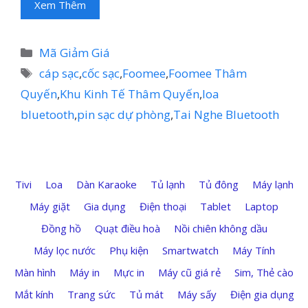
Xem Thêm
Danh
Mã Giảm Giá
mục
Thẻ
cáp sạc
,
cốc sạc
,
Foomee
,
Foomee Thâm
Quyến
,
Khu Kinh Tế Thâm Quyến
,
loa
bluetooth
,
pin sạc dự phòng
,
Tai Nghe Bluetooth
Tivi
Loa
Dàn Karaoke
Tủ lạnh
Tủ đông
Máy lạnh
Máy giặt
Gia dụng
Điện thoại
Tablet
Laptop
Đồng hồ
Quạt điều hoà
Nồi chiên không dầu
Máy lọc nước
Phụ kiện
Smartwatch
Máy Tính
Màn hình
Máy in
Mực in
Máy cũ giá rẻ
Sim, Thẻ cào
Mắt kính
Trang sức
Tủ mát
Máy sấy
Điện gia dụng