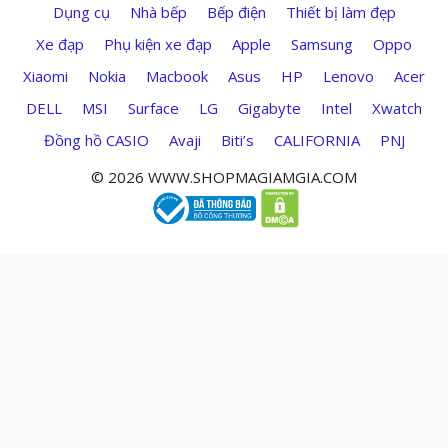
Dụng cụ
Nhà bếp
Bếp điện
Thiết bị làm đẹp
Xe đạp
Phụ kiện xe đạp
Apple
Samsung
Oppo
Xiaomi
Nokia
Macbook
Asus
HP
Lenovo
Acer
DELL
MSI
Surface
LG
Gigabyte
Intel
Xwatch
Đồng hồ CASIO
Avaji
Biti’s
CALIFORNIA
PNJ
© 2026 WWW.SHOPMAGIAMGIA.COM