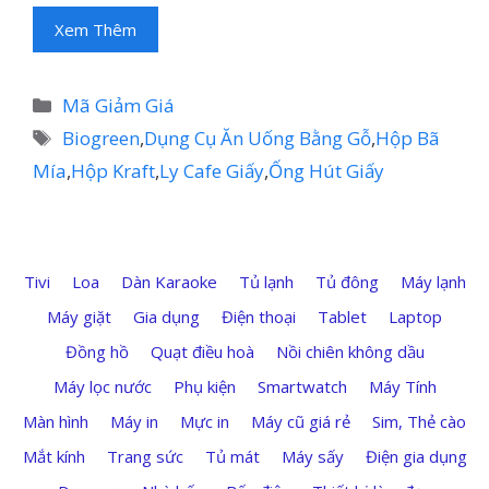
Xem Thêm
Danh
Mã Giảm Giá
mục
Thẻ
Biogreen
,
Dụng Cụ Ăn Uống Bằng Gỗ
,
Hộp Bã
Mía
,
Hộp Kraft
,
Ly Cafe Giấy
,
Ống Hút Giấy
Tivi
Loa
Dàn Karaoke
Tủ lạnh
Tủ đông
Máy lạnh
Máy giặt
Gia dụng
Điện thoại
Tablet
Laptop
Đồng hồ
Quạt điều hoà
Nồi chiên không dầu
Máy lọc nước
Phụ kiện
Smartwatch
Máy Tính
Màn hình
Máy in
Mực in
Máy cũ giá rẻ
Sim, Thẻ cào
Mắt kính
Trang sức
Tủ mát
Máy sấy
Điện gia dụng