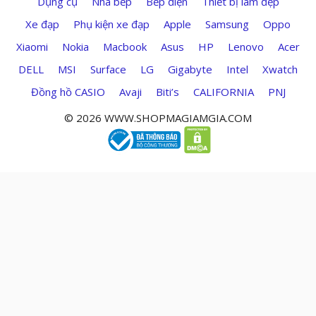
Dụng cụ
Nhà bếp
Bếp điện
Thiết bị làm đẹp
Xe đạp
Phụ kiện xe đạp
Apple
Samsung
Oppo
Xiaomi
Nokia
Macbook
Asus
HP
Lenovo
Acer
DELL
MSI
Surface
LG
Gigabyte
Intel
Xwatch
Đồng hồ CASIO
Avaji
Biti’s
CALIFORNIA
PNJ
© 2026 WWW.SHOPMAGIAMGIA.COM