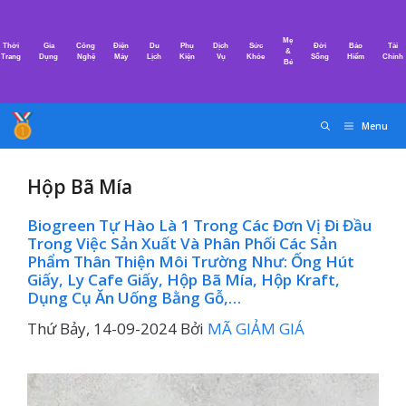
Chuyển
đến
Mẹ
Thời
Gia
Công
Điện
Du
Phụ
Dịch
Sức
Đời
Bảo
Tài
nội
&
Trang
Dụng
Nghệ
Máy
Lịch
Kiện
Vụ
Khỏe
Sống
Hiểm
Chính
Bé
dung
Menu
Hộp Bã Mía
Biogreen Tự Hào Là 1 Trong Các Đơn Vị Đi Đầu
Trong Việc Sản Xuất Và Phân Phối Các Sản
Phẩm Thân Thiện Môi Trường Như: Ống Hút
Giấy, Ly Cafe Giấy, Hộp Bã Mía, Hộp Kraft,
Dụng Cụ Ăn Uống Bằng Gỗ,…
Thứ Bảy, 14-09-2024
Bởi
MÃ GIẢM GIÁ