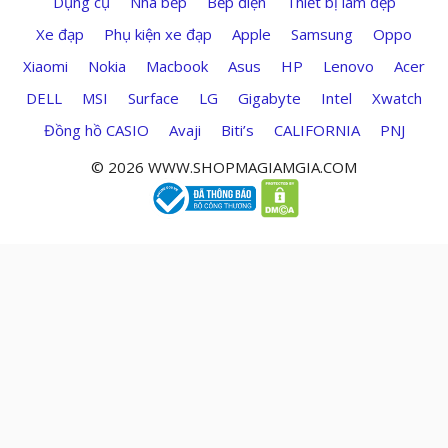
Dụng cụ
Nhà bếp
Bếp điện
Thiết bị làm đẹp
Xe đạp
Phụ kiện xe đạp
Apple
Samsung
Oppo
Xiaomi
Nokia
Macbook
Asus
HP
Lenovo
Acer
DELL
MSI
Surface
LG
Gigabyte
Intel
Xwatch
Đồng hồ CASIO
Avaji
Biti’s
CALIFORNIA
PNJ
© 2026 WWW.SHOPMAGIAMGIA.COM