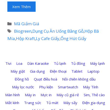
Xem Thêm
Danh
Mã Giảm Giá
mục
Thẻ
Biogreen
,
Dụng Cụ Ăn Uống Bằng Gỗ
,
Hộp Bã
Mía
,
Hộp Kraft
,
Ly Cafe Giấy
,
Ống Hút Giấy
Tivi
Loa
Dàn Karaoke
Tủ lạnh
Tủ đông
Máy lạnh
Máy giặt
Gia dụng
Điện thoại
Tablet
Laptop
Đồng hồ
Quạt điều hoà
Nồi chiên không dầu
Máy lọc nước
Phụ kiện
Smartwatch
Máy Tính
Màn hình
Máy in
Mực in
Máy cũ giá rẻ
Sim, Thẻ cào
Mắt kính
Trang sức
Tủ mát
Máy sấy
Điện gia dụng