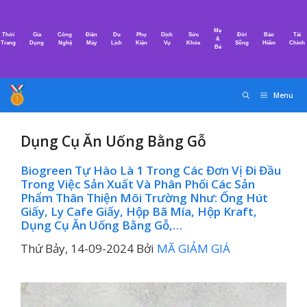
Chuyển
đến
Mẹ
Thời
Gia
Công
Điện
Du
Phụ
Dịch
Sức
Đời
Bảo
Tài
nội
&
Trang
Dụng
Nghệ
Máy
Lịch
Kiện
Vụ
Khỏe
Sống
Hiểm
Chính
Bé
dung
Menu
Dụng Cụ Ăn Uống Bằng Gỗ
Biogreen Tự Hào Là 1 Trong Các Đơn Vị Đi Đầu
Trong Việc Sản Xuất Và Phân Phối Các Sản
Phẩm Thân Thiện Môi Trường Như: Ống Hút
Giấy, Ly Cafe Giấy, Hộp Bã Mía, Hộp Kraft,
Dụng Cụ Ăn Uống Bằng Gỗ,…
Thứ Bảy, 14-09-2024
Bởi
MÃ GIẢM GIÁ