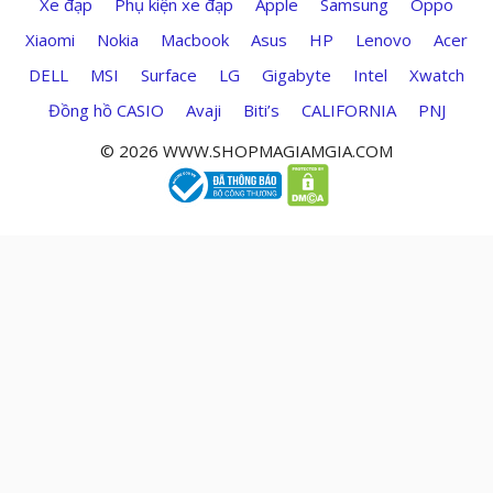
Xe đạp
Phụ kiện xe đạp
Apple
Samsung
Oppo
Xiaomi
Nokia
Macbook
Asus
HP
Lenovo
Acer
DELL
MSI
Surface
LG
Gigabyte
Intel
Xwatch
Đồng hồ CASIO
Avaji
Biti’s
CALIFORNIA
PNJ
© 2026 WWW.SHOPMAGIAMGIA.COM