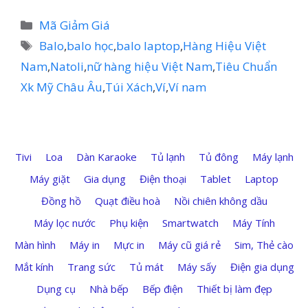
Danh
Mã Giảm Giá
mục
Thẻ
Balo
,
balo học
,
balo laptop
,
Hàng Hiệu Việt
Nam
,
Natoli
,
nữ hàng hiệu Việt Nam
,
Tiêu Chuẩn
Xk Mỹ Châu Âu
,
Túi Xách
,
Ví
,
Ví nam
Tivi
Loa
Dàn Karaoke
Tủ lạnh
Tủ đông
Máy lạnh
Máy giặt
Gia dụng
Điện thoại
Tablet
Laptop
Đồng hồ
Quạt điều hoà
Nồi chiên không dầu
Máy lọc nước
Phụ kiện
Smartwatch
Máy Tính
Màn hình
Máy in
Mực in
Máy cũ giá rẻ
Sim, Thẻ cào
Mắt kính
Trang sức
Tủ mát
Máy sấy
Điện gia dụng
Dụng cụ
Nhà bếp
Bếp điện
Thiết bị làm đẹp