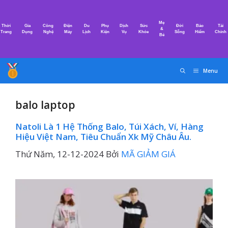
Chuyển
đến
Mẹ
Thời
Gia
Công
Điện
Du
Phụ
Dịch
Sức
Đời
Bảo
Tài
nội
&
Trang
Dụng
Nghệ
Máy
Lịch
Kiện
Vụ
Khỏe
Sống
Hiểm
Chính
Bé
dung
Menu
balo laptop
Natoli Là 1 Hệ Thống Balo, Túi Xách, Ví, Hàng
Hiệu Việt Nam, Tiêu Chuẩn Xk Mỹ Châu Âu.
Thứ Năm, 12-12-2024
Bởi
MÃ GIẢM GIÁ