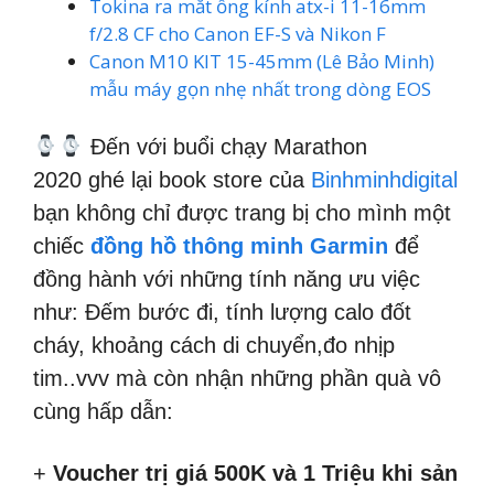
Tokina ra mắt ống kính atx-i 11-16mm
f/2.8 CF cho Canon EF-S và Nikon F
Canon M10 KIT 15-45mm (Lê Bảo Minh)
mẫu máy gọn nhẹ nhất trong dòng EOS
Đến với buổi chạy Marathon
2020 ghé lại book store của
Binhminhdigital
bạn không chỉ được trang bị cho mình một
chiếc
đồng hồ thông minh Garmin
để
đồng hành với những tính năng ưu việc
như: Đếm bước đi, tính lượng calo đốt
cháy, khoảng cách di chuyển,đo nhịp
tim..vvv mà còn nhận những phần quà vô
cùng hấp dẫn:
+
Voucher trị giá 500K và 1 Triệu khi sản