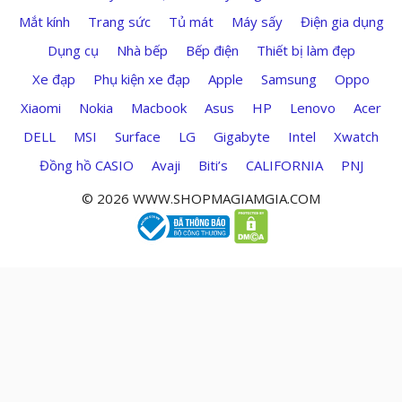
Mắt kính
Trang sức
Tủ mát
Máy sấy
Điện gia dụng
Dụng cụ
Nhà bếp
Bếp điện
Thiết bị làm đẹp
Xe đạp
Phụ kiện xe đạp
Apple
Samsung
Oppo
Xiaomi
Nokia
Macbook
Asus
HP
Lenovo
Acer
DELL
MSI
Surface
LG
Gigabyte
Intel
Xwatch
Đồng hồ CASIO
Avaji
Biti’s
CALIFORNIA
PNJ
© 2026 WWW.SHOPMAGIAMGIA.COM