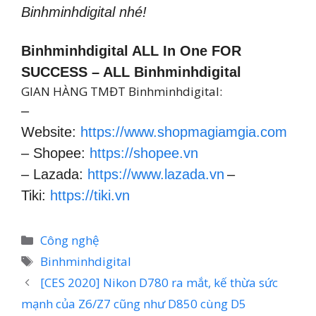
Binhminhdigital nhé!
Binhminhdigital ALL In One FOR
SUCCESS – ALL Binhminhdigital
GIAN HÀNG TMĐT Binhminhdigital:
–
Website:
https://www.shopmagiamgia.com
– Shopee:
https://shopee.vn
– Lazada:
https://www.lazada.vn
–
Tiki:
https://tiki.vn
Danh
Công nghệ
mục
Thẻ
Binhminhdigital
[CES 2020] Nikon D780 ra mắt, kế thừa sức
mạnh của Z6/Z7 cũng như D850 cùng D5