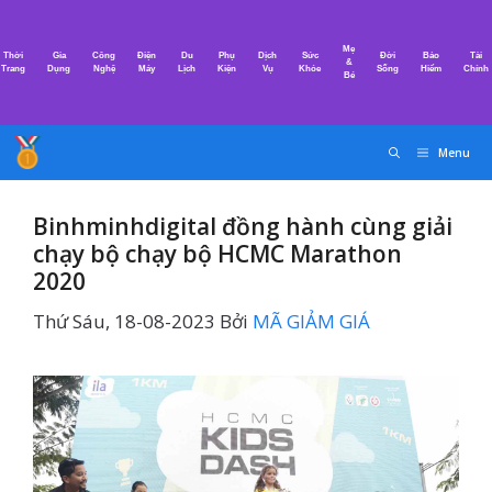
Chuyển
đến
Mẹ
Thời
Gia
Công
Điện
Du
Phụ
Dịch
Sức
Đời
Bảo
Tài
nội
&
Trang
Dụng
Nghệ
Máy
Lịch
Kiện
Vụ
Khỏe
Sống
Hiểm
Chính
Bé
dung
Menu
Binhminhdigital đồng hành cùng giải
chạy bộ chạy bộ HCMC Marathon
2020
Thứ Sáu, 18-08-2023
Bởi
MÃ GIẢM GIÁ