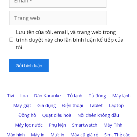
Trang
web
Lưu tên của tôi, email, và trang web trong
trình duyệt này cho lần bình luận kế tiếp của
tôi.
Tivi
Loa
Dàn Karaoke
Tủ lạnh
Tủ đông
Máy lạnh
Máy giặt
Gia dụng
Điện thoại
Tablet
Laptop
Đồng hồ
Quạt điều hoà
Nồi chiên không dầu
Máy lọc nước
Phụ kiện
Smartwatch
Máy Tính
Màn hình
Máy in
Mực in
Máy cũ giá rẻ
Sim, Thẻ cào