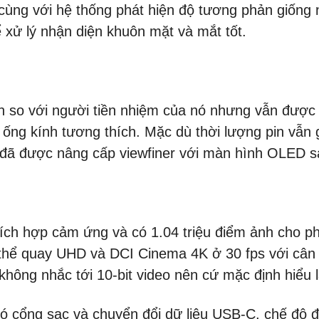
cùng với hệ thống phát hiện độ tương phản giống 
 xử lý nhận diện khuôn mặt và mắt tốt.
so với người tiền nhiệm của nó nhưng vẫn được t
ống kính tương thích. Mặc dù thời lượng pin vẫn g
đã được nâng cấp viewfiner với màn hình OLED s
 tích hợp cảm ứng và có 1.04 triệu điểm ảnh cho 
 thể quay UHD và DCI Cinema 4K ở 30 fps với cân
hông nhắc tới 10-bit video nên cứ mặc định hiểu l
ó cổng sạc và chuyển đổi dữ liệu USB-C, chế độ đ