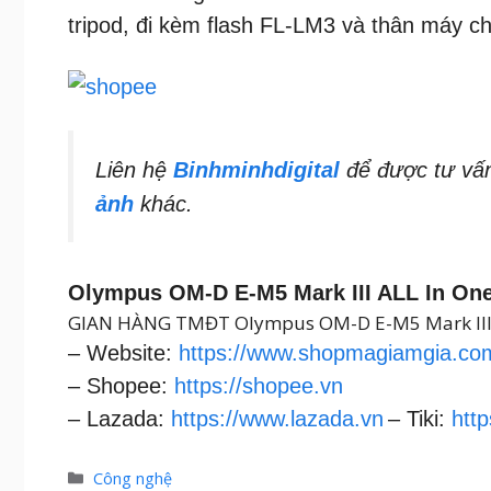
tripod, đi kèm flash FL-LM3 và thân máy c
Liên hệ
Binhminhdigital
để được tư vấ
ảnh
khác.
Olympus OM-D E-M5 Mark III ALL In O
GIAN HÀNG TMĐT Olympus OM-D E-M5 Mark III
– Website:
https://www.shopmagiamgia.co
– Shopee:
https://shopee.vn
– Lazada:
https://www.lazada.vn
– Tiki:
http
Danh
Công nghệ