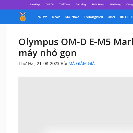
Chuyển
Làm Đẹp
Giải Trí
Thể Thao
Ăn Uống
Thời Trang
Gia Dụng
Công
đến
nội
*NEW*
Deals
Mới Nhất
Thuonghieu
Offer
HOT HO
dung
Olympus OM-D E-M5 Mark 
máy nhỏ gọn
Thứ Hai, 21-08-2023
Bởi
MÃ GIẢM GIÁ