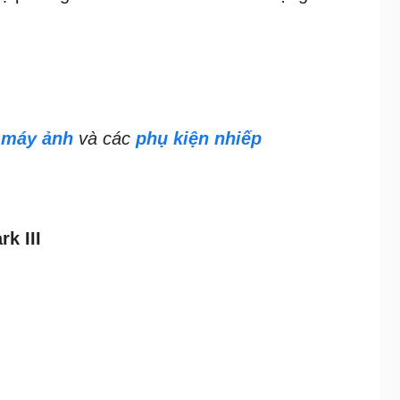
 máy ảnh
và các
phụ kiện nhiếp
k III