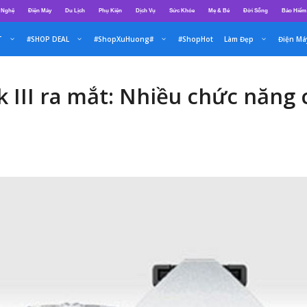
 Nghệ
Điện Máy
Du Lịch
Phụ Kiện
Dịch Vụ
Sức Khỏe
Mẹ & Bé
Đời Sống
Bảo Hiểm
T
#SHOP DEAL
#ShopXuHuong#
#ShopHot
Làm Đẹp
Điện Má
III ra mắt: Nhiều chức năng 