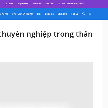
Tài Chính
Ngân Hàng
Vật Nuôi
Nhà Đất
Mã Giảm Giá Hôm Nay (New )
y Xanh
Thế Giới Di Động
Tiki
Lazada
Shopee
Tất Cả
chuyên nghiệp trong thân