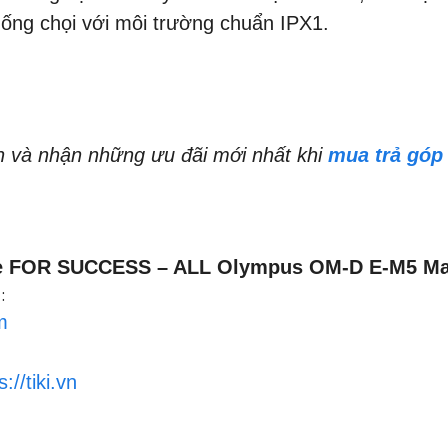
hống chọi với môi trường chuẩn IPX1.
n và nhận những ưu đãi mới nhất khi
mua trả góp
ne FOR SUCCESS – ALL Olympus OM-D E-M5 Mar
:
m
s://tiki.vn