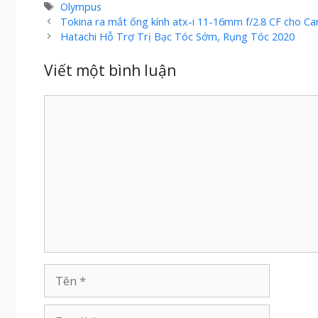
mục
Thẻ
Olympus
Tokina ra mắt ống kính atx-i 11-16mm f/2.8 CF cho Ca
Hatachi Hỗ Trợ Trị Bạc Tóc Sớm, Rụng Tóc 2020
Viết một bình luận
Bình
luận
Tên
Email