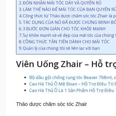
ĐÓN NHẬN MÁI TÓC DÀY VÀ QUYẾN RŨ
LÀM THẾ NÀO ĐỂ MÁI TÓC CỦA BẠN QUYẾN R
Công thức từ Thảo dược chăm sóc tóc Zhair là p
TÁC DỤNG CỦA NÓ ĐÃ ĐƯỢC CHỨNG MINH BỞI
3 BƯỚC ĐƠN GIẢN CHO TÓC KHỎE MẠNH
Sự khỏe mạnh và vẻ đẹp của mái tóc của chúng ta
CÔNG THỨC TÂN TIẾN DÀNH CHO MÁI TÓC
Quản lý của chúng tôi sẽ liên lạc với bạn
Viên Uống Zhair – Hỗ tr
Bộ dầu gội chống rụng tóc Beaver 768ml, 
Cao Hà Thủ Ô Mệ Đoan – Hỗ Trợ Điều Trị 
Cao Hà Thủ Ô Là 1 Sản Phẩm Hỗ Trợ Điều 
Thảo dược chăm sóc tóc Zhair