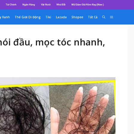
Tài Chính
Ngân Hàng
Vật Nuôi
Nhà Đất
Mã Giảm Giá Hôm Nay (New )
y Xanh
Thế Giới Di Động
Tiki
Lazada
Shopee
Tất Cả
hói đầu, mọc tóc nhanh,