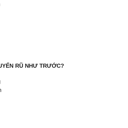
Ũ
QUYẾN RŨ NHƯ TRƯỚC?
g
h