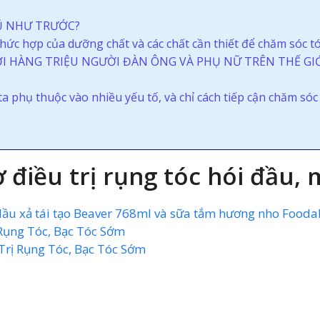
Ũ NHƯ TRƯỚC?
hức hợp của dưỡng chất và các chất cần thiết để chăm sóc tó
 HÀNG TRIỆU NGƯỜI ĐÀN ÔNG VÀ PHỤ NỮ TRÊN THẾ GI
 phụ thuộc vào nhiều yếu tố, và chỉ cách tiếp cận chăm sóc 
ợ điều trị rụng tóc hói đầu,
dầu xả tái tạo Beaver 768ml và sữa tắm hương nho Fooda
Rụng Tóc, Bạc Tóc Sớm
Trị Rụng Tóc, Bạc Tóc Sớm