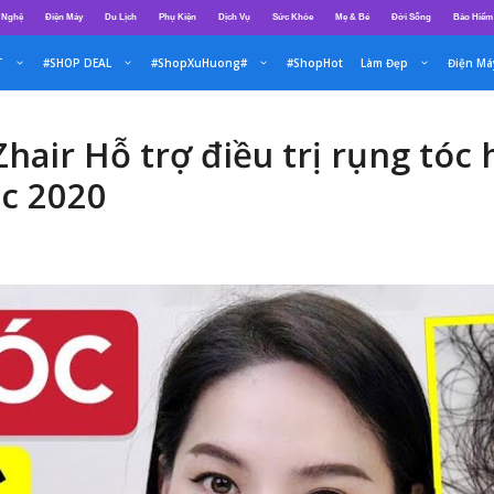
 Nghệ
Điện Máy
Du Lịch
Phụ Kiện
Dịch Vụ
Sức Khỏe
Mẹ & Bé
Đời Sống
Bảo Hiểm
T
#SHOP DEAL
#ShopXuHuong#
#ShopHot
Làm Đẹp
Điện Má
air Hỗ trợ điều trị rụng tóc 
óc 2020