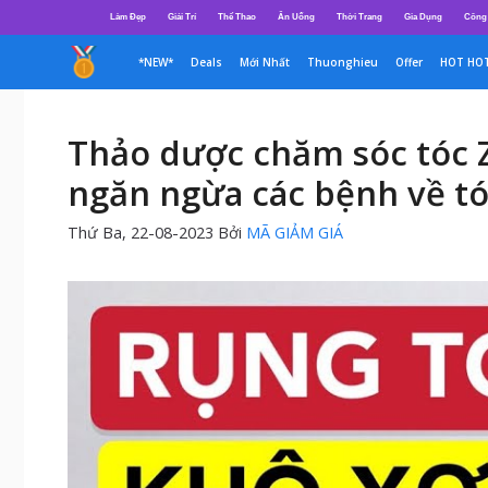
Chuyển
Làm Đẹp
Giải Trí
Thể Thao
Ăn Uống
Thời Trang
Gia Dụng
Công
đến
nội
*NEW*
Deals
Mới Nhất
Thuonghieu
Offer
HOT HO
dung
Thảo dược chăm sóc tóc Zh
ngăn ngừa các bệnh về t
Thứ Ba, 22-08-2023
Bởi
MÃ GIẢM GIÁ