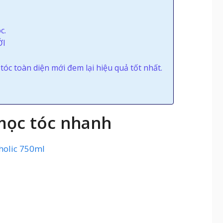
c.
ỚI
tóc toàn diện mới đem lại hiệu quả tốt nhất.
 mọc tóc nhanh
holic 750ml