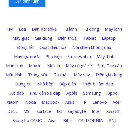
Tivi
Loa
Dàn Karaoke
Tủ lạnh
Tủ đông
Máy lạnh
Máy giặt
Gia dụng
Điện thoại
Tablet
Laptop
Đồng hồ
Quạt điều hoà
Nồi chiên không dầu
Máy lọc nước
Phụ kiện
Smartwatch
Máy Tính
Màn hình
Máy in
Mực in
Máy cũ giá rẻ
Sim, Thẻ cào
Mắt kính
Trang sức
Tủ mát
Máy sấy
Điện gia dụng
Dụng cụ
Nhà bếp
Bếp điện
Thiết bị làm đẹp
Xe đạp
Phụ kiện xe đạp
Apple
Samsung
Oppo
Xiaomi
Nokia
Macbook
Asus
HP
Lenovo
Acer
DELL
MSI
Surface
LG
Gigabyte
Intel
Xwatch
Đồng hồ CASIO
Avaji
Biti’s
CALIFORNIA
PNJ