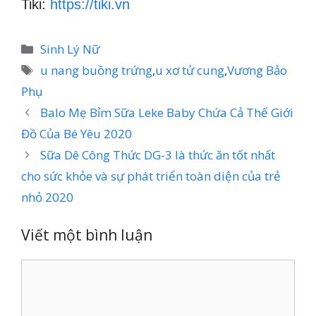
Tiki:
https://tiki.vn
Danh
Sinh Lý Nữ
mục
Thẻ
u nang buồng trứng
,
u xơ tử cung
,
Vương Bảo
Phụ
Balo Mẹ Bỉm Sữa Leke Baby Chứa Cả Thế Giới
Đồ Của Bé Yêu 2020
Sữa Dê Công Thức DG-3 là thức ăn tốt nhất
cho sức khỏe và sự phát triển toàn diện của trẻ
nhỏ 2020
Viết một bình luận
Bình
luận