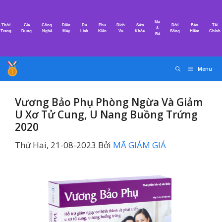
Chuyển
đến
Mẹ
Thời
Gia
Công
Điện
Du
Phụ
Dịch
Sức
Đời
Bảo
Tài
nội
&
Trang
Dụng
Nghệ
Máy
Lịch
Kiện
Vụ
Khỏe
Sống
Hiểm
Chính
Bé
dung
Menu
Vương Bảo Phụ Phòng Ngừa Và Giảm
U Xơ Tử Cung, U Nang Buồng Trứng
2020
Thứ Hai, 21-08-2023
Bởi
MÃ GIẢM GIÁ