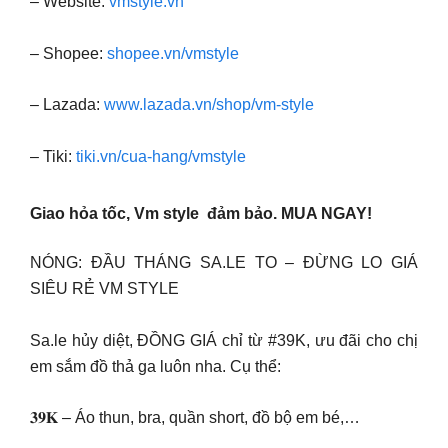
– Website:
vmstyle.vn
– Shopee:
shopee.vn/vmstyle
– Lazada:
www.lazada.vn/shop/vm-style
– Tiki:
tiki.vn/cua-hang/vmstyle
Giao hỏa tốc, Vm style đảm bảo. MUA NGAY!
NÓNG: ĐẦU THÁNG SA.LE TO – ĐỪNG LO GIÁ
SIÊU RẺ VM STYLE
Sa.le hủy diệt, ĐỒNG GIÁ chỉ từ #39K, ưu đãi cho chị
em sắm đồ thả ga luôn nha. Cụ thể:
𝟑𝟗𝐊 – Áo thun, bra, quần short, đồ bộ em bé,…