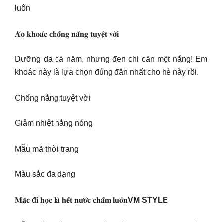
luôn
𝐀́𝐨 𝐤𝐡𝐨𝐚́𝐜 𝐜𝐡𝐨̂́𝐧𝐠 𝐧𝐚̆́𝐧𝐠 𝐭𝐮𝐲𝐞̣̂𝐭 𝐯𝐨̛̀𝐢
Dưỡng da cả năm, nhưng đen chỉ cần một nắng! Em
khoác này là lựa chọn đúng đắn nhất cho hè này rồi.
Chống nắng tuyệt vời
Giảm nhiệt nắng nóng
Mẫu mã thời trang
Màu sắc đa dạng
𝐌𝐚̣̆𝐜 đ𝐢 𝐡𝐨̣𝐜 𝐥𝐚̀ 𝐡𝐞̂́𝐭 𝐧𝐮̛𝐨̛́𝐜 𝐜𝐡𝐚̂́𝐦 𝐥𝐮𝐨̂𝐧
VM STYLE