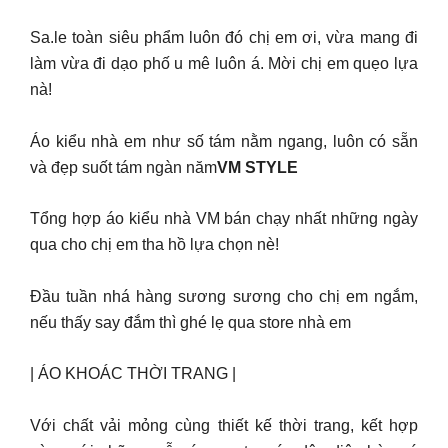
Sa.le toàn siêu phẩm luôn đó chị em ơi, vừa mang đi
làm vừa đi dạo phố u mê luôn á. Mời chị em quẹo lựa
nà!
Áo kiểu nhà em như số tám nằm ngang, luôn có sẵn
và đẹp suốt tám ngàn năm
VM STYLE
Tổng hợp áo kiểu nhà VM bán chạy nhất những ngày
qua cho chị em tha hồ lựa chọn nè!
Đầu tuần nhá hàng sương sương cho chị em ngắm,
nếu thấy say đắm thì ghé lẹ qua store nhà em
| ÁO KHOÁC THỜI TRANG |
Với chất vải mỏng cùng thiết kế thời trang, kết hợp