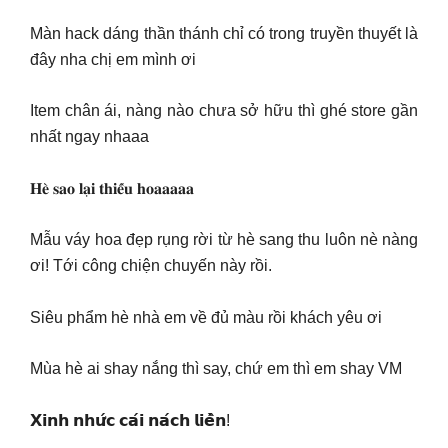
Màn hack dáng thần thánh chỉ có trong truyền thuyết là
đây nha chị em mình ơi
Item chân ái, nàng nào chưa sở hữu thì ghé store gần
nhất ngay nhaaa
𝐇𝐞̀ 𝐬𝐚𝐨 𝐥𝐚̣𝐢 𝐭𝐡𝐢𝐞̂́𝐮 𝐡𝐨𝐚𝐚𝐚𝐚𝐚
Mẫu váy hoa đẹp rụng rời từ hè sang thu luôn nè nàng
ơi! Tới công chiện chuyến này rồi.
Siêu phẩm hè nhà em về đủ màu rồi khách yêu ơi
Mùa hè ai shay nắng thì say, chứ em thì em shay VM
𝗫𝗶𝗻𝗵 𝗻𝗵𝘂̛́𝗰 𝗰𝗮́𝗶 𝗻𝗮́𝗰𝗵 𝗹𝗶𝗲̂̀𝗻!