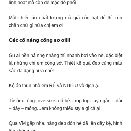
linh hoạt mà còn dễ mặc dễ phối
Một chiếc áo chất lượng mà giá còn hạt dẻ thì còn
chần chừ gì nữa chị em ơi!
𝗖𝗮́𝗰 𝗰𝗼̂ 𝗻𝗮̀𝗻𝗴 𝗰𝗼̂𝗻𝗴 𝘀𝗼̛̉ 𝗼̛𝗶𝗶𝗶𝗶
Gu ai nền nả nhẹ nhàng thì nhanh bơi vào nè, đặc biệt
là những chị em công sở. Thiết kế quá đẹp cùng màu
sắc đa dạng nữa chứ!
Kệ áo thun nhà em RẺ và NHIỀU vô địch ạ.
Từ ôm- rộng- oversize- cổ bẻ- crop top- tay ngắn – dài
– dày – mỏng…em không thiếu style gì cả ạ!
Qua VM gấp nha, hàng đẹp đón hè đã lên đầy kệ, hình
lên không kịp