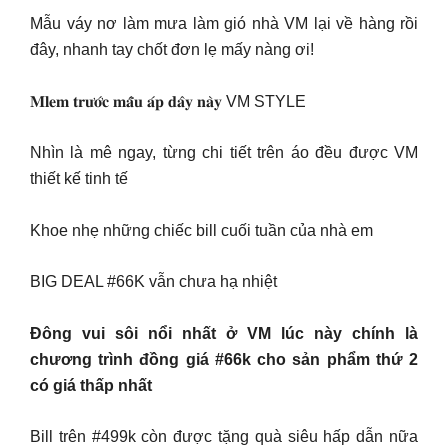
Mẫu váy nơ làm mưa làm gió nhà VM lại về hàng rồi
đây, nhanh tay chốt đơn lẹ mấy nàng ơi!
𝐌𝐥𝐞𝐦 𝐭𝐫𝐮̛𝐨̛́𝐜 𝐦𝐚̂̃𝐮 𝐚́𝐩 𝐝𝐚̂𝐲 𝐧𝐚̀𝐲 VM STYLE
Nhìn là mê ngay, từng chi tiết trên áo đều được VM
thiết kế tinh tế
Khoe nhẹ những chiếc bill cuối tuần của nhà em
BIG DEAL #66K vẫn chưa hạ nhiệt
Đông vui sôi nổi nhất ở VM lúc này chính là
chương trình đồng giá #66k cho sản phẩm thứ 2
có giá thấp nhất
Bill trên #499k còn được tặng quà siêu hấp dẫn nữa