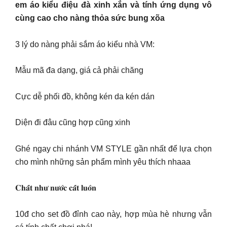
em áo kiểu điệu đà xinh xắn và tính ứng dụng vô
cùng cao cho nàng thỏa sức bung xõa
3 lý do nàng phải sắm áo kiểu nhà VM:
Mẫu mã đa dạng, giá cả phải chăng
Cực dễ phối đồ, không kén da kén dán
Diện đi đâu cũng hợp cũng xinh
Ghé ngay chi nhánh VM STYLE gần nhất để lựa chọn
cho mình những sản phẩm mình yêu thích nhaaa
𝐂𝐡𝐚̂́𝐭 𝐧𝐡𝐮̛ 𝐧𝐮̛𝐨̛́𝐜 𝐜𝐚̂́𝐭 𝐥𝐮𝐨̂𝐧
10đ cho set đồ đỉnh cao này, hợp mùa hè nhưng vẫn