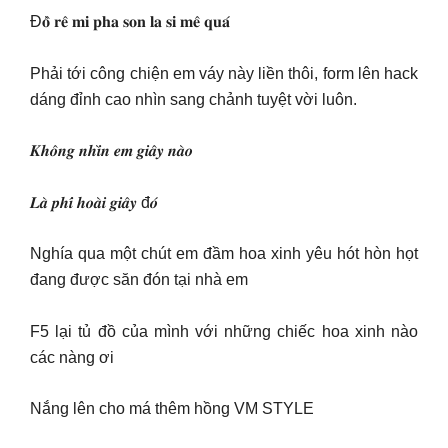
Đ𝐨̂̀ 𝐫𝐞̂ 𝐦𝐢 𝐩𝐡𝐚 𝐬𝐨𝐧 𝐥𝐚 𝐬𝐢 𝐦𝐞̂ 𝐪𝐮𝐚́
Phải tới công chiện em váy này liền thôi, form lên hack
dáng đỉnh cao nhìn sang chảnh tuyệt vời luôn.
𝑲𝒉𝒐̂𝒏𝒈 𝒏𝒉𝒊̀𝒏 𝒆𝒎 𝒈𝒊𝒂̂𝒚 𝒏𝒂̀𝒐
𝑳𝒂̀ 𝒑𝒉𝒊́ 𝒉𝒐𝒂̀𝒊 𝒈𝒊𝒂̂𝒚 đ𝒐́
Nghía qua một chút em đầm hoa xinh yêu hót hòn họt
đang được săn đón tại nhà em
F5 lại tủ đồ của mình với những chiếc hoa xinh nào
các nàng ơi
Nắng lên cho má thêm hồng VM STYLE