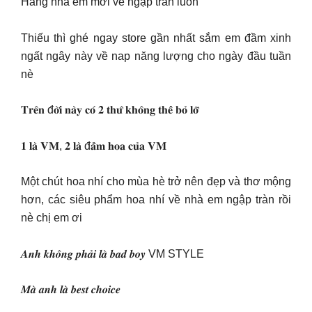
Hàng nhà em mới về ngập tràn luôn
Thiếu thì ghé ngay store gần nhất sắm em đầm xinh
ngất ngây này về nap năng lượng cho ngày đầu tuần
nè
𝐓𝐫𝐞̂𝐧 đ𝐨̛̀𝐢 𝐧𝐚̀𝐲 𝐜𝐨́ 𝟐 𝐭𝐡𝐮̛́ 𝐤𝐡𝐨̂𝐧𝐠 𝐭𝐡𝐞̂̉ 𝐛𝐨̉ 𝐥𝐨̛̃
𝟏 𝐥𝐚̀ 𝐕𝐌, 𝟐 𝐥𝐚̀ đ𝐚̂̀𝐦 𝐡𝐨𝐚 𝐜𝐮̉𝐚 𝐕𝐌
Một chút hoa nhí cho mùa hè trở nên đẹp và thơ mộng
hơn, các siêu phẩm hoa nhí về nhà em ngập tràn rồi
nè chị em ơi
𝑨𝒏𝒉 𝒌𝒉𝒐̂𝒏𝒈 𝒑𝒉𝒂̉𝒊 𝒍𝒂̀ 𝒃𝒂𝒅 𝒃𝒐𝒚 VM STYLE
𝑴𝒂̀ 𝒂𝒏𝒉 𝒍𝒂̀ 𝒃𝒆𝒔𝒕 𝒄𝒉𝒐𝒊𝒄𝒆