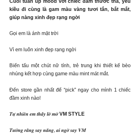
Cuối tuần up mood với chiếc đầm thươc tha, yêu
kiều đi cùng là gam màu vàng tươi tắn, bắt mắt,
giúp nàng xinh đẹp rạng ngời
Gọi em là ánh mặt trời
Vì em luôn xinh đẹp rạng ngời
Biến tấu một chút nữ tính, trẻ trung khi thiết kế bèo
nhúng kết hợp cùng game màu mint mát mắt.
Đến store gần nhất để “pick” ngay cho mình 1 chiếc
đầm xinh nào!
𝑻𝒖̛̣ 𝒏𝒉𝒊𝒆̂𝒏 𝒆𝒎 𝒕𝒉𝒂̂́𝒚 𝒍𝒐̛̀ 𝒎𝒐̛̀
VM STYLE
𝑻𝒖̛𝒐̛̉𝒏𝒈 𝒓𝒂̆̀𝒏𝒈 𝒔𝒂𝒚 𝒏𝒂̆́𝒏𝒈, 𝒂𝒊 𝒏𝒈𝒐̛̀ 𝒔𝒂𝒚 𝑽𝑴