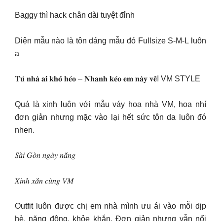
Baggy thì hack chân dài tuyệt đỉnh
Diện mẫu nào là tôn dáng mẫu đó Fullsize S-M-L luôn
ạ
𝐓𝐮̉ 𝐧𝐡𝐚̀ 𝐚𝐢 𝐤𝐡𝐨̂ 𝐡𝐞́𝐨 – 𝐍𝐡𝐚𝐧𝐡 𝐤𝐞́𝐨 𝐞𝐦 𝐧𝐚̀𝐲 𝐯𝐞̂̀! VM STYLE
Quá là xinh luôn với mẫu váy hoa nhà VM, hoa nhí
đơn giản nhưng mặc vào lại hết sức tôn da luôn đó
nhen.
𝑆𝑎̀𝑖 𝐺𝑜̀𝑛 𝑛𝑔𝑎̀𝑦 𝑛𝑎̆́𝑛𝑔
𝑋𝑖𝑛ℎ 𝑥𝑎̆́𝑛 𝑐𝑢̀𝑛𝑔 𝑉𝑀
Outfit luôn được chị em nhà mình ưu ái vào mỗi dịp
hè, năng động, khỏe khắn. Đơn giản nhưng vẫn nổi