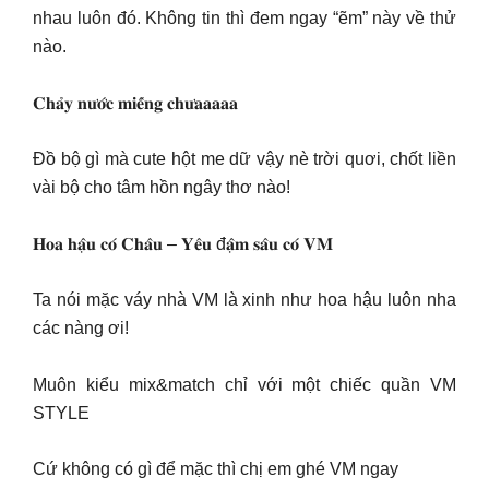
nhau luôn đó. Không tin thì đem ngay “ẽm” này về thử
nào.
𝐂𝐡𝐚̉𝐲 𝐧𝐮̛𝐨̛́𝐜 𝐦𝐢𝐞̂́𝐧𝐠 𝐜𝐡𝐮̛𝐚𝐚𝐚𝐚𝐚
Đồ bộ gì mà cute hột me dữ vậy nè trời quơi, chốt liền
vài bộ cho tâm hồn ngây thơ nào!
𝐇𝐨𝐚 𝐡𝐚̣̂𝐮 𝐜𝐨́ 𝐂𝐡𝐚̂𝐮 – 𝐘𝐞̂𝐮 đ𝐚̣̂𝐦 𝐬𝐚̂𝐮 𝐜𝐨́ 𝐕𝐌
Ta nói mặc váy nhà VM là xinh như hoa hậu luôn nha
các nàng ơi!
Muôn kiểu mix&match chỉ với một chiếc quần VM
STYLE
Cứ không có gì để mặc thì chị em ghé VM ngay