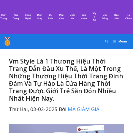
Chuyển
đến
Mẹ
Thời
Gia
Công
Điện
Du
Phụ
Dịch
Sức
Đời
Bảo
Tài
nội
&
Trang
Dụng
Nghệ
Máy
Lịch
Kiện
Vụ
Khỏe
Sống
Hiểm
Chính
Bé
dung
Menu
Vm Style Là 1 Thương Hiệu Thời
Trang Dẫn Đầu Xu Thế, Là Một Trong
Những Thương Hiệu Thời Trang Đình
Đám Và Tự Hào Là Cửa Hàng Thời
Trang Được Giới Trẻ Săn Đón Nhiều
Nhất Hiện Nay.
Thứ Hai, 03-02-2025
Bởi
MÃ GIẢM GIÁ