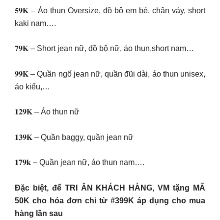
𝟓𝟗𝐊 – Áo thun Oversize, đồ bộ em bé, chân váy, short
kaki nam….
𝟕𝟗𝐊 – Short jean nữ, đồ bộ nữ, áo thun,short nam…
𝟗𝟗𝐊 – Quần ngố jean nữ, quần đũi dài, áo thun unisex,
áo kiểu,…
𝟏𝟐𝟗𝐊 – Áo thun nữ
𝟏𝟑𝟗𝐊 – Quần baggy, quần jean nữ
𝟏𝟕𝟗𝐤 – Quần jean nữ, áo thun nam….
Đặc biệt, để TRI ÂN KHÁCH HÀNG, VM tặng MÃ
50K cho hóa đơn chỉ từ #399K áp dụng cho mua
hàng lần sau