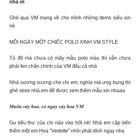
nhà ơi
Ghé qua VM mang về cho mình những items siêu xịn
nè
MỖI NGÀY MỘT CHIẾC POLO XINH VM STYLE
Tủ đồ mà chưa có mấy mẫu polo màu thì vẫn chưa
phải fen chân chính của VM đâu cả nhà
Nhá sương sương cho chị em, nghía mà ưng bụng thì
ghé store nhà em để được xem thêm mẫu xịn nhaaa
𝑴𝒖𝒐̂́𝒏 𝒗𝒂́𝒚 𝒉𝒐𝒂, 𝒄𝒐́ 𝒏𝒈𝒂𝒚 𝒗𝒂́𝒚 𝒉𝒐𝒂 𝑽𝑴
Gu tiểu thư của chị nào vào hốt nè! Nhà em cập bến
thêm một em Hoa “Vedette” nhìn phát dính ngay nha