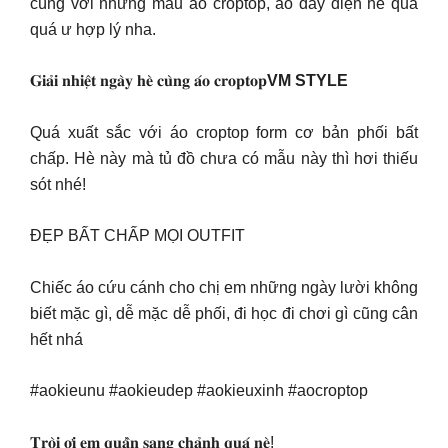
cùng với những mẫu áo croptop, áo dây diện hè quá
quá ư hợp lý nha.
𝐆𝐢𝐚̉𝐢 𝐧𝐡𝐢𝐞̣̂𝐭 𝐧𝐠𝐚̀𝐲 𝐡𝐞̀ 𝐜𝐮̀𝐧𝐠 𝐚́𝐨 𝐜𝐫𝐨𝐩𝐭𝐨𝐩
VM STYLE
Quá xuất sắc với áo croptop form cơ bản phối bất
chấp. Hè này mà tủ đồ chưa có mẫu này thì hơi thiếu
sót nhé!
ĐẸP BẤT CHẤP MỌI OUTFIT
Chiếc áo cứu cánh cho chị em những ngày lười không
biết mặc gì, dễ mặc dễ phối, đi học đi chơi gì cũng cân
hết nhá
#aokieunu #aokieudep #aokieuxinh #aocroptop
𝐓𝐫𝐨̀𝐢 𝐨̛𝐢 𝐞𝐦 𝐪𝐮𝐚̂̀𝐧 𝐬𝐚𝐧𝐠 𝐜𝐡𝐚̉𝐧𝐡 𝐪𝐮𝐚́ 𝐧𝐞̀!