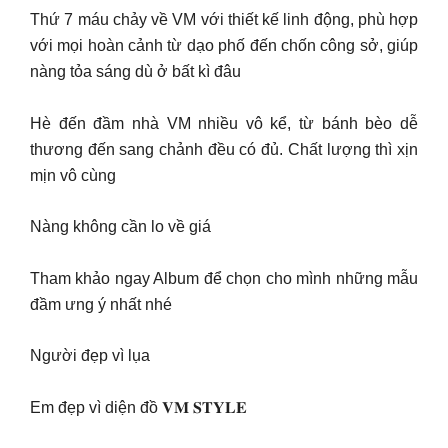
Thứ 7 máu chảy về VM với thiết kế linh động, phù hợp
với mọi hoàn cảnh từ dạo phố đến chốn công sở, giúp
nàng tỏa sáng dù ở bất kì đâu
Hè đến đầm nhà VM nhiều vô kể, từ bánh bèo dễ
thương đến sang chảnh đều có đủ. Chất lượng thì xịn
mịn vô cùng
Nàng không cần lo về giá
Tham khảo ngay Album để chọn cho mình những mẫu
đầm ưng ý nhất nhé
Người đẹp vì lụa
Em đẹp vì diện đồ 𝐕𝐌 𝐒𝐓𝐘𝐋𝐄