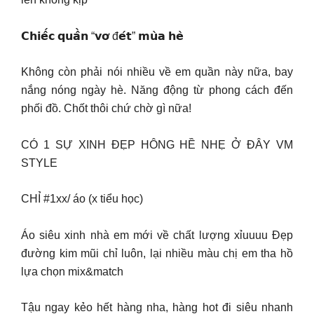
𝗖𝗵𝗶𝗲̂́𝗰 𝗾𝘂𝗮̂̀𝗻 “𝘃𝗼̛ đ𝗲́𝘁” 𝗺𝘂̀𝗮 𝗵𝗲̀
Không còn phải nói nhiều về em quần này nữa, bay
nắng nóng ngày hè. Năng động từ phong cách đến
phối đồ. Chốt thôi chứ chờ gì nữa!
CÓ 1 SỰ XINH ĐẸP HÔNG HỀ NHẸ Ở ĐÂY VM
STYLE
CHỈ #1xx/ áo (x tiểu học)
Áo siêu xinh nhà em mới về chất lượng xỉuuuu Đẹp
đường kim mũi chỉ luôn, lại nhiều màu chị em tha hồ
lựa chọn mix&match
Tậu ngay kẻo hết hàng nha, hàng hot đi siêu nhanh