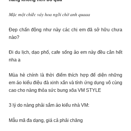
𝑀𝑎̣̆𝑐 𝑚𝑜̣̂𝑡 𝑐ℎ𝑖𝑒̂́𝑐 𝑣𝑎́𝑦 ℎ𝑜𝑎 𝑛𝑔𝑜̂̀𝑖 𝑐ℎ𝑜̛̀ 𝑎𝑛ℎ 𝑞𝑢𝑎𝑎𝑎
Đẹp chấn động như này các chị em đã sở hữu chưa
nào?
Đi du lịch, dạo phố, cafe sống ảo em này đều cân hết
nha ạ
Mùa hè chính là thời điểm thích hợp để diện những
em áo kiểu điệu đà xinh xắn và tính ứng dụng vô cùng
cao cho nàng thỏa sức bung xõa VM STYLE
3 lý do nàng phải sắm áo kiểu nhà VM:
Mẫu mã đa dạng, giá cả phải chăng