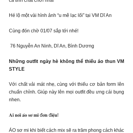
cá tính chất chơi nhá!
Hé lộ một vài hình ảnh “u mê lạc lối” tại VM Dĩ An
Cùng đón chờ 01/07 sắp tới nhé!
‍ 76 Nguyễn An Ninh, Dĩ An, Bình Dương
Những outfit ngày hè không thể thiếu áo thun VM
STYLE
Với chất vải mát nhẹ, cùng với thiếu cơ bản form lên
chuẩn chỉnh. Giúp này lên mọi outfit đều ưng cái bụng
nhen.
𝐀𝐢 𝐧𝐨́𝐢 𝐚́𝐨 𝐬𝐨̛ 𝐦𝐢 đ𝐨̛𝐧 đ𝐢𝐞̣̂𝐮!
ÁO sơ mi khi biết cách mix sẽ ra trăm phong cách khác