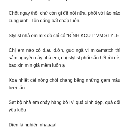
Chốt ngay thôi chứ còn gì để nói nữa, phối với áo nào
cũng xinh. Tôn dáng bất chấp luôn.
Stylist nhà em mix đồ chỉ có “ĐỈNH KOUT” VM STYLE
Chị em nào có đ.au đ.ớn, gục ngã vì mix&match thì
sắm nguyên cây nhà em, chị stylist phối sẵn hết rồi nè,
bao xịn mịn giá mềm luôn ạ
Xoa nhiệt cái nóng chói chang bằng những gam màu
tươi tắn
Set bộ nhà em cháy hàng bởi vì quá xinh đẹp, quá đổi
yêu kiều
Diện là nghiện nhaaaa!