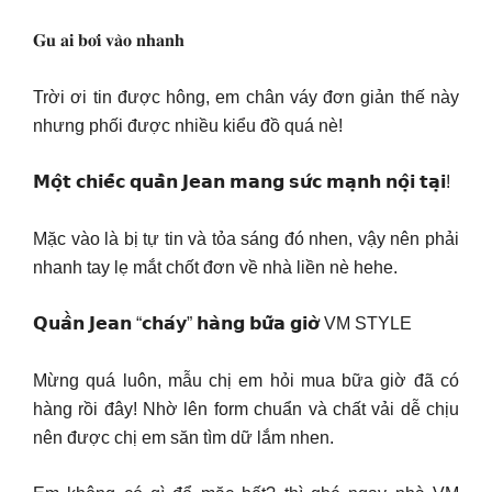
𝐆𝐮 𝐚𝐢 𝐛𝐨̛𝐢 𝐯𝐚̀𝐨 𝐧𝐡𝐚𝐧𝐡
Trời ơi tin được hông, em chân váy đơn giản thế này
nhưng phối được nhiều kiểu đồ quá nè!
𝗠𝗼̣̂𝘁 𝗰𝗵𝗶𝗲̂́𝗰 𝗾𝘂𝗮̂̀𝗻 𝗝𝗲𝗮𝗻 𝗺𝗮𝗻𝗴 𝘀𝘂̛́𝗰 𝗺𝗮̣𝗻𝗵 𝗻𝗼̣̂𝗶 𝘁𝗮̣𝗶!
Mặc vào là bị tự tin và tỏa sáng đó nhen, vậy nên phải
nhanh tay lẹ mắt chốt đơn về nhà liền nè hehe.
𝗤𝘂𝗮̂̀𝗻 𝗝𝗲𝗮𝗻 “𝗰𝗵𝗮́𝘆” 𝗵𝗮̀𝗻𝗴 𝗯𝘂̛̃𝗮 𝗴𝗶𝗼̛̀ VM STYLE
Mừng quá luôn, mẫu chị em hỏi mua bữa giờ đã có
hàng rồi đây! Nhờ lên form chuẩn và chất vải dễ chịu
nên được chị em săn tìm dữ lắm nhen.