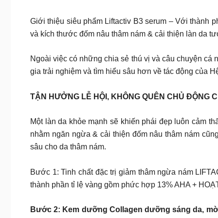
Giới thiệu siêu phẩm Liftactiv B3 serum – Với th
và kích thước đốm nâu thâm nám & cải thiện làn da tư
Ngoài việc có những chia sẻ thú vị và câu chuyệ
gia trải nghiệm và tìm hiểu sâu hơn về tác động của H
TẬN HƯỞNG LỄ HỘI, KHÔNG QUÊN CHỦ ĐỘNG C
Một làn da khỏe mạnh sẽ khiến phái đẹp luôn cảm thấy
nhằm ngăn ngừa & cải thiện đốm nâu thâm nám cũng n
sâu cho da thâm nám.
Bước 1: Tinh chất đặc trị giảm thâm ngừa nám LIFT
thành phần tỉ lệ vàng gồm phức hợp 13% AHA + H
Bước 2: Kem dưỡng Collagen dưỡng sáng da, mờ