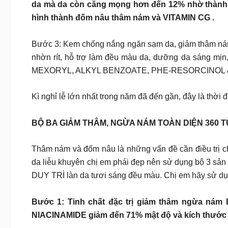
da mà da còn căng mọng hơn đến 12% nhờ thành 
hình thành đốm nâu thâm nám và VITAMIN CG .
Bước 3: Kem chống nắng ngăn sạm da, giảm thâm ná
nhờn rít, hỗ trợ làm đều màu da, dưỡng da sáng 
MEXORYL, ALKYL BENZOATE, PHE-RESORCINOL 
Kì nghỉ lễ lớn nhất trong năm đã đến gần, đây là thời
BỘ BA GIẢM THÂM, NGỪA NÁM TOÀN DIỆN 360 
Thâm nám và đốm nâu là những vấn đề cần điều trị chu
da liễu khuyên chị em phái đẹp nên sử dụng bộ 3 s
DUY TRÌ làn da tươi sáng đều màu. Chị em hãy sử dụn
Bước 1: Tinh chất đặc trị giảm thâm ngừa ná
NIACINAMIDE giảm đến 71% mật độ và kích thước đ