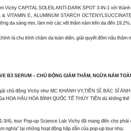
 nám Vichy CAPITAL SOLEIL ANTI-DARK SPOT 3-IN-1 với th
VITAMIN E, ALUMINUM STARCH OCTENYLSUCCINATE bảo 
dưỡng da sáng mịn, làm mờ các vết thâm nám trên da đến 19.2%.
hính là chu trình chăm da toàn diện, giải quyết đốm nâu thâm 
VE B3 SERUM – CHỦ ĐỘNG GIẢM THÂM, NGỪA NÁM TOÀN
cô gái chủ động Vichy như MC KHÁNH VY,TIẾN SĨ. BÁC SĨ Á
ờ của HOA HẬU HÒA BÌNH QUỐC TẾ THÙY TIÊN dù không thể trực 
 (1-3/4), tour Pop-up Science Lab Vichy đã mang đến cho phái
 nghía” lại những hoạt động hấp dẫn của pop-up tour nha: