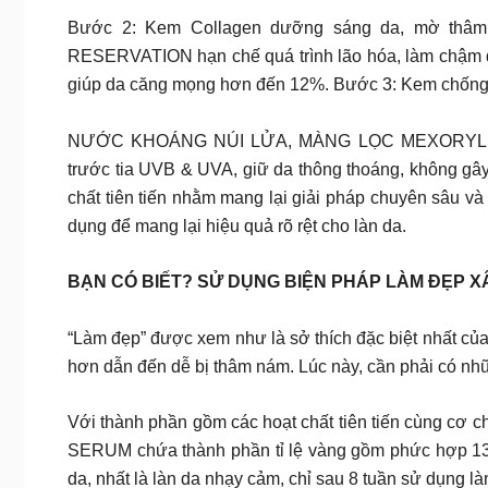
Bước 2: Kem Collagen dưỡng sáng da, mờ thâ
RESERVATION hạn chế quá trình lão hóa, làm chậm q
giúp da căng mọng hơn đến 12%. Bước 3: Kem chống
NƯỚC KHOÁNG NÚI LỬA, MÀNG LỌC MEXORYL, 
trước tia UVB & UVA, giữ da thông thoáng, không gâ
chất tiên tiến nhằm mang lại giải pháp chuyên sâu v
dụng để mang lại hiệu quả rõ rệt cho làn da.
BẠN CÓ BIẾT? SỬ DỤNG BIỆN PHÁP LÀM ĐẸP XÂ
“Làm đẹp” được xem như là sở thích đặc biệt nhất của
hơn dẫn đến dễ bị thâm nám. Lúc này, cần phải có nh
Với thành phần gồm các hoạt chất tiên tiến cùng cơ c
SERUM chứa thành phần tỉ lệ vàng gồm phức hợp 1
da, nhất là làn da nhạy cảm, chỉ sau 8 tuần sử dụng