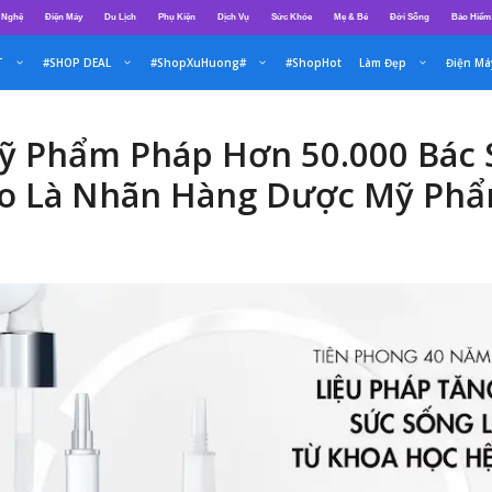
 Nghệ
Điện Máy
Du Lịch
Phụ Kiện
Dịch Vụ
Sức Khỏe
Mẹ & Bé
Đời Sống
Bảo Hiểm
T
#SHOP DEAL
#ShopXuHuong#
#ShopHot
Làm Đẹp
Điện Má
 Phẩm Pháp Hơn 50.000 Bác 
o Là Nhãn Hàng Dược Mỹ Phẩm