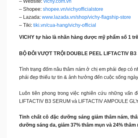
– Website:
vichy.com.vn
– Shopee:
shopee.vn/vichyofficialstore
– Lazada:
www.lazada.vn/shop/vichy-flagship-store
– Tiki:
tiki.vn/cua-hang/vichy-official
VICHY tự hào là nhãn hàng dược mỹ phẩm số 1 trê
BỘ ĐÔI VƯỢT TRỘI DOUBLE PEEL LIFTACTIV 
Tình trạng đốm nâu thâm nám ở chị em phái đẹp có nhi
phái đẹp thiếu tự tin & ảnh hưởng đến cuộc sống ngà
Luôn tiên phong trong việc nghiên cứu những vấn đề
LIFTACTIV B3 SERUM và LIFTACTIV AMPOULE GLYCO-C. 
Tinh chất cô đặc dưỡng sáng giảm thâm nám, 
dưỡng sáng da, giảm 37% thâm mụn và 24% thâm ná