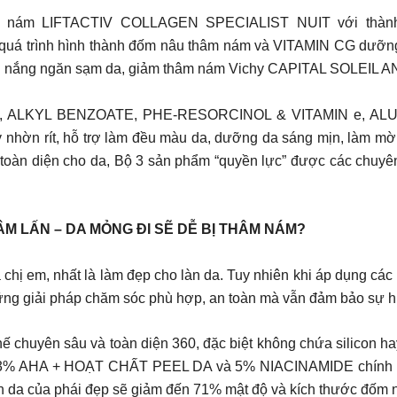
m nám LIFTACTIV COLLAGEN SPECIALIST NUIT với thà
uá trình hình thành đốm nâu thâm nám và VITAMIN CG dưỡng
 nắng ngăn sạm da, giảm thâm nám Vichy CAPITAL SOLEIL AN
ALKYL BENZOATE, PHE-RESORCINOL & VITAMIN e, AL
y nhờn rít, hỗ trợ làm đều màu da, dưỡng da sáng mịn, làm mờ
à toàn diện cho da, Bộ 3 sản phẩm “quyền lực” được các chuy
M LẤN – DA MỎNG ĐI SẼ DỄ BỊ THÂM NÁM?
 chị em, nhất là làm đẹp cho làn da. Tuy nhiên khi áp dụng cá
ững giải pháp chăm sóc phù hợp, an toàn mà vẫn đảm bảo sự h
hế chuyên sâu và toàn diện 360, đặc biệt không chứa silicon ha
3% AHA + HOẠT CHẤT PEEL DA và 5% NIACINAMIDE chính là gi
 làn da của phái đẹp sẽ giảm đến 71% mật độ và kích thước đốm