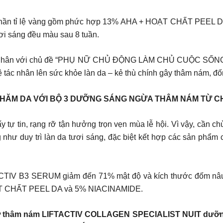
ành phần tỉ lệ vàng gồm phức hợp 13% AHA + HOẠT CHẤT PEEL
ơi sáng đều màu sau 8 tuần.
n cá nhân với chủ đề “PHỤ NỮ CHỦ ĐỘNG LÀM CHỦ CUỘC SỐNG”
ệ tác nhân lên sức khỏe làn da – kẻ thù chính gây thâm nám, đ
HĂM DA VỚI BỘ 3 DƯỠNG SÁNG NGỪA THÂM NÁM TỪ C
 tự tin, rạng rỡ tận hưởng trọn vẹn mùa lễ hội. Vì vậy, cần 
hư duy trì làn da tươi sáng, đặc biệt kết hợp các sản phẩm c
ACTIV B3 SERUM giảm đến 71% mật độ và kích thước đốm nâu
OẠT CHẤT PEEL DA và 5% NIACINAMIDE.
 thâm nám LIFTACTIV COLLAGEN SPECIALIST NUIT dưỡng 