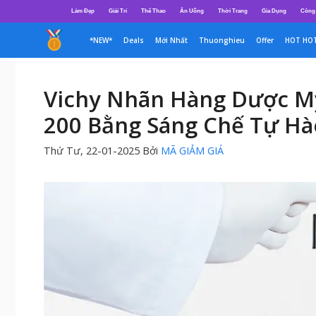
Chuyển
Làm Đẹp
Giải Trí
Thể Thao
Ăn Uống
Thời Trang
Gia Dụng
Công
đến
nội
*NEW*
Deals
Mới Nhất
Thuonghieu
Offer
HOT HO
dung
Vichy Nhãn Hàng Dược Mỹ
200 Bằng Sáng Chế Tự Hà
Thứ Tư, 22-01-2025
Bởi
MÃ GIẢM GIÁ