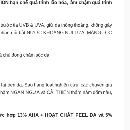
 hạn chế quá trình lão hóa, làm chậm quá trình
ước tia UVB & UVA, giữ da thông thoáng, không gây
thành phần nổi bật NƯỚC KHOÁNG NÚI LỬA, MÀNG LỌC
 và chủ động chăm sóc da.
lại trên da. Sau hàng loạt nghiên cứu, các chuyên gia
 sâu nhằm NGĂN NGỪA và CẢI THIỆN thâm nám đốm nâu,
m phức hợp 13% AHA + HOẠT CHẤT PEEL DA và 5%