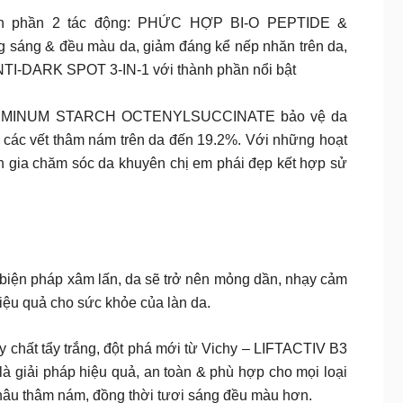
nh phần 2 tác động: PHỨC HỢP BI-O PEPTIDE &
 sáng & đều màu da, giảm đáng kể nếp nhăn trên da,
TI-DARK SPOT 3-IN-1 với thành phần nổi bật
UMINUM STARCH OCTENYLSUCCINATE bảo vệ da
 các vết thâm nám trên da đến 19.2%. Với những hoạt
ên gia chăm sóc da khuyên chị em phái đẹp kết hợp sử
c biện pháp xâm lấn, da sẽ trở nên mỏng dần, nhạy cảm
iệu quả cho sức khỏe của làn da.
y chất tẩy trắng, đột phá mới từ Vichy – LIFTACTIV B3
ải pháp hiệu quả, an toàn & phù hợp cho mọi loại
 nâu thâm nám, đồng thời tươi sáng đều màu hơn.