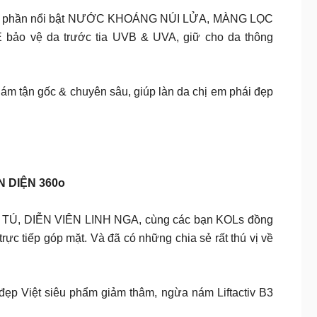
ành phần nổi bật NƯỚC KHOÁNG NÚI LỬA, MÀNG LỌC
vệ da trước tia UVB & UVA, giữ cho da thông
nám tận gốc & chuyên sâu, giúp làn da chị em phái đẹp
 DIỆN 360o
NH TÚ, DIỄN VIÊN LINH NGA, cùng các bạn KOLs đồng
tiếp góp mặt. Và đã có những chia sẻ rất thú vị về
 đẹp Việt siêu phẩm giảm thâm, ngừa nám Liftactiv B3