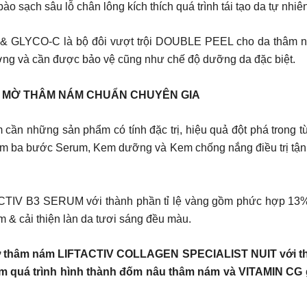
ào sạch sâu lỗ chân lông kích thích quá trình tái tạo da tự nhiê
& GLYCO-C là bộ đôi vượt trội DOUBLE PEEL cho da thâm nám
cường và cần được bảo vệ cũng như chế độ dưỡng da đặc biệt.
G MỜ THÂM NÁM CHUẨN CHUYÊN GIA
cần những sản phẩm có tính đặc trị, hiệu quả đột phá trong từ
ồm ba bước Serum, Kem dưỡng và Kem chống nắng điều trị tận 
IFTACTIV B3 SERUM với thành phần tỉ lệ vàng gồm phức hợ
& cải thiện làn da tươi sáng đều màu.
ờ thâm nám LIFTACTIV COLLAGEN SPECIALIST NUIT với th
m quá trình hình thành đốm nâu thâm nám và VITAMIN CG