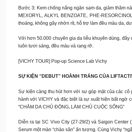
Bước 3: Kem chống nắng ngăn sạm da, giảm thâm
MEXORYL, ALKYL BENZOATE, PHE-RESORCINOL & 
thoáng, không gây nhờn rít, hỗ trợ làm đều màu da, 
Với hơn 50.000 chuyên gia da liễu khuyên dùng, đây c
luôn tươi sáng, đều màu và rạng rỡ.
[VICHY TOUR] Pop-up Science Lab Vichy
SỰ KIỆN “DEBUT” HOÀNH TRÁNG CỦA LIFTACTI
Sự kiện càng thu hút hơn với sự góp mặt của các 
hành với VICHY và đặc biệt là sự xuất hiện bất ng
“CHĂM DA CHỦ ĐỘNG, LÀM CHỦ CUỘC SỐNG”
Diễn ra tại SC Vivo City (27-29/2) và Saigon Center
Serum một màn “chào sân” ấn tượng. Cùng Vichy “ngắm