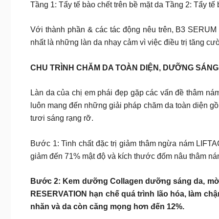
Tầng 1: Tẩy tế bào chết trên bề mặt da Tầng 2: Tẩy tế b
Với thành phần & các tác động nêu trên, B3 SERUM 
nhất là những làn da nhạy cảm vì việc điều trị tăng 
CHU TRÌNH CHĂM DA TOÀN DIỆN, DƯỠNG SÁN
Làn da của chị em phái đẹp gặp các vấn đề thâm nám 
luôn mang đến những giải pháp chăm da toàn diện g
tươi sáng rạng rỡ.
Bước 1: Tinh chất đặc trị giảm thâm ngừa nám L
giảm đến 71% mật độ và kích thước đốm nâu thâm nám 
Bước 2: Kem dưỡng Collagen dưỡng sáng da, m
RESERVATION hạn chế quá trình lão hóa, làm chậ
nhăn và da còn căng mọng hơn đến 12%.