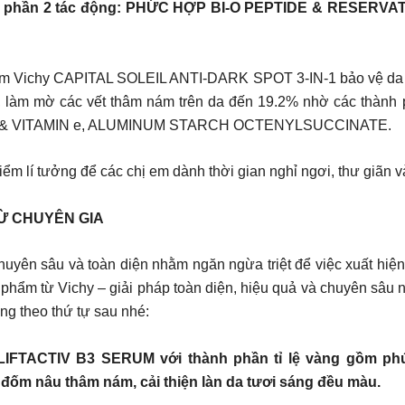
phần 2 tác động: PHỨC HỢP BI-O PEPTIDE & RESERVATION
m Vichy CAPITAL SOLEIL ANTI-DARK SPOT 3-IN-1 bảo vệ da tr
mịn, làm mờ các vết thâm nám trên da đến 19.2% nhờ các 
& VITAMIN e, ALUMINUM STARCH OCTENYLSUCCINATE.
 điểm lí tưởng để các chị em dành thời gian nghỉ ngơi, thư giãn
TỪ CHUYÊN GIA
yên sâu và toàn diện nhằm ngăn ngừa triệt để việc xuất hiện 
ản phẩm từ Vichy – giải pháp toàn diện, hiệu quả và chuyên
g theo thứ tự sau nhé:
m LIFTACTIV B3 SERUM với thành phần tỉ lệ vàng gồ
ốm nâu thâm nám, cải thiện làn da tươi sáng đều màu.