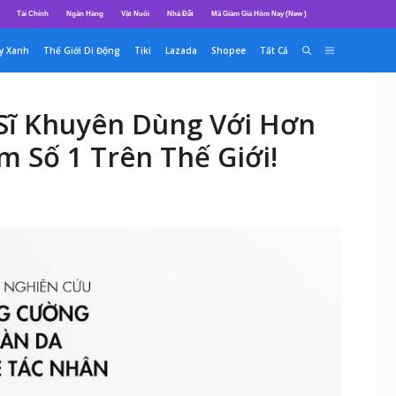
Tài Chính
Ngân Hàng
Vật Nuôi
Nhà Đất
Mã Giảm Giá Hôm Nay (New )
y Xanh
Thế Giới Di Động
Tiki
Lazada
Shopee
Tất Cả
Sĩ Khuyên Dùng Với Hơn
 Số 1 Trên Thế Giới!