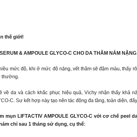
n thế giới!
B3 SERUM & AMPOULE GLYCO-C CHO DA THÂM NÁM NẶNG
ều mức độ, khi ở mức độ nặng, vết thâm sẽ đậm màu, thấy rõ t
y thường.
 về da và cách khắc phục hiệu quả, Vichy nhận thấy khả năng
Sự kết hợp này tạo nên tác động đa tầng, toàn diện, đẩy 
thâm mụn LIFTACTIV AMPOULE GLYCO-C với cơ chế peel 
m chỉ sau 1 tháng sử dụng, cụ thể: