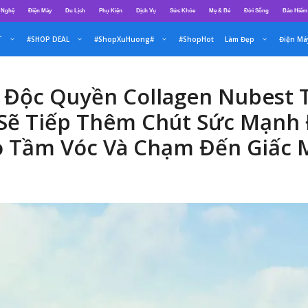
 Nghệ
Điện Máy
Du Lịch
Phụ Kiện
Dịch Vụ
Sức Khỏe
Mẹ & Bé
Đời Sống
Bảo Hiểm
T
#SHOP DEAL
#ShopXuHuong#
#ShopHot
Làm Đẹp
Điện Má
i Độc Quyền Collagen Nubest 
 Sẽ Tiếp Thêm Chút Sức Mạnh 
 Tầm Vóc Và Chạm Đến Giấc 