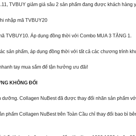
1.11, TVBUY giảm giá sâu 2 sản phẩm đang được khách hàng yê
khi nhập mã TVBUY20
mã TVBUY10. Áp dụng đồng thời với Combo MUA 3 TẶNG 1.
ác sản phẩm, áp dụng đồng thời với tất cả các chương trình khu
, nhanh tay mua sắm để tận hưởng ưu đãi!
ỢNG KHÔNG ĐỔI
dưỡng. Collagen NuBest đã được thay đổi nhãn sản phẩm với d
sản phẩm Collagen NuBest trên Toàn Cầu chỉ thay đổi bao bì b