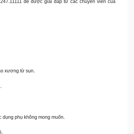
.247.11111 để được giải đáp từ các chuyên viên của
ạo xương từ sụn.
.
 tác dụng phụ không mong muốn.
é.