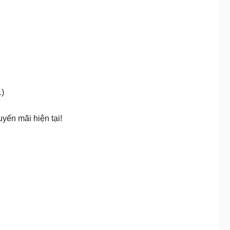
)
yến mãi hiện tại!