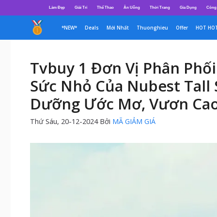
Chuyển
Làm Đẹp
Giải Trí
Thể Thao
Ăn Uống
Thời Trang
Gia Dụng
Công
đến
nội
*NEW*
Deals
Mới Nhất
Thuonghieu
Offer
HOT HO
dung
Tvbuy 1 Đơn Vị Phân Phố
Sức Nhỏ Của Nubest Tall
Dưỡng Ước Mơ, Vươn Cao
Thứ Sáu, 20-12-2024
Bởi
MÃ GIẢM GIÁ