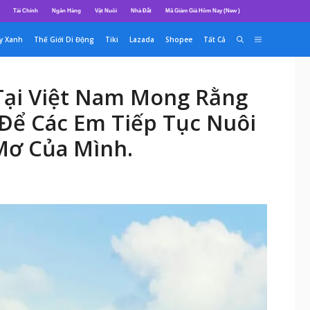
Tài Chính
Ngân Hàng
Vật Nuôi
Nhà Đất
Mã Giảm Giá Hôm Nay (New )
y Xanh
Thế Giới Di Động
Tiki
Lazada
Shopee
Tất Cả
Tại Việt Nam Mong Rằng
Để Các Em Tiếp Tục Nuôi
Mơ Của Mình.