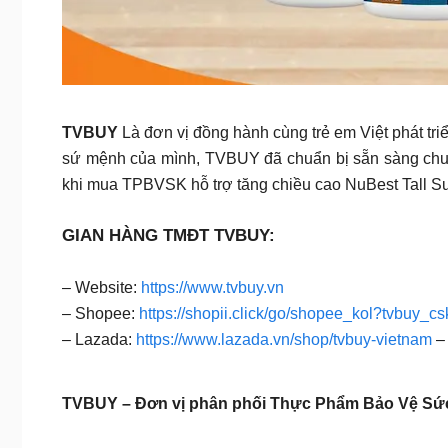
TVBUY
Là đơn vị đồng hành cùng trẻ em Việt phát tr
sứ mệnh của mình, TVBUY đã chuẩn bị sẵn sàng chu
khi mua TPBVSK hỗ trợ tăng chiều cao NuBest Tall 
GIAN HÀNG TMĐT TVBUY:
– Website:
https://www.tvbuy.vn
– Shopee:
https://shopii.click/go/shopee_kol?tvbuy_cs
– Lazada:
https://www.lazada.vn/shop/tvbuy-vietnam
– 
TVBUY – Đơn vị phân phối Thực Phẩm Bảo Vệ Sức