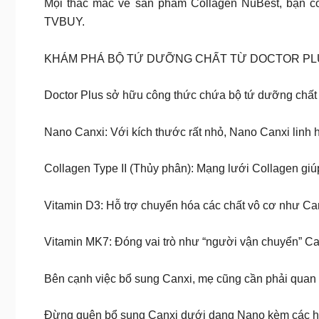
Mọi thắc mắc về sản phẩm Collagen NuBest, bạn có 
TVBUY.
KHÁM PHÁ BỘ TỨ DƯỠNG CHẤT TỪ DOCTOR PL
Doctor Plus sở hữu công thức chứa bộ tứ dưỡng chất 
Nano Canxi: Với kích thước rất nhỏ, Nano Canxi linh 
Collagen Type II (Thủy phân): Mạng lưới Collagen giúp
Vitamin D3: Hỗ trợ chuyển hóa các chất vô cơ như Ca
Vitamin MK7: Đóng vai trò như “người vận chuyển” C
Bên cạnh việc bổ sung Canxi, mẹ cũng cần phải quan t
Đừng quên bổ sung Canxi dưới dạng Nano kèm các hoạ