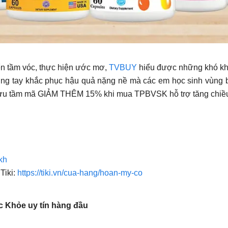
iển tầm vóc, thực hiện ước mơ,
TVBUY
hiểu được những khó khă
ng tay khắc phục hậu quả nặng nề mà các em học sinh vùn
Sưu tầm mã GIẢM THÊM 15% khi mua TPBVSK hỗ trợ tăng chiều
kh
Tiki:
https://tiki.vn/cua-hang/hoan-my-co
 Khỏe uy tín hàng đầu