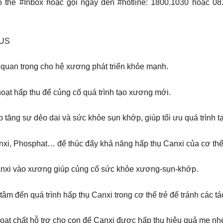
thể #Inbox hoặc gọi ngay đến #hotline: 1800.1030 hoặc 08
US
quan trọng cho hệ xương phát triển khỏe mạnh.
hoạt hấp thu để củng cố quá trình tạo xương mới.
 tăng sự dẻo dai và sức khỏe sụn khớp, giúp tối ưu quá trình t
nxi, Phosphat… để thúc đẩy khả năng hấp thụ Canxi của cơ thể
anxi vào xương giúp củng cố sức khỏe xương-sụn-khớp.
âm đến quá trình hấp thụ Canxi trong cơ thể trẻ để tránh các
t chất hỗ trợ cho con để Canxi được hấp thu hiệu quả mẹ nh