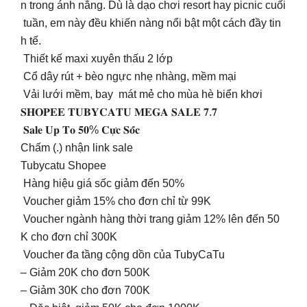
n trong ánh nắng. Dù là dạo chơi resort hay picnic cuối
tuần, em này đều khiến nàng nổi bật một cách đầy tin
h tế.
Thiết kế maxi xuyên thấu 2 lớp
Cổ dây rút + bèo ngực nhẹ nhàng, mềm mại
Vải lưới mềm, bay mát mẻ cho mùa hè biển khơi
𝐒𝐇𝐎𝐏𝐄𝐄 𝐓𝐔𝐁𝐘𝐂𝐀𝐓𝐔 𝐌𝐄𝐆𝐀 𝐒𝐀𝐋𝐄 𝟕.𝟕
𝐒𝐚𝐥𝐞 𝐔𝐩 𝐓𝐨 𝟓𝟎% 𝐂𝐮̛̣𝐜 𝐒𝐨̂́𝐜
Chấm (.) nhận link sale
Tubycatu Shopee
Hàng hiệu giá sốc giảm đến 50%
Voucher giảm 15% cho đơn chỉ từ 99K
Voucher ngành hàng thời trang giảm 12% lên đến 50
K cho đơn chỉ 300K
Voucher đa tầng cộng dồn của TubyCaTu
– Giảm 20K cho đơn 500K
– Giảm 30K cho đơn 700K