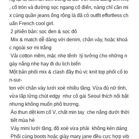
, cổ tròn và đường sọc ngang cổ điển, nàng chỉ cần mi
x cùng quần jeans ống rộng là đã có outfit effortless ch
uẩn French cool girl.
2 phiên bản: sọc đen & sọc đỏ
Mix & match dễ dàng với denim, chân váy, hoặc khoá
c ngoài sơ mi trắng
Vải cotton mềm, mặc nhẹ tênh lý tưởng cho những n
gày nắng nhẹ hay đi du lịch biển
Một bản phối mix & clash đầy thú vị: knit top phối cổ to
n-sur-
ton với chân váy lưới xoè nhiều tầng. Vừa đủ nữ tính,
vừa lấp lửng chút edgy như cô gái Seoul thích nổi bật
nhưng không muốn phô trương.
Áo thun dệt kim cổ V, chất mịn tay che nắng dưới thời
tiết mùa hè
Váy mini lưới tầng, độ xoè vừa phải không kén dáng
Phối cùng boots hoặc giày mary jane đều cực hợp vib