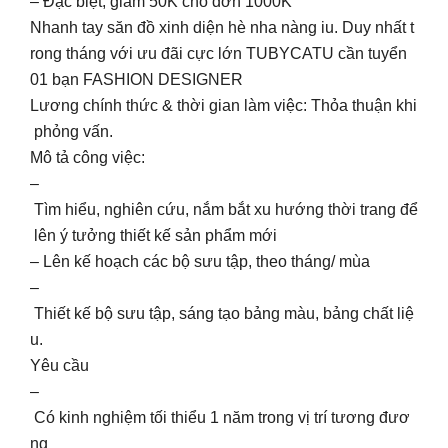
– Đặc biệt, giảm 50K cho đơn 1000K
Nhanh tay săn đồ xinh diện hè nha nàng iu. Duy nhất t
rong tháng với ưu đãi cực lớn TUBYCATU cần tuyển
01 bạn FASHION DESIGNER
Lương chính thức & thời gian làm việc: Thỏa thuận khi
phỏng vấn.
Mô tả công việc:
–
Tìm hiểu, nghiên cứu, nắm bắt xu hướng thời trang để
lên ý tưởng thiết kế sản phẩm mới
– Lên kế hoạch các bộ sưu tập, theo tháng/ mùa
–
Thiết kế bộ sưu tập, sáng tạo bảng màu, bảng chất liệ
u.
Yêu cầu
–
Có kinh nghiệm tối thiểu 1 năm trong vị trí tương đươ
ng