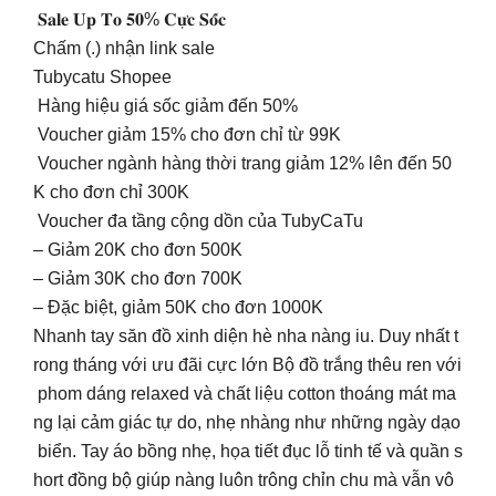
𝐒𝐚𝐥𝐞 𝐔𝐩 𝐓𝐨 𝟓𝟎% 𝐂𝐮̛̣𝐜 𝐒𝐨̂́𝐜
Chấm (.) nhận link sale
Tubycatu Shopee
Hàng hiệu giá sốc giảm đến 50%
Voucher giảm 15% cho đơn chỉ từ 99K
Voucher ngành hàng thời trang giảm 12% lên đến 50
K cho đơn chỉ 300K
Voucher đa tầng cộng dồn của TubyCaTu
– Giảm 20K cho đơn 500K
– Giảm 30K cho đơn 700K
– Đặc biệt, giảm 50K cho đơn 1000K
Nhanh tay săn đồ xinh diện hè nha nàng iu. Duy nhất t
rong tháng với ưu đãi cực lớn Bộ đồ trắng thêu ren với
phom dáng relaxed và chất liệu cotton thoáng mát ma
ng lại cảm giác tự do, nhẹ nhàng như những ngày dạo
biển. Tay áo bồng nhẹ, họa tiết đục lỗ tinh tế và quần s
hort đồng bộ giúp nàng luôn trông chỉn chu mà vẫn vô