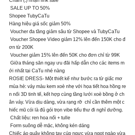
Chấm (.) nhận link sale
SALE UP TO 50%
Shopee TubyCaTu
Hàng hiệu giá sốc giảm 50%
Voucher đa tầng giảm sâu từ Shopee và TubyCaTu
Voucher Shopee Video giảm 12% lên đến 150K cho đ
ơn từ 200K
Voucher giảm 15% lên đến 50K cho đơn chỉ từ 99K
Giữa tháng săn ngay ưu đãi hấp dẫn cho các items m
ới nhất tại CaTu nhé nàng
ROSIE DRESS- Một thiết kế như bước ra từ giấc mơ
mùa hè: váy màu kem xoè nhẹ với họa tiết hoa hồng re
n nổi 3D tinh tế, kết hợp cùng tầng lưới xoè bồng ở ch
ân váy. Vừa dịu dàng, vừa rạng rỡ chỉ cần thêm một c
hiếc mũ cói là đủ gói trọn vibe tiểu thư đi nghỉ dưỡng.
Chất liệu: ren hoa nổi + tulle
Form suông dễ mặc, không kén dáng
Chiếc áo quây không tay cúp ngực vừa ngọt ngào vừa