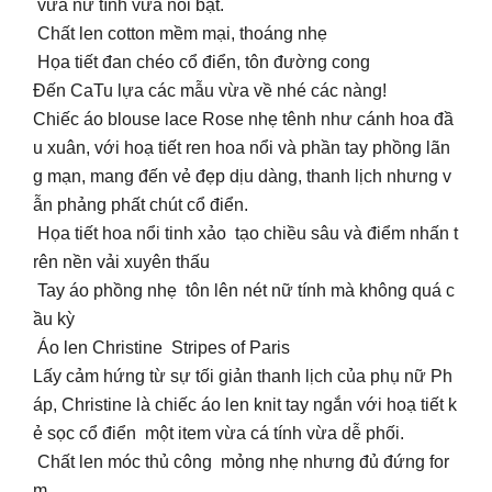
vừa nữ tính vừa nổi bật.
Chất len cotton mềm mại, thoáng nhẹ
Họa tiết đan chéo cổ điển, tôn đường cong
Đến CaTu lựa các mẫu vừa về nhé các nàng!
Chiếc áo blouse lace Rose nhẹ tênh như cánh hoa đầ
u xuân, với hoạ tiết ren hoa nổi và phần tay phồng lãn
g mạn, mang đến vẻ đẹp dịu dàng, thanh lịch nhưng v
ẫn phảng phất chút cổ điển.
Họa tiết hoa nổi tinh xảo tạo chiều sâu và điểm nhấn t
rên nền vải xuyên thấu
️ Tay áo phồng nhẹ tôn lên nét nữ tính mà không quá c
ầu kỳ
Áo len Christine Stripes of Paris
Lấy cảm hứng từ sự tối giản thanh lịch của phụ nữ Ph
áp, Christine là chiếc áo len knit tay ngắn với hoạ tiết k
ẻ sọc cổ điển một item vừa cá tính vừa dễ phối.
Chất len móc thủ công mỏng nhẹ nhưng đủ đứng for
m