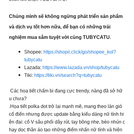
Chúng mình sẽ không ngừng phát triển sản phẩm
và dịch vụ tốt hơn nữa, để bạn có những trải
nghiệm mua sắm tuyệt vời cùng TUBYCATU.
Shopee:
https://shopii.click/go/shopee_kol?
tubycatu
Lazada:
https://www.lazada.vn/shop/tubycatu
Tiki:
https://tiki.vn/search?q=tubycatu
Các hoạ tiết chấm bi đang cực trendy, nàng đã sở hữ
u chưa?
.Họa tiết polka dot trở lại mạnh mẽ, mang theo làn gió
cổ điển nhưng được update bằng kiểu dáng nữ tính hi
ện đại: cổ V sâu phối dây rút, tay bồng nhẹ, bèo nhún c
hạy dọc thân áo tạo những điểm nhấn nữ tính và hiện