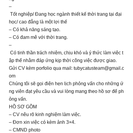
–
Tốt nghiệp/ Đang học ngành thiết kế thời trang tại đại
học/ cao đẳng là một lợi thế
– Có khả năng sáng tạo.
– Có đam mê với thời trang.
–
Có tinh thần trách nhiệm, chịu khó và ý thức làm việc t
ập thể nhằm đáp ứng kịp thời công việc được giao.
Gửi CV kèm porfolio qua mail:
tubycatusteam@gmail.c
om
Chúng tôi sẽ gọi điện hẹn lịch phỏng vấn cho những ứ
ng viên đạt yêu cầu và vui lòng mang theo hồ sơ để ph
ỏng vấn.
HỒ SƠ GỒM
– CV nêu rõ kinh nghiệm làm việc.
– Đơn xin việc có kèm ảnh 3×4.
– CMND photo