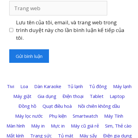
Trang
web
Lưu tên của tôi, email, và trang web trong
trình duyệt này cho lần bình luận kế tiếp của
tôi.
Tivi
Loa
Dàn Karaoke
Tủ lạnh
Tủ đông
Máy lạnh
Máy giặt
Gia dụng
Điện thoại
Tablet
Laptop
Đồng hồ
Quạt điều hoà
Nồi chiên không dầu
Máy lọc nước
Phụ kiện
Smartwatch
Máy Tính
Màn hình
Máy in
Mực in
Máy cũ giá rẻ
Sim, Thẻ cào
Mắt kính
Trang sức
Tủ mát
Máy sấy
Điện gia dụng