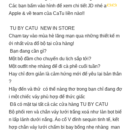
Các bạn bấm vào hình để xem chi tiết JD nhé ạ
Apple & về team của CaTu liền nào!!
TU BY CATU NEW IN STORE
Chạm tay vào mùa hè lãng mạn qua những thiết kế m
ới nhất vừa đổ bộ tại cửa hàng!
Bạn đang cần gì?
Một bộ đầm cho chuyến du lịch sắp tới?
Một outfit nhẹ nhàng để đi cà phê cuối tuần?
Hay chỉ đơn giản là cảm hứng mới để yêu lại bản thân
?
Hãy đến và thử có thể nàng thơ trong bạn chỉ đang đợ
i một chiếc váy phù hợp để thức giấc
Đã có mặt tại tất cả các cửa hàng TU BY CATU
️Bộ phối ren và chân váy lưới trắng xoá như làn bọt biể
n lấp lánh dưới nắng. Áo cổ V đính sequin tinh tế, kết
hợp chân váy lưới chấm bi bay bổng nhẹ nhàng man