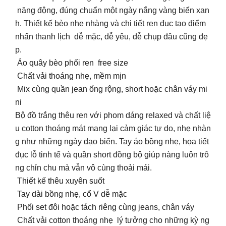
năng động, đúng chuẩn một ngày nắng vàng biển xan
h. Thiết kế bèo nhẹ nhàng và chi tiết ren đục tạo điểm
nhấn thanh lịch dễ mặc, dễ yêu, dễ chụp đâu cũng đẹ
p.
Áo quây bèo phối ren free size
Chất vải thoáng nhẹ, mềm mịn
Mix cùng quần jean ống rộng, short hoặc chân váy mi
ni
Bộ đồ trắng thêu ren với phom dáng relaxed và chất liệ
u cotton thoáng mát mang lại cảm giác tự do, nhẹ nhàn
g như những ngày dạo biển. Tay áo bồng nhẹ, họa tiết
đục lỗ tinh tế và quần short đồng bộ giúp nàng luôn trô
ng chỉn chu mà vẫn vô cùng thoải mái.
Thiết kế thêu xuyên suốt
Tay dài bồng nhẹ, cổ V dễ mặc
Phối set đôi hoặc tách riêng cùng jeans, chân váy
Chất vải cotton thoáng nhẹ lý tưởng cho những kỳ ng