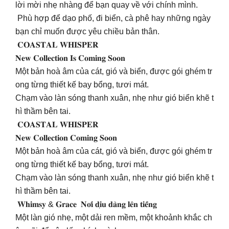
lời mời nhẹ nhàng để bạn quay về với chính mình.
Phù hợp để dạo phố, đi biển, cà phê hay những ngày
bạn chỉ muốn được yêu chiều bản thân.
𝐂𝐎𝐀𝐒𝐓𝐀𝐋 𝐖𝐇𝐈𝐒𝐏𝐄𝐑
𝐍𝐞𝐰 𝐂𝐨𝐥𝐥𝐞𝐜𝐭𝐢𝐨𝐧 𝐈𝐬 𝐂𝐨𝐦𝐢𝐧𝐠 𝐒𝐨𝐨𝐧
Một bản hoà âm của cát, gió và biển, được gói ghém tr
ong từng thiết kế bay bổng, tươi mát.
Chạm vào làn sóng thanh xuân, nhẹ như gió biển khẽ t
hì thầm bên tai.
𝐂𝐎𝐀𝐒𝐓𝐀𝐋 𝐖𝐇𝐈𝐒𝐏𝐄𝐑
𝐍𝐞𝐰 𝐂𝐨𝐥𝐥𝐞𝐜𝐭𝐢𝐨𝐧 𝐂𝐨𝐦𝐢𝐧𝐠 𝐒𝐨𝐨𝐧
Một bản hoà âm của cát, gió và biển, được gói ghém tr
ong từng thiết kế bay bổng, tươi mát.
Chạm vào làn sóng thanh xuân, nhẹ như gió biển khẽ t
hì thầm bên tai.
𝐖𝐡𝐢𝐦𝐬𝐲 & 𝐆𝐫𝐚𝐜𝐞 𝐍𝐨̛𝐢 𝐝𝐢̣𝐮 𝐝𝐚̀𝐧𝐠 𝐥𝐞̂𝐧 𝐭𝐢𝐞̂́𝐧𝐠
Một làn gió nhẹ, một dải ren mềm, một khoảnh khắc ch