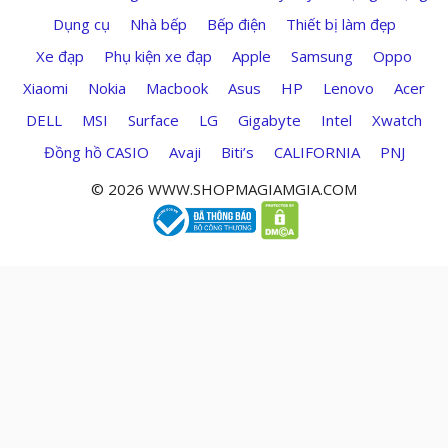
Dụng cụ
Nhà bếp
Bếp điện
Thiết bị làm đẹp
Xe đạp
Phụ kiện xe đạp
Apple
Samsung
Oppo
Xiaomi
Nokia
Macbook
Asus
HP
Lenovo
Acer
DELL
MSI
Surface
LG
Gigabyte
Intel
Xwatch
Đồng hồ CASIO
Avaji
Biti’s
CALIFORNIA
PNJ
© 2026 WWW.SHOPMAGIAMGIA.COM