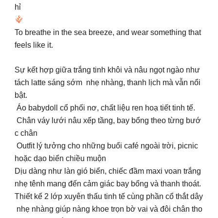
hỉ
To breathe in the sea breeze, and wear something that
feels like it.
Sự kết hợp giữa trắng tinh khôi và nâu ngọt ngào như
tách latte sáng sớm nhẹ nhàng, thanh lịch mà vẫn nổi
bật.
Áo babydoll cổ phối nơ, chất liệu ren hoạ tiết tinh tế.
Chân váy lưới nâu xếp tầng, bay bổng theo từng bướ
c chân
️ Outfit lý tưởng cho những buổi café ngoài trời, picnic
hoặc dạo biển chiều muộn
Dịu dàng như làn gió biển, chiếc đầm maxi voan trắng
nhẹ tênh mang đến cảm giác bay bổng và thanh thoát.
Thiết kế 2 lớp xuyên thấu tinh tế cùng phần cổ thắt dây
nhẹ nhàng giúp nàng khoe trọn bờ vai và đôi chân tho