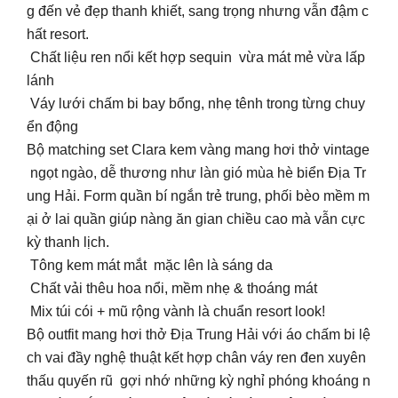
g đến vẻ đẹp thanh khiết, sang trọng nhưng vẫn đậm c
hất resort.
Chất liệu ren nổi kết hợp sequin vừa mát mẻ vừa lấp
lánh
️ Váy lưới chấm bi bay bổng, nhẹ tênh trong từng chuy
ển động
Bộ matching set Clara kem vàng mang hơi thở vintage
ngọt ngào, dễ thương như làn gió mùa hè biển Địa Tr
ung Hải. Form quần bí ngắn trẻ trung, phối bèo mềm m
ại ở lai quần giúp nàng ăn gian chiều cao mà vẫn cực
kỳ thanh lịch.
Tông kem mát mắt mặc lên là sáng da
Chất vải thêu hoa nổi, mềm nhẹ & thoáng mát
Mix túi cói + mũ rộng vành là chuẩn resort look!
Bộ outfit mang hơi thở Địa Trung Hải với áo chấm bi lệ
ch vai đầy nghệ thuật kết hợp chân váy ren đen xuyên
thấu quyến rũ gợi nhớ những kỳ nghỉ phóng khoáng n