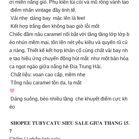
ơi miền nắng gió. Phụ kiện túi cói và mũ rộng vành tạo
điểm nhấn vintage đầy tinh tế.
Vải nhẹ dáng bay mặc lên là feel
Kết hợp trắng đen không bao giờ lỗi mốt
Chiếc đầm nâu caramel nổi bật với tầng tầng lớp lớp b
èo nhún mềm mại, tôn lên nét yêu kiều và quyến rũ củ
a nàng. Thiết kế kết hợp khăn cổ cùng chất vải bay nh
ẹ tạo hiệu ứng chuyển động hút mắt như một bản hòa
ca ngọt ngào giữa nắng hè Địa Trung Hải.
Chất liệu: voan cao cấp, mềm nhẹ
Tông nâu caramel tôn da, lạ mắt
Dáng suông, bèo nhiều tầng che khuyết điểm cực kh
éo
𝐒𝐇𝐎𝐏𝐄𝐄 𝐓𝐔𝐁𝐘𝐂𝐀𝐓𝐔 𝐒𝐈𝐄̂𝐔 𝐒𝐀𝐋𝐄 𝐆𝐈𝐔̛̃𝐀 𝐓𝐇𝐀́𝐍𝐆 𝟏𝟓.
𝟕