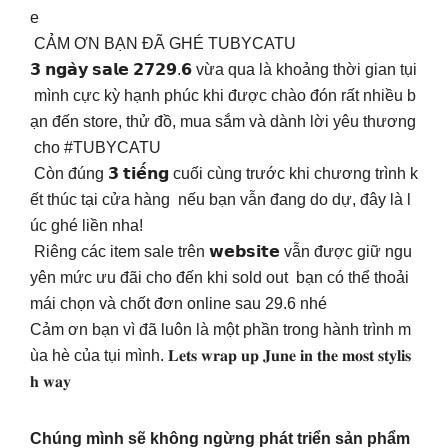
e
CẢM ƠN BẠN ĐÃ GHÉ TUBYCATU
𝟯 𝗻𝗴𝗮̀𝘆 𝘀𝗮𝗹𝗲 𝟮𝟳𝟮𝟵.𝟲 vừa qua là khoảng thời gian tụi
mình cực kỳ hạnh phúc khi được chào đón rất nhiều b
ạn đến store, thử đồ, mua sắm và dành lời yêu thương
cho #TUBYCATU
Còn đúng 𝟯 𝘁𝗶𝗲̂́𝗻𝗴 cuối cùng trước khi chương trình k
ết thúc tại cửa hàng nếu bạn vẫn đang do dự, đây là l
úc ghé liền nha!
Riêng các item sale trên 𝘄𝗲𝗯𝘀𝗶𝘁𝗲 vẫn được giữ ngu
yên mức ưu đãi cho đến khi sold out bạn có thể thoải
mái chọn và chốt đơn online sau 29.6 nhé
Cảm ơn bạn vì đã luôn là một phần trong hành trình m
ùa hè của tụi mình. 𝐋𝐞𝐭𝐬 𝐰𝐫𝐚𝐩 𝐮𝐩 𝐉𝐮𝐧𝐞 𝐢𝐧 𝐭𝐡𝐞 𝐦𝐨𝐬𝐭 𝐬𝐭𝐲𝐥𝐢𝐬
𝐡 𝐰𝐚𝐲
Chúng mình sẽ không ngừng phát triển sản phẩm