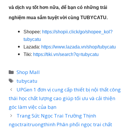
và dịch vụ tốt hơn nữa, để bạn có những trải
nghiệm mua sắm tuyệt vời cùng TUBYCATU.
Shopee:
https://shopii.click/go/shopee_kol?
tubycatu
Lazada:
https://www.lazada.vn/shop/tubycatu
Tiki:
https://tiki.vn/search?q=tubycatu
Danh
Shop Mall
mục
Thẻ
tubycatu
UPGen 1 đơn vị cung cấp thiết bị nội thất công
thái học chất lượng cao giúp tối ưu và cải thiện
góc làm việc của bạn
Trang Sức Ngọc Trai Trường Thịnh
ngoctraitruongthinh Phân phối ngọc trai chất