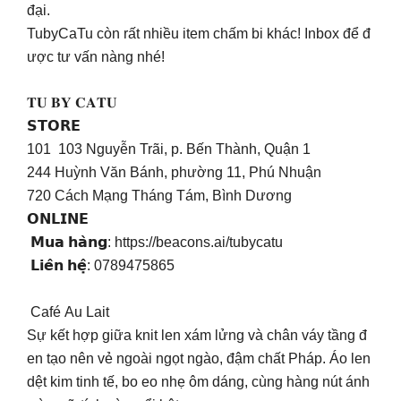
đại.
TubyCaTu còn rất nhiều item chấm bi khác! Inbox để đ
ược tư vấn nàng nhé!
𝐓𝐔 𝐁𝐘 𝐂𝐀𝐓𝐔
𝗦𝗧𝗢𝗥𝗘
️101 103 Nguyễn Trãi, p. Bến Thành, Quận 1
️244 Huỳnh Văn Bánh, phường 11, Phú Nhuận
️720 Cách Mạng Tháng Tám, Bình Dương
𝗢𝗡𝗟𝗜𝗡𝗘
𝗠𝘂𝗮 𝗵𝗮̀𝗻𝗴: https://beacons.ai/tubycatu
𝗟𝗶𝗲̂𝗻 𝗵𝗲̣̂: 0789475865
Café Au Lait
Sự kết hợp giữa knit len xám lửng và chân váy tầng đ
en tạo nên vẻ ngoài ngọt ngào, đậm chất Pháp. Áo len
dệt kim tinh tế, bo eo nhẹ ôm dáng, cùng hàng nút ánh