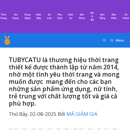
Chuyển
đến
Mẹ
Thời
Gia
Công
Điện
Du
Phụ
Dịch
Sức
Đời
Bảo
Tài
nội
&
Trang
Dụng
Nghệ
Máy
Lịch
Kiện
Vụ
Khỏe
Sống
Hiểm
Chính
Bé
dung
Menu
TUBYCATU là thương hiệu thời trang
thiết kế được thành lập từ năm 2014,
nhờ một tình yêu thời trang và mong
muốn được mang đến cho các bạn
những sản phẩm ứng dụng, nữ tính,
trẻ trung với chất lượng tốt và giá cả
phù hợp.
Thứ Bảy, 02-08-2025
Bởi
MÃ GIẢM GIÁ