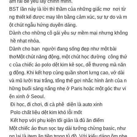
ậm rãi để yêu lấy chính mình.
BST lần này là lời thì thầm của những giấc mơ nơi từ
ng thiết kế được may lên bằng cảm xúc, sự tự do và m
ột chút ngẫu hứng duyên dáng.
Dành cho những cô gái yêu sự mềm mại nhưng không
hề nhạt nhòa.
Dành cho bạn người đang sống đẹp như một bài
thơMột chút năng động, một chút học đường công thứ
c của chiếc áo polo dệt kim kẻ sọc, dễ thương mà năn
g động. Khi kết hợp cùng quần short lưng cao, vớ dài
và mũ lưỡi trai trắng, tổng thể gợi nhắc hình ảnh của n
hững buổi sáng nắng nhẹ ở Paris hoặc một góc thư vi
ện xinh ở Seoul.
Đi học, đi chơi, đi cà phê diện là auto xinh
Polo chất liệu dệt kim khó lỗi mốt
Kết hợp với phụ kiện tối giản là đủ ăn điểm
Một chiếc áo thun sọc tay dài tưởng chừng basic, như
ng lại là item ăn tiền trong tủ đồ. Với kiểu dáng ôm nhẹ