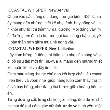
COASTAL WHISPER New Arrival
Chạm vào sắc trắng dịu dàng như gió biển, BST lần n
ày mang đến những thiết kế nhẹ tênh, bay bổng và tin
h khôi như lời thì thầm từ đại dương. Mỗi dáng váy, m
ỗi đường ren đều là lời mời gọi bạn sống chậm lại, yê
u bản thân hơn giữa mùa hè trong vắt.
𝐂𝐎𝐀𝐒𝐓𝐀𝐋 𝐖𝐇𝐈𝐒𝐏𝐄𝐑 𝐍𝐞𝐰 𝐂𝐨𝐥𝐥𝐞𝐜𝐭𝐢𝐨𝐧
Lấy cảm hứng từ tiếng thì thầm dịu nhẹ của sóng và gi
ó, bộ sưu tập mới từ TuByCaTu mang đến những thiết
kế thuần khiết và đầy tinh tế.
Gam màu trắng beige chủ đạo kết hợp chất liệu cotton
, ren thêu và voan nhẹ giúp nàng luôn cảm thấy thư th
ái và bay bổng, như đang thả bước giữa hoàng hôn bi
ển.
Từng đường cắt, từng chi tiết gợn sóng, đều được chă
m chút để gợi cảm giác nữ tính, tự do và bình yên một