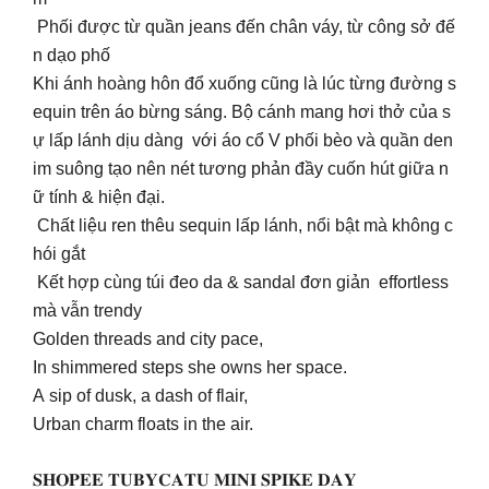
Phối được từ quần jeans đến chân váy, từ công sở đế
n dạo phố
Khi ánh hoàng hôn đổ xuống cũng là lúc từng đường s
equin trên áo bừng sáng. Bộ cánh mang hơi thở của s
ự lấp lánh dịu dàng với áo cổ V phối bèo và quần den
im suông tạo nên nét tương phản đầy cuốn hút giữa n
ữ tính & hiện đại.
Chất liệu ren thêu sequin lấp lánh, nổi bật mà không c
hói gắt
Kết hợp cùng túi đeo da & sandal đơn giản effortless
mà vẫn trendy
Golden threads and city pace,
In shimmered steps she owns her space.
A sip of dusk, a dash of flair,
Urban charm floats in the air.
𝐒𝐇𝐎𝐏𝐄𝐄 𝐓𝐔𝐁𝐘𝐂𝐀𝐓𝐔 𝐌𝐈𝐍𝐈 𝐒𝐏𝐈𝐊𝐄 𝐃𝐀𝐘