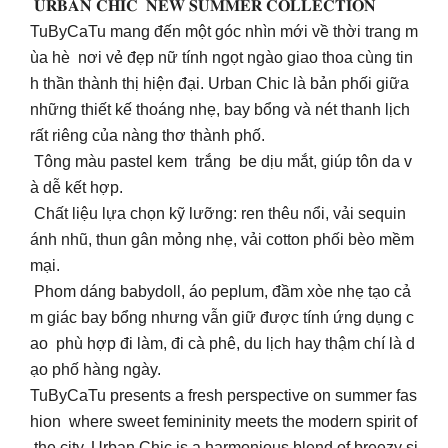
𝐔𝐑𝐁𝐀𝐍 𝐂𝐇𝐈𝐂 𝐍𝐄𝐖 𝐒𝐔𝐌𝐌𝐄𝐑 𝐂𝐎𝐋𝐋𝐄𝐂𝐓𝐈𝐎𝐍
TuByCaTu mang đến một góc nhìn mới về thời trang m
ùa hè nơi vẻ đẹp nữ tính ngọt ngào giao thoa cùng tin
h thần thành thị hiện đại. Urban Chic là bản phối giữa
những thiết kế thoáng nhẹ, bay bổng và nét thanh lịch
rất riêng của nàng thơ thành phố.
Tông màu pastel kem trắng be dịu mắt, giúp tôn da v
à dễ kết hợp.
Chất liệu lựa chọn kỹ lưỡng: ren thêu nổi, vải sequin
ánh nhũ, thun gân mỏng nhẹ, vải cotton phối bèo mềm
mại.
Phom dáng babydoll, áo peplum, đầm xòe nhẹ tạo cả
m giác bay bổng nhưng vẫn giữ được tính ứng dụng c
ao phù hợp đi làm, đi cà phê, du lịch hay thậm chí là d
ạo phố hàng ngày.
TuByCaTu presents a fresh perspective on summer fas
hion where sweet femininity meets the modern spirit of
the city. Urban Chic is a harmonious blend of breezy si