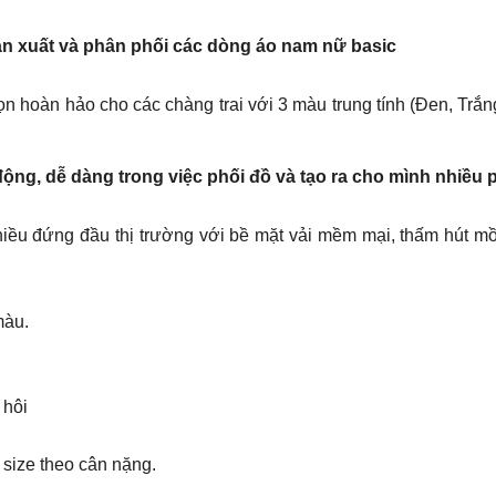
ản xuất và phân phối các dòng áo nam nữ basic
ọn hoàn hảo cho các chàng trai với 3 màu trung tính (Đen, Trắ
động, dễ dàng trong việc phối đồ và tạo ra cho mình nhiều
hiều đứng đầu thị trường với bề mặt vải mềm mại, thấm hút mồ
màu.
 hôi
ize theo cân nặng.