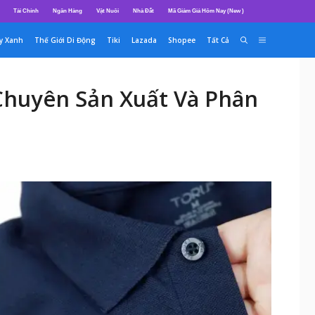
Tài Chính
Ngân Hàng
Vật Nuôi
Nhà Đất
Mã Giảm Giá Hôm Nay (New )
y Xanh
Thế Giới Di Động
Tiki
Lazada
Shopee
Tất Cả
Chuyên Sản Xuất Và Phân