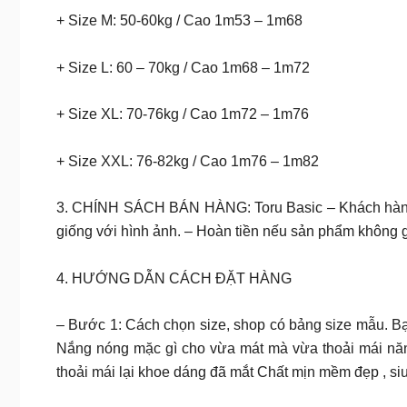
+ Size M: 50-60kg / Cao 1m53 – 1m68
+ Size L: 60 – 70kg / Cao 1m68 – 1m72
+ Size XL: 70-76kg / Cao 1m72 – 1m76
+ Size XXL: 76-82kg / Cao 1m76 – 1m82
3. CHÍNH SÁCH BÁN HÀNG: Toru Basic – Khách hàng n
giống với hình ảnh. – Hoàn tiền nếu sản phẩm không g
4. HƯỚNG DẪN CÁCH ĐẶT HÀNG
– Bước 1: Cách chọn size, shop có bảng size mẫu. 
Nắng nóng mặc gì cho vừa mát mà vừa thoải mái năng
thoải mái lại khoe dáng đã mắt Chất mịn mềm đẹp , siu 