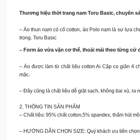
Thương hiệu thời trang nam Toru Basic, chuyên s
– Áo thun nam có cổ cotton, áo Polo nam là sự lựa ch
trọng. Toru Basic
– Form áo vừa vặn cơ thể, thoải mái theo từng cử 
– Áo được làm từ chất liệu cotton Ai Cập co giãn 4 c
mặc.
– Đây cũng là chất liệu dễ giặt sạch, không bai xù, ra 
2. THÔNG TIN SẢN PHẨM
– Chất liệu: 95% chất cotton,5% spandex, thấm hút mồ
– HƯỚNG DẪN CHỌN SIZE: Quý khách ưu tiên chọn s