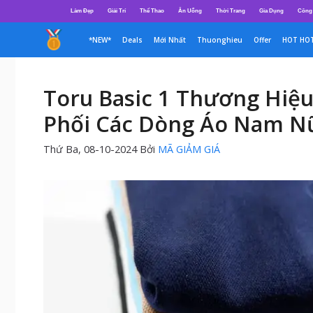
Chuyển
Làm Đẹp
Giải Trí
Thể Thao
Ăn Uống
Thời Trang
Gia Dụng
Công
đến
nội
*NEW*
Deals
Mới Nhất
Thuonghieu
Offer
HOT HO
dung
Toru Basic 1 Thương Hiệu
Phối Các Dòng Áo Nam Nữ
Thứ Ba, 08-10-2024
Bởi
MÃ GIẢM GIÁ