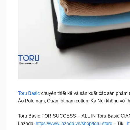
Toru Basic
chuyên thiết kế và sản xuất các sản phẩm th
Áo Polo nam, Quần lót nam cotton, Ka Nói không với h
Toru Basic FOR SUCCESS – ALL IN Toru Basic GI
Lazada:
https://www.lazada.vn/shop/toru-store
– Tiki:
h