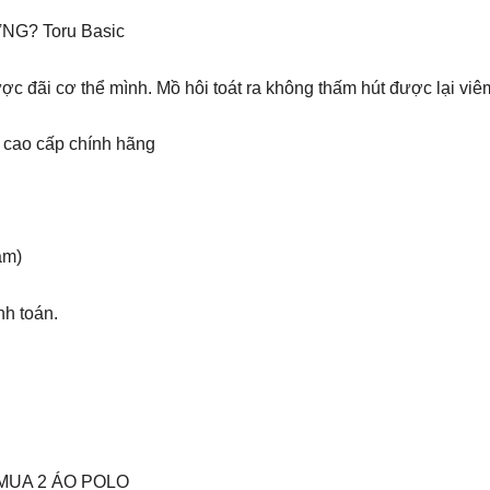
G? Toru Basic
 đãi cơ thể mình. Mồ hôi toát ra không thấm hút được lại viê
 cao cấp chính hãng
ám)
nh toán.
MUA 2 ÁO POLO