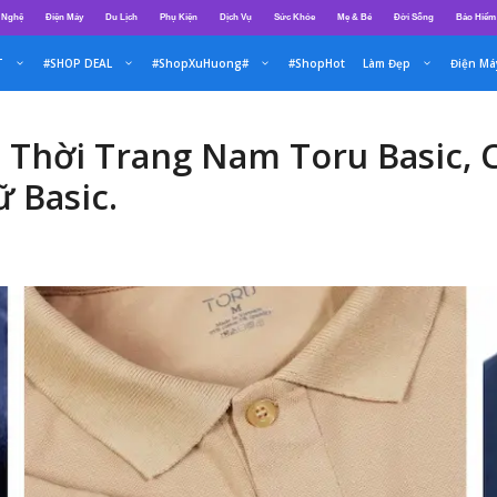
 Nghệ
Điện Máy
Du Lịch
Phụ Kiện
Dịch Vụ
Sức Khỏe
Mẹ & Bé
Đời Sống
Bảo Hiểm
T
#SHOP DEAL
#ShopXuHuong#
#ShopHot
Làm Đẹp
Điện Má
 Thời Trang Nam Toru Basic, 
 Basic.