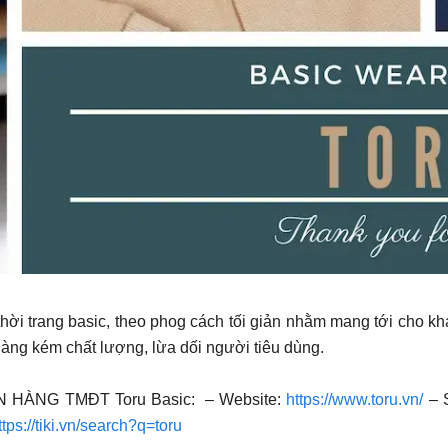
ời trang basic, theo phog cách tối giản nhằm mang tới cho khác
àng kém chất lượng, lừa dối người tiêu dùng.
AN HÀNG TMĐT Toru Basic: – Website:
https://www.toru.vn/
– 
ttps://tiki.vn/search?q=toru