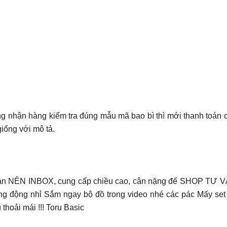
hận hàng kiểm tra đúng mẫu mã bao bì thì mới thanh toán 
iống với mô tả.
Bạn NÊN INBOX, cung cấp chiều cao, cân nặng để SHOP TƯ VẤN 
 động nhỉ Sắm ngay bộ đồ trong video nhé các pác Mấy set n
thoải mái !!! Toru Basic