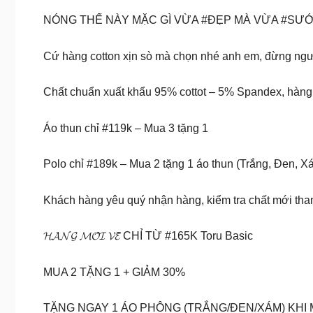
NÓNG THẾ NÀY MẶC GÌ VỪA #ĐẸP MÀ VỪA #SƯỚN
Cứ hàng cotton xịn sò mà chọn nhé anh em, đừng ngược
Chất chuẩn xuất khẩu 95% cottot – 5% Spandex, hàng
Áo thun chỉ #119k – Mua 3 tặng 1
Polo chỉ #189k – Mua 2 tặng 1 áo thun (Trắng, Đen, X
Khách hàng yêu quý nhận hàng, kiểm tra chất mới tha
𝓗𝓐̀𝓝𝓖 𝓜𝓞̛́𝓘 𝓥𝓔̂̀ CHỈ TỪ #165K Toru Basic
MUA 2 TẶNG 1 + GIẢM 30%
TẶNG NGAY 1 ÁO PHÔNG (TRẮNG/ĐEN/XÁM) KHI 