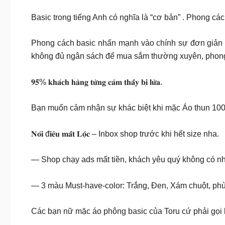
Basic trong tiếng Anh có nghĩa là “cơ bản” . Phong cá
Phong cách basic nhấn mạnh vào chính sự đơn giản để
không đủ ngân sách để mua sắm thường xuyên, phong 
𝟗𝟓% 𝐤𝐡𝐚́𝐜𝐡 𝐡𝐚̀𝐧𝐠 𝐭𝐮̛̀𝐧𝐠 𝐜𝐚̉𝐦 𝐭𝐡𝐚̂́𝐲 𝐛𝐢̣ 𝐥𝐮̛̀𝐚.
Bạn muốn cảm nhận sự khác biệt khi mặc Áo thun 100%
𝐍𝐨́𝐢 đ𝐢𝐞̂𝐮 𝐦𝐚̂́𝐭 𝐋𝐨̣̂𝐜 – Inbox shop trước khi hết size nha.
— Shop chạy ads mất tiền, khách yêu quý không có nhu
— 3 màu Must-have-color: Trắng, Đen, Xám chuột, phù
Các bạn nữ mặc áo phông basic của Toru cứ phải gọi l