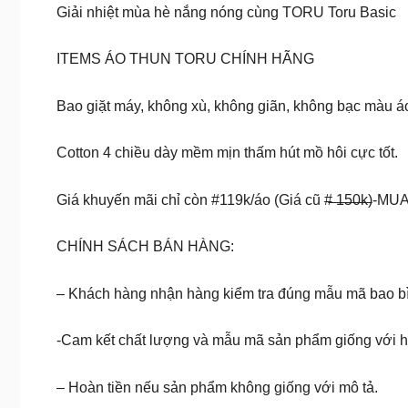
Giải nhiệt mùa hè nắng nóng cùng TORU Toru Basic
ITEMS ÁO THUN TORU CHÍNH HÃNG
Bao giặt máy, không xù, không giãn, không bạc màu á
Cotton 4 chiều dày mềm mịn thấm hút mồ hôi cực tốt.
Giá khuyến mãi chỉ còn #119k/áo (Giá cũ #̶ ̶1̶5̶0̶k̶)-M
CHÍNH SÁCH BÁN HÀNG:
– Khách hàng nhận hàng kiểm tra đúng mẫu mã bao bì 
-Cam kết chất lượng và mẫu mã sản phẩm giống với h
– Hoàn tiền nếu sản phẩm không giống với mô tả.