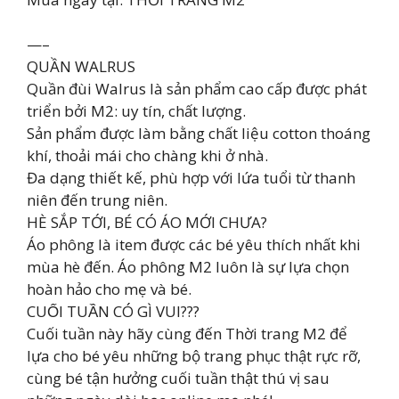
—–
QUẦN WALRUS
Quần đùi Walrus là sản phẩm cao cấp được phát
triển bởi M2: uy tín, chất lượng.
Sản phẩm được làm bằng chất liệu cotton thoáng
khí, thoải mái cho chàng khi ở nhà.
Đa dạng thiết kế, phù hợp với lứa tuổi từ thanh
niên đến trung niên.
HÈ SẮP TỚI, BÉ CÓ ÁO MỚI CHƯA?
Áo phông là item được các bé yêu thích nhất khi
mùa hè đến. Áo phông M2 luôn là sự lựa chọn
hoàn hảo cho mẹ và bé.
️CUỐI TUẦN CÓ GÌ VUI??? ️
Cuối tuần này hãy cùng đến Thời trang M2 để
lựa cho bé yêu những bộ trang phục thật rực rỡ,
cùng bé tận hưởng cuối tuần thật thú vị sau