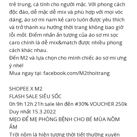
trẻ trung, cá tính cho người mặc. Với phong cách
độc đáo, dễ mặc dễ mix và phù hợp với mọi vóc
dáng, áo sơ mi nam kẻ caro luôn được yêu thích
và trở thành xu hướng thời trang không bao giờ
lỗi mốt. Điểm nhấn ấn tượng của áo sơ mi sọc
caro chính là dễ mix&match được nhiều phong
cách khác nhau.
Đến M2 và lựa chọn cho mình chiếc áo sơ mi ưng
ý nhé!
Mua ngay tại: facebook.com/M2thoitrang
SHOPEE X M2
FLASH SALE SIÊU SỐC
0h 9h 12h 21h sale lên đến #30% VOUCHER 250k
Duy nhất 15.3.2022
MẸO ĐỂ MẸ PHÒNG BỆNH CHO BÉ MÙA NỒM
ẨM
Trời nồm là hiện tượng thời tiết thường xuyên