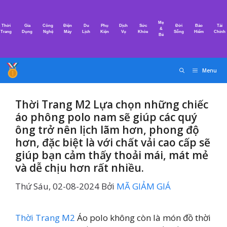
Chuyển
đến
Mẹ
Thời
Gia
Công
Điện
Du
Phụ
Dịch
Sức
Đời
Bảo
Tài
nội
&
Trang
Dụng
Nghệ
Máy
Lịch
Kiện
Vụ
Khỏe
Sống
Hiểm
Chính
Bé
dung
Menu
Thời Trang M2 Lựa chọn những chiếc
áo phông polo nam sẽ giúp các quý
ông trở nên lịch lãm hơn, phong độ
hơn, đặc biệt là với chất vải cao cấp sẽ
giúp bạn cảm thấy thoải mái, mát mẻ
và dễ chịu hơn rất nhiều.
Thứ Sáu, 02-08-2024
Bởi
MÃ GIẢM GIÁ
Thời Trang M2
Áo polo không còn là món đồ thời