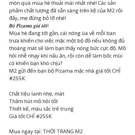
món quà mùa hè thoải mái nhất nhé! Các sản
phẩm chất lượng đã sẵn sàng trên kệ của M2 rồi
đấy, mẹ đừng bỏ lỡ nhé!
𝑩𝒐̣̂ 𝑷𝒊𝒛𝒂𝒎𝒂 𝒈𝒊𝒂́ 𝒕𝒐̂́𝒕!
Mùa hè đang tới gần, cái nóng ùa về mỗi ban
trưa khiến cho việc mặc một bộ đồ nếu không đủ
thoáng mát sẽ làm bạn thấy nóng bức cực độ. Mồ
hôi nhễ nhạy khi nấu ăn, rồi còn dễ làm bốc mùi
có khiến bạn khó chịu?
M2 gửi đến bạn bộ Pizama mặc nhà giá tốt CHỈ
#255K
Chất liệu lanh nhẹ, mát
Thấm hút mồ hôi tốt
Thiết kế, màu sắc trẻ trung
Giá tốt CHỈ #255K
Mua ngay tại: THỜI TRANG M2