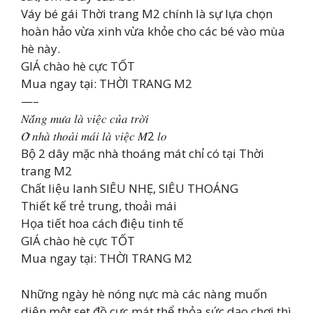
Váy bé gái Thời trang M2 chính là sự lựa chọn
hoàn hảo vừa xinh vừa khỏe cho các bé vào mùa
hè này.
GIÁ chào hè cực TỐT
Mua ngay tại: THỜI TRANG M2
—–
𝑁𝑎̆́𝑛𝑔 𝑚𝑢̛𝑎 𝑙𝑎̀ 𝑣𝑖𝑒̣̂𝑐 𝑐𝑢̉𝑎 𝑡𝑟𝑜̛̀𝑖
𝑂̛̉ 𝑛ℎ𝑎̀ 𝑡ℎ𝑜𝑎̉𝑖 𝑚𝑎́𝑖 𝑙𝑎̀ 𝑣𝑖𝑒̣̂𝑐 𝑀2 𝑙𝑜
Bộ 2 dây mặc nhà thoáng mát chỉ có tại Thời
trang M2
Chất liệu lanh SIÊU NHẸ, SIÊU THOÁNG
Thiết kế trẻ trung, thoải mái
Họa tiết hoa cách điệu tinh tế
GIÁ chào hè cực TỐT
Mua ngay tại: THỜI TRANG M2
Những ngày hè nóng nực mà các nàng muốn
diện một set đồ cực mát thể thỏa sức dạo chơi thì