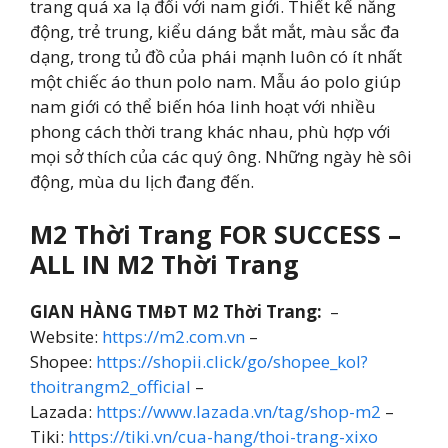
trang quá xa lạ đối với nam giới. Thiết kế năng
động, trẻ trung, kiểu dáng bắt mắt, màu sắc đa
dạng, trong tủ đồ của phái mạnh luôn có ít nhất
một chiếc áo thun polo nam. Mẫu áo polo giúp
nam giới có thể biến hóa linh hoạt với nhiều
phong cách thời trang khác nhau, phù hợp với
mọi sở thích của các quý ông. Những ngày hè sôi
động, mùa du lịch đang đến.
M2 Thời Trang FOR SUCCESS –
ALL IN M2 Thời Trang
GIAN HÀNG TMĐT M2 Thời Trang:
–
Website:
https://m2.com.vn
–
Shopee:
https://shopii.click/go/shopee_kol?
thoitrangm2_official
–
Lazada:
https://www.lazada.vn/tag/shop-m2
–
Tiki:
https://tiki.vn/cua-hang/thoi-trang-xixo