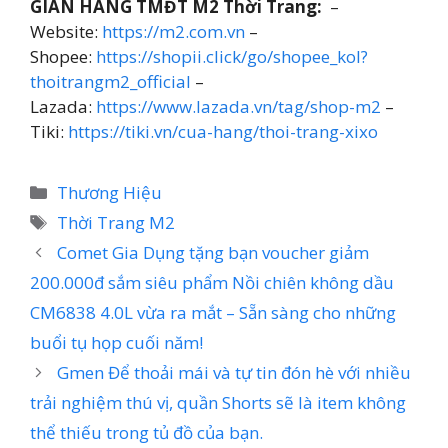
GIAN HÀNG TMĐT M2 Thời Trang:
–
Website:
https://m2.com.vn
–
Shopee:
https://shopii.click/go/shopee_kol?
thoitrangm2_official
–
Lazada:
https://www.lazada.vn/tag/shop-m2
–
Tiki:
https://tiki.vn/cua-hang/thoi-trang-xixo
Danh
Thương Hiệu
mục
Thẻ
Thời Trang M2
Comet Gia Dụng tặng bạn voucher giảm
200.000đ sắm siêu phẩm Nồi chiên không dầu
CM6838 4.0L vừa ra mắt – Sẵn sàng cho những
buổi tụ họp cuối năm!
Gmen Để thoải mái và tự tin đón hè với nhiều
trải nghiệm thú vị, quần Shorts sẽ là item không
thể thiếu trong tủ đồ của bạn.