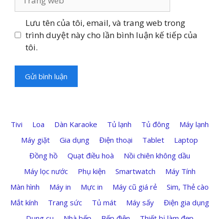
web
Lưu tên của tôi, email, và trang web trong
trình duyệt này cho lần bình luận kế tiếp của
tôi.
Tivi
Loa
Dàn Karaoke
Tủ lạnh
Tủ đông
Máy lạnh
Máy giặt
Gia dụng
Điện thoại
Tablet
Laptop
Đồng hồ
Quạt điều hoà
Nồi chiên không dầu
Máy lọc nước
Phụ kiện
Smartwatch
Máy Tính
Màn hình
Máy in
Mực in
Máy cũ giá rẻ
Sim, Thẻ cào
Mắt kính
Trang sức
Tủ mát
Máy sấy
Điện gia dụng
Dụng cụ
Nhà bếp
Bếp điện
Thiết bị làm đẹp