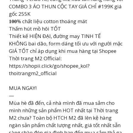
COMBO 3 ÁO THUN CỘC TAY GIÁ CHỈ #199K giá
gốc 255K
𝟏𝟎𝟎% chất liệu cotton thoáng mát
Thấm hút mồ hôi TỐT
Thiết kế HIỆN ĐẠI, đường may TINH TẾ
KHÔNG bai dão, form dáng tối ưu với người mặc
GIÁ TỐT chỉ áp dụng khi mua hàng tại Shopee
Thời trang M2 Official:
https://shopii.click/go/shopee_kol?
thoitrangm2_official
MUA NGAY!
—
Mùa hè đã đến, cả nhà mình đã mua sắm cho
mình những sản phẩm HOT nhất tại Thời trang
M2 chưa? Toàn bộ HTCH M2 đã lên kệ hàng
ngàn sản phẩm chất lượng nhất, giá tốt nhất sẵn
sàng chào đón gia đình bạn đến mua sắm thả ga