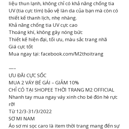
liệu thun lạnh, không chỉ có khả năng chống tia
UV (tia cực tím) bảo vệ làn da của bạn mà còn có
thiết kế thanh lịch, nhẹ nhàng.
Khả năng chống tia UV cực cao
Thoáng khí, không gây nóng bức
Thiết kế hiện đại, tối ưu, màu sắc trang nhã
Giá cực tốt
Mua ngay tại: facebook.com/M2thoitrang
—–
ƯU ĐÃI CỰC SỐC
MUA 2 VÁY BÉ GÁI – GIẢM 10%
CHỈ CÓ TẠI SHOPEE THỜI TRANG M2 OFFICIAL
Nhanh tay mua ngay váy xinh cho bé đón hè rực
rỡ!
Từ 12/3-31/3/2022
SƠ MI NAM
Áo sơ mi sọc caro là item thời trang mang đến sự