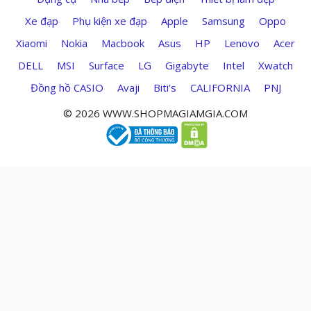
Xe đạp
Phụ kiện xe đạp
Apple
Samsung
Oppo
Xiaomi
Nokia
Macbook
Asus
HP
Lenovo
Acer
DELL
MSI
Surface
LG
Gigabyte
Intel
Xwatch
Đồng hồ CASIO
Avaji
Biti’s
CALIFORNIA
PNJ
© 2026 WWW.SHOPMAGIAMGIA.COM