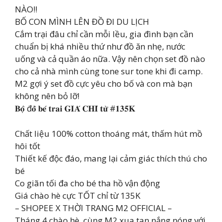
NÀO!!
BỐ CON MÌNH LÊN ĐỒ ĐI DU LỊCH
Cắm trại đâu chỉ cần mỗi lều, gia đình bạn cần
chuẩn bị khá nhiều thứ như đồ ăn nhẹ, nước
uống và cả quần áo nữa. Vậy nên chọn set đồ nào
cho cả nhà mình cùng tone sur tone khi đi camp.
M2 gợi ý set đồ cực yêu cho bố và con mà bạn
không nên bỏ lỡ!
𝐁𝐨̣̂ đ𝐨̂̀ 𝐛𝐞́ 𝐭𝐫𝐚𝐢 𝐆𝐈𝐀́ 𝐂𝐇𝐈̉ 𝐭𝐮̛̀ #𝟏𝟑𝟓𝐊
Chất liệu 100% cotton thoáng mát, thấm hút mồ
hôi tốt
Thiết kế độc đáo, mang lại cảm giác thích thú cho
bé
Co giãn tối đa cho bé tha hồ vận động
Giá chào hè cực TỐT chỉ từ 135K
– SHOPEE X THỜI TRANG M2 OFFICIAL –
Tháng 4 chào hè, cùng M2 xua tan nắng nóng với