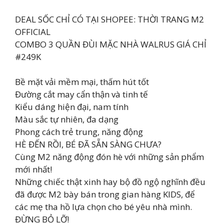
DEAL SỐC CHỈ CÓ TẠI SHOPEE: THỜI TRANG M2
OFFICIAL
COMBO 3 QUẦN ĐÙI MẶC NHÀ WALRUS GIÁ CHỈ
#249K
Bề mặt vải mềm mại, thấm hút tốt
Đường cắt may cẩn thận và tinh tế
Kiểu dáng hiện đại, nam tính
Màu sắc tự nhiên, đa dạng
Phong cách trẻ trung, năng động
HÈ ĐẾN RỒI, BÉ ĐÃ SẴN SÀNG CHƯA?
Cùng M2 năng động đón hè với những sản phẩm
mới nhất!
Những chiếc thật xinh hay bộ đồ ngộ nghĩnh đều
đã được M2 bày bán trong gian hàng KIDS, để
các mẹ tha hồ lựa chọn cho bé yêu nhà mình.
ĐỪNG BỎ LỠ!