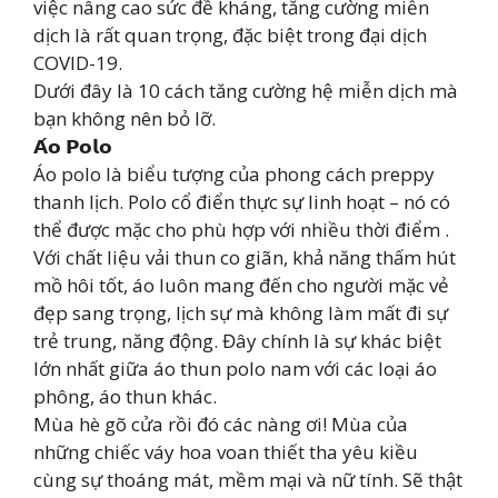
việc nâng cao sức đề kháng, tăng cường miễn
dịch là rất quan trọng, đặc biệt trong đại dịch
COVID-19.
Dưới đây là 10 cách tăng cường hệ miễn dịch mà
bạn không nên bỏ lỡ.
𝗔́𝗼 𝗣𝗼𝗹𝗼
Áo polo là biểu tượng của phong cách preppy
thanh lịch. Polo cổ điển thực sự linh hoạt – nó có
thể được mặc cho phù hợp với nhiều thời điểm .
Với chất liệu vải thun co giãn, khả năng thấm hút
mồ hôi tốt, áo luôn mang đến cho người mặc vẻ
đẹp sang trọng, lịch sự mà không làm mất đi sự
trẻ trung, năng động. Đây chính là sự khác biệt
lớn nhất giữa áo thun polo nam với các loại áo
phông, áo thun khác.
Mùa hè gõ cửa rồi đó các nàng ơi! Mùa của
những chiếc váy hoa voan thiết tha yêu kiều
cùng sự thoáng mát, mềm mại và nữ tính. Sẽ thật