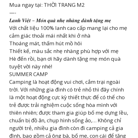
Mua ngay tại: THỜI TRANG M2
—-
𝑳𝒂𝒏𝒉 𝑽𝒊𝒆̣̂𝒕 – 𝑴𝒐́𝒏 𝒒𝒖𝒂̀ 𝒏𝒉𝒆̣ 𝒏𝒉𝒂̀𝒏𝒈 𝒅𝒂̀𝒏𝒉 𝒕𝒂̣̆𝒏𝒈 𝒎𝒆̣
Với chất liệu 100% lanh cao cấp mang lại cho mẹ
cảm giác thoải mái nhất khi ở nhà
Thoáng mát, thấm hút mồ hôi
Thiết kế, màu sắc nhẹ nhàng phù hợp với mẹ
Hè đến rồi, bạn ơi hãy dành tặng mẹ món quà
tuyệt vời này nhé!
SUMMER CAMP
Camping là hoạt động vui chơi, cắm trại ngoài
trời. Với những gia đình có trẻ nhỏ thì đây chính
là một hoạt động cực kỳ thiết thực để có thể cho
trẻ được trải nghiệm cuộc sống hòa mình với
thiên nhiên; được tham gia giúp bố mẹ dựng lều,
chuẩn bị đồ ăn, chụp hình sống ảo,… Không chỉ
người trẻ, nhiều gia đình còn đi camping cả gia
đình, bao gồm cả ông bà, bố mẹ, con cái để tăng