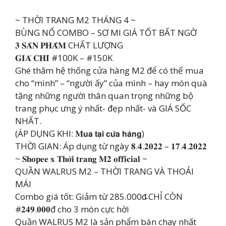
~ THỜI TRANG M2 THÁNG 4 ~
BÙNG NỔ COMBO – SƠ MI GIÁ TỐT BẤT NGỜ
𝟑 𝐒𝐀̉𝐍 𝐏𝐇𝐀̂̉𝐌 CHẤT LƯỢNG
𝐆𝐈𝐀́ 𝐂𝐇𝐈̉ #100K – #150K
Ghé thăm hệ thống cửa hàng M2 để có thể mua
cho “mình” – “người ấy” của mình – hay món quà
tặng những người thân quan trọng những bộ
trang phục ưng ý nhất- đẹp nhất- và GIÁ SỐC
NHẤT.
(ÁP DỤNG KHI: 𝐌𝘂𝗮 𝘁𝗮̣𝗶 𝗰𝘂̛̉𝗮 𝗵𝗮̀𝗻𝗴)
THỜI GIAN: Áp dụng từ ngày 𝟖.𝟒.𝟐𝟎𝟐𝟐 – 𝟏𝟕.𝟒.𝟐𝟎𝟐𝟐
~ 𝐒𝐡𝐨𝐩𝐞𝐞 𝐱 𝐓𝐡𝐨̛̀𝐢 𝐭𝐫𝐚𝐧𝐠 𝐌𝟐 𝐨𝐟𝐟𝐢𝐜𝐢𝐚𝐥 ~
QUẦN WALRUS M2 – THỜI TRANG VÀ THOẢI
MÁI
Combo giá tốt: Giảm từ 285.000đ̵ CHỈ CÒN
#𝟐𝟒𝟗.𝟎𝟎𝟎đ cho 3 món cực hời
Quần WALRUS M2 là sản phẩm bán chạy nhất