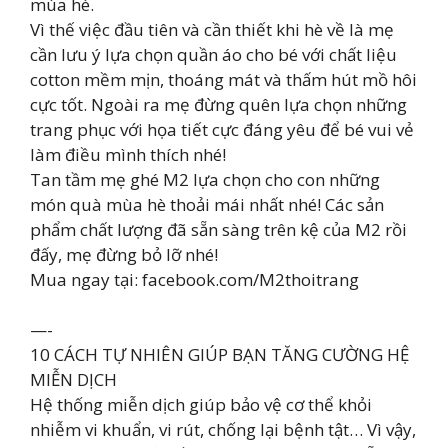
mùa hè.
Vì thế việc đầu tiên và cần thiết khi hè về là mẹ
cần lưu ý lựa chọn quần áo cho bé với chất liệu
cotton mềm mịn, thoáng mát và thấm hút mồ hôi
cực tốt. Ngoài ra mẹ đừng quên lựa chọn những
trang phục với họa tiết cực đáng yêu để bé vui vẻ
làm điều mình thích nhé!
Tan tầm mẹ ghé M2 lựa chọn cho con những
món quà mùa hè thoải mái nhất nhé! Các sản
phẩm chất lượng đã sẵn sàng trên kệ của M2 rồi
đấy, mẹ đừng bỏ lỡ nhé!
Mua ngay tại: facebook.com/M2thoitrang
—-
10 CÁCH TỰ NHIÊN GIÚP BẠN TĂNG CƯỜNG HỆ
MIỄN DỊCH
Hệ thống miễn dịch giúp bảo vệ cơ thể khỏi
nhiễm vi khuẩn, vi rút, chống lại bệnh tật… Vì vậy,