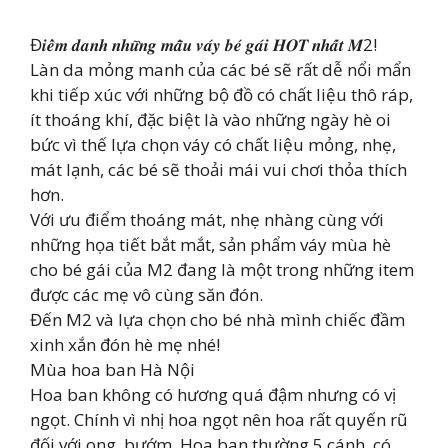
Đ𝒊𝒆̂̉𝒎 𝒅𝒂𝒏𝒉 𝒏𝒉𝒖̛̃𝒏𝒈 𝒎𝒂̂̃𝒖 𝒗𝒂́𝒚 𝒃𝒆́ 𝒈𝒂́𝒊 𝑯𝑶𝑻 𝒏𝒉𝒂̂́𝒕 𝑴2!
Làn da mỏng manh của các bé sẽ rất dễ nổi mẩn
khi tiếp xúc với những bộ đồ có chất liệu thô ráp,
ít thoáng khí, đặc biệt là vào những ngày hè oi
bức vì thế lựa chọn váy có chất liệu mỏng, nhẹ,
mát lạnh, các bé sẽ thoải mái vui chơi thỏa thích
hơn.
Với ưu điểm thoáng mát, nhẹ nhàng cùng với
những họa tiết bắt mắt, sản phẩm váy mùa hè
cho bé gái của M2 đang là một trong những item
được các mẹ vô cùng săn đón.
Đến M2 và lựa chọn cho bé nhà mình chiếc đầm
xinh xắn đón hè mẹ nhé!
Mùa hoa ban Hà Nội
Hoa ban không có hương quá đậm nhưng có vị
ngọt. Chính vì nhị hoa ngọt nên hoa rất quyến rũ
đối với ong, bướm. Hoa ban thường 5 cánh, có