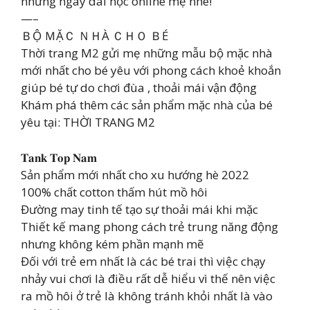
những ngày dài học online mẹ nhé!
—–
ＢỘ ＭẶＣ ＮＨÀ ＣＨＯ ＢÉ
Thời trang M2 gửi mẹ những mẫu bộ mặc nhà
mới nhất cho bé yêu với phong cách khoẻ khoắn
giúp bé tự do chơi đùa , thoải mái vận động
Khám phá thêm các sản phẩm mặc nhà của bé
yêu tại: THỜI TRANG M2
𝐓𝐚𝐧𝐤 𝐓𝐨𝐩 𝐍𝐚𝐦
Sản phẩm mới nhất cho xu hướng hè 2022
100% chất cotton thấm hút mồ hôi
Đường may tinh tế tạo sự thoải mái khi mặc
Thiết kế mang phong cách trẻ trung năng động
nhưng không kém phần mạnh mẽ
Đối với trẻ em nhất là các bé trai thì việc chạy
nhảy vui chơi là điều rất dễ hiểu vì thế nên việc
ra mồ hôi ở trẻ là không tránh khỏi nhất là vào