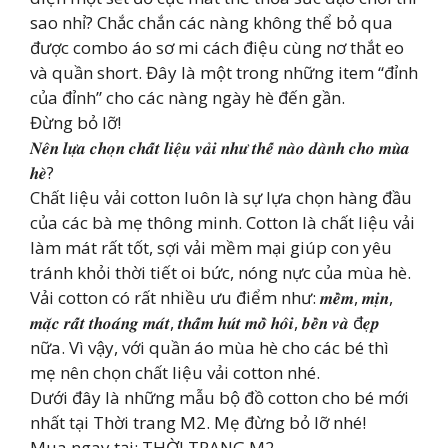
sao nhỉ? Chắc chắn các nàng không thể bỏ qua
được combo áo sơ mi cách điệu cùng nơ thắt eo
và quần short. Đây là một trong những item “đỉnh
của đỉnh” cho các nàng ngày hè đến gần.
Đừng bỏ lỡ!
𝑵𝒆̂𝒏 𝒍𝒖̛̣𝒂 𝒄𝒉𝒐̣𝒏 𝒄𝒉𝒂̂́𝒕 𝒍𝒊𝒆̣̂𝒖 𝒗𝒂̉𝒊 𝒏𝒉𝒖̛ 𝒕𝒉𝒆̂́ 𝒏𝒂̀𝒐 𝒅𝒂̀𝒏𝒉 𝒄𝒉𝒐 𝒎𝒖̀𝒂
𝒉𝒆̀?
Chất liệu vải cotton luôn là sự lựa chọn hàng đầu
của các bà mẹ thông minh. Cotton là chất liệu vải
làm mát rất tốt, sợi vải mềm mại giúp con yêu
tránh khỏi thời tiết oi bức, nóng nực của mùa hè.
Vải cotton có rất nhiều ưu điểm như: 𝒎𝒆̂̀𝒎, 𝒎𝒊̣𝒏,
𝒎𝒂̣̆𝒄 𝒓𝒂̂́𝒕 𝒕𝒉𝒐𝒂́𝒏𝒈 𝒎𝒂́𝒕, 𝒕𝒉𝒂̂́𝒎 𝒉𝒖́𝒕 𝒎𝒐̂̀ 𝒉𝒐̂𝒊, 𝒃𝒆̂̀𝒏 𝒗𝒂̀ đ𝒆̣𝒑
nữa. Vì vậy, với quần áo mùa hè cho các bé thì
mẹ nên chọn chất liệu vải cotton nhé.
Dưới đây là những mẫu bộ đồ cotton cho bé mới
nhất tại Thời trang M2. Mẹ đừng bỏ lỡ nhé!
Mua ngay tại: THỜI TRANG M2