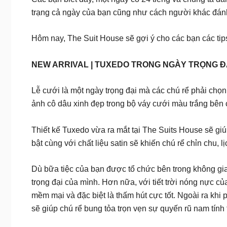
trạng cả ngày của bạn cũng như cách người khác đánh
Hôm nay, The Suit House sẽ gợi ý cho các bạn các tip
NEW ARRIVAL | TUXEDO TRONG NGÀY TRỌNG Đ
Lễ cưới là một ngày trọng đại mà các chú rể phải chọn
ảnh cô dâu xinh đẹp trong bộ váy cưới màu trắng bên 
Thiết kế Tuxedo vừa ra mắt tại The Suits House sẽ gi
bật cùng với chất liệu satin sẽ khiến chú rể chỉn chu, l
Dù bữa tiệc của bạn được tổ chức bên trong không gia
trọng đại của mình. Hơn nữa, với tiết trời nóng nực củ
mềm mại và đặc biệt là thấm hút cực tốt. Ngoài ra khi
sẽ giúp chú rể bung tỏa trọn vẹn sự quyến rũ nam tính 