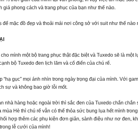
 giá phong cách và trang phục của bạn như thế nào.
s để mặc đồ đẹp và thoải mái nơi công sở với suit như thế nào 
ẠI
 cho mình một bộ trang phục thật đặc biệt và Tuxedo sẽ là một
cạnh bộ Tuxedo đen lịch lãm và cổ điển của chú rể.
úp “hạ gục” mọi ánh nhìn trong ngày trọng đại của mình. Với ga
ịch sự và không bao giờ lỗi mốt.
n nhà hàng hoặc ngoài trời thì sắc đen của Tuxedo chắn chắn 
a mùa Hè thì chú rể vẫn có thể thỏa sức bung lụa hết mình trong 
 phối hợp thêm các phụ kiện đơn giản, sành điệu như nơ đen, kh
trong lễ cưới của mình!