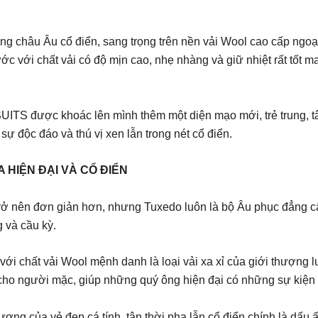
áng châu Âu cổ điển, sang trọng trên nền vải Wool cao cấp ngo
 với chất vải có độ mịn cao, nhẹ nhàng và giữ nhiệt rất tốt ma
ITS được khoác lên mình thêm một diện mạo mới, trẻ trung, tân
sự độc đáo và thú vị xen lẫn trong nét cổ điển.
 HIỆN ĐẠI VÀ CỔ ĐIỂN
ở nên đơn giản hơn, nhưng Tuxedo luôn là bộ Âu phục đẳng cấp 
g và cầu kỳ.
với chất vải Wool mệnh danh là loại vải xa xỉ của giới thượng
đa cho người mặc, giúp những quý ông hiện đại có những sự kiện
ượng của vẻ đẹp cá tính, tân thời pha lẫn cổ điển chính là dấu