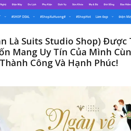
 Nghệ
Điện Máy
Du Lịch
Phụ Kiện
Dịch Vụ
Sức Khỏe
Mẹ & Bé
Đời Sống
Bảo Hiểm
T
#SHOP DEAL
#ShopXuHuong#
#ShopHot
Làm Đẹp
Điện Má
ân Là Suits Studio Shop) Đượ
ốn Mang Uy Tín Của Mình Cùn
 Thành Công Và Hạnh Phúc!