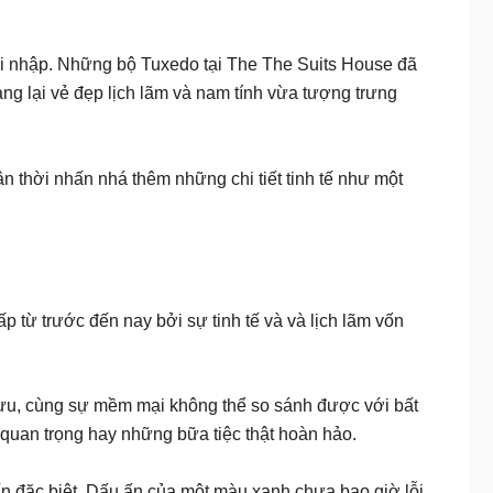
ại nhập. Những bộ Tuxedo tại The The Suits House đã
ng lại vẻ đẹp lịch lãm và nam tính vừa tượng trưng
 thời nhấn nhá thêm những chi tiết tinh tế như một
từ trước đến nay bởi sự tinh tế và và lịch lãm vốn
 lưu, cùng sự mềm mại không thể so sánh được với bất
 quan trọng hay những bữa tiệc thật hoàn hảo.
 ấn đặc biệt. Dấu ấn của một màu xanh chưa bao giờ lỗi