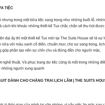
A TIỆC
ời nhưng trong một bữa tiệc sang trọng như những buổi lễ, nhữn
á cách khi khoác những thiết kế Tux chắc chắn sẽ thu hút được 
ện đại ấy thì một thiết kế Tux mới tại The Suits House sẽ là sự
nữa với màu xanh cổ điển, chuẩn mực cho sự sang trọng, lịch 
ũng góp phần tạo nên sự chỉn chu và đứng đắn cho người mặc.
t nghệ thuật. Và phục trang dự tiệc cũng là một trong những đi
ới những người xung quanh
UIT DÀNH CHO CHÀNG TRAI LỊCH LÃM | THE SUITS HO
ành ⅓ thời gian của mình tại văn phòng, vì vậy việc ăn mặc sa