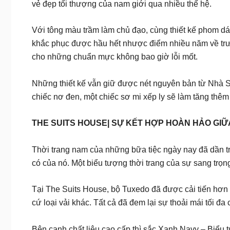
vẻ đẹp tối thượng của nam giới qua nhiều thế hệ.
Với tông màu trầm làm chủ đạo, cùng thiết kế phom d
khắc phục được hầu hết nhược điểm nhiều năm về trước
cho những chuẩn mực không bao giờ lỗi mốt.
Những thiết kế vẫn giữ được nét nguyên bản từ Nhà SU
chiếc nơ đen, một chiếc sơ mi xếp ly sẽ làm tăng thêm 
THE SUITS HOUSE| SỰ KẾT HỢP HOÀN HẢO GIỮA
Thời trang nam của những bữa tiệc ngày nay đã dần tr
có của nó. Một biểu tượng thời trang của sự sang trọn
Tại The Suits House, bộ Tuxedo đã được cải tiến hơn 
cứ loại vải khác. Tất cả đã đem lại sự thoải mái tối 
Bên cạnh chất liệu cao cấp thì sắc Xanh Navy – Biểu t