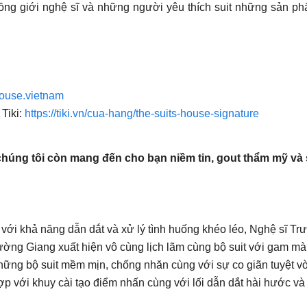
ng giới nghệ sĩ và những người yêu thích suit những sản phẩ
house.vietnam
 Tiki:
https://tiki.vn/cua-hang/the-suits-house-signature
húng tôi còn mang đến cho bạn niềm tin, gout thẩm mỹ và 
ới khả năng dẫn dắt và xử lý tình huống khéo léo, Nghệ sĩ Trư
Trường Giang xuất hiện vô cùng lịch lãm cùng bộ suit với gam m
hững bộ suit mềm mịn, chống nhăn cùng với sự co giãn tuyệt vờ
ợp với khuy cài tạo điểm nhấn cùng với lối dẫn dắt hài hước v