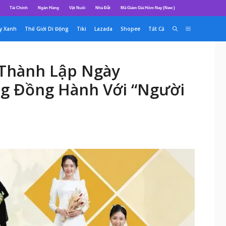
Tài Chính
Ngân Hàng
Vật Nuôi
Nhà Đất
Mã Giảm Giá Hôm Nay (New )
y Xanh
Thế Giới Di Động
Tiki
Lazada
Shopee
Tất Cả
c Thành Lập Ngày
g Đồng Hành Với “Người