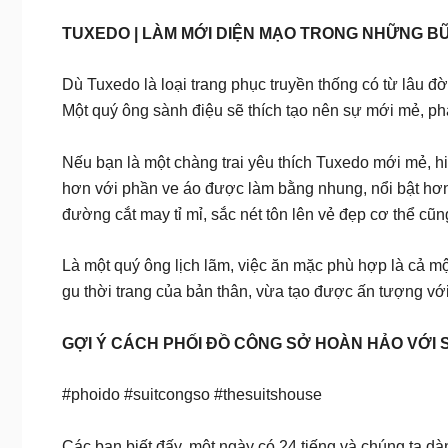
TUXEDO | LÀM MỚI DIỆN MẠO TRONG NHỮNG BỮ
Dù Tuxedo là loại trang phục truyền thống có từ lâu đ
Một quý ông sành điệu sẽ thích tạo nên sự mới mẻ, ph
Nếu bạn là một chàng trai yêu thích Tuxedo mới mẻ, hi
hơn với phần ve áo được làm bằng nhung, nổi bật hơn 
đường cắt may tỉ mỉ, sắc nét tôn lên vẻ đẹp cơ thể c
Là một quý ông lịch lãm, việc ăn mặc phù hợp là cả mộ
gu thời trang của bản thân, vừa tạo được ấn tượng v
GỢI Ý CÁCH PHỐI ĐỒ CÔNG SỞ HOÀN HẢO VỚI S
#phoido #suitcongso #thesuitshouse
Các bạn biết đấy, một ngày có 24 tiếng và chúng ta d