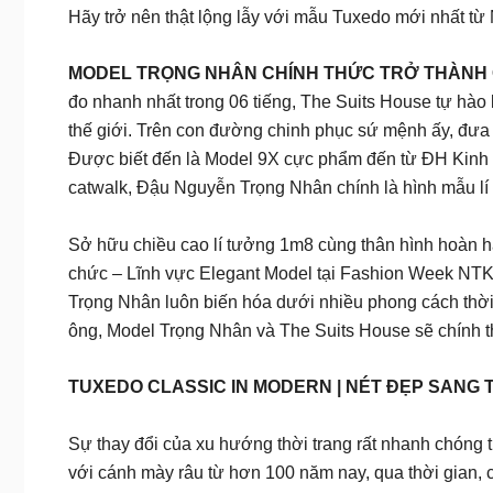
Hãy trở nên thật lộng lẫy với mẫu Tuxedo mới nhất t
MODEL TRỌNG NHÂN CHÍNH THỨC TRỞ THÀNH 
đo nhanh nhất trong 06 tiếng, The Suits House tự hào 
thế giới. Trên con đường chinh phục sứ mệnh ấy, đưa 
Được biết đến là Model 9X cực phẩm đến từ ĐH Kinh 
catwalk, Đậu Nguyễn Trọng Nhân chính là hình mẫu lí
Sở hữu chiều cao lí tưởng 1m8 cùng thân hình hoàn hả
chức – Lĩnh vực Elegant Model tại Fashion Week NTK 
Trọng Nhân luôn biến hóa dưới nhiều phong cách thời 
ông, Model Trọng Nhân và The Suits House sẽ chính th
TUXEDO CLASSIC IN MODERN | NÉT ĐẸP SANG 
Sự thay đổi của xu hướng thời trang rất nhanh chóng 
với cánh mày râu từ hơn 100 năm nay, qua thời gian, 