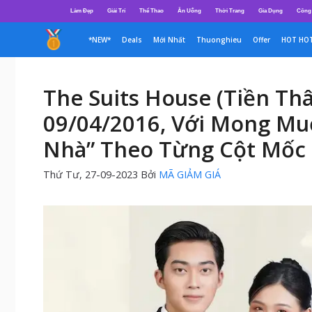
Chuyển
Làm Đẹp
Giải Trí
Thể Thao
Ăn Uống
Thời Trang
Gia Dụng
Công
đến
nội
*NEW*
Deals
Mới Nhất
Thuonghieu
Offer
HOT HO
dung
The Suits House (Tiền Th
09/04/2016, Với Mong Mu
Nhà” Theo Từng Cột Mốc
Thứ Tư, 27-09-2023
Bởi
MÃ GIẢM GIÁ