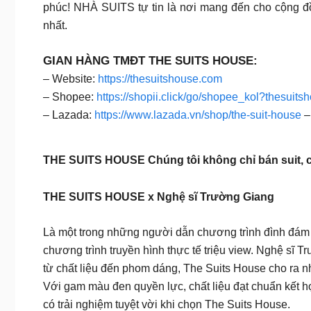
phúc! NHÀ SUITS tự tin là nơi mang đến cho cộng đồ
nhất.
GIAN HÀNG TMĐT THE SUITS HOUSE:
– Website:
https://thesuitshouse.com
– Shopee:
https://shopii.click/go/shopee_kol?thesuits
– Lazada:
https://www.lazada.vn/shop/the-suit-house
–
THE SUITS HOUSE Chúng tôi không chỉ bán suit, c
THE SUITS HOUSE x Nghệ sĩ Trường Giang
Là một trong những người dẫn chương trình đình đám v
chương trình truyền hình thực tế triệu view. Nghệ sĩ 
từ chất liệu đến phom dáng, The Suits House cho ra n
Với gam màu đen quyền lực, chất liệu đạt chuẩn kết h
có trải nghiệm tuyệt vời khi chọn The Suits House.