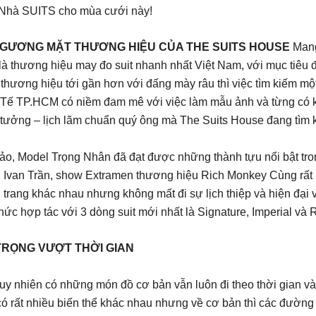
ừ Nhà SUITS cho mùa cưới này!
GƯƠNG MẶT THƯƠNG HIỆU CỦA THE SUITS HOUSE
Mang
là thương hiệu may đo suit nhanh nhất Việt Nam, với mục tiêu đ
thương hiệu tới gần hơn với đấng mày râu thì việc tìm kiếm một
Tế TP.HCM có niềm đam mê với việc làm mẫu ảnh và từng có k
 tưởng – lịch lãm chuẩn quý ông mà The Suits House đang tìm 
o, Model Trọng Nhân đã đạt được những thành tựu nổi bật trong
Ivan Trần, show Extramen thương hiệu Rich Monkey Cùng rất nh
trang khác nhau nhưng không mất đi sự lịch thiệp và hiện đại 
ức hợp tác với 3 dòng suit mới nhất là Signature, Imperial và
TRỌNG VƯỢT THỜI GIAN
tuy nhiên có những món đồ cơ bản vẫn luôn đi theo thời gian v
có rất nhiều biến thể khác nhau nhưng về cơ bản thì các đường