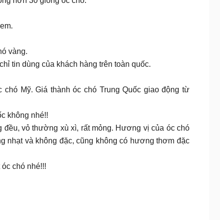
rong hơn 30 giống óc chó.
 em.
hó vàng.
chỉ tin dùng của khách hàng trên toàn quốc.
c chó Mỹ. Giá thành óc chó Trung Quốc giao động từ
ốc không nhé!!
g đều, vỏ thường xù xì, rất mỏng. Hương vị của óc chó
ường nhạt và không đặc, cũng không có hương thơm đặc
 óc chó nhé!!!