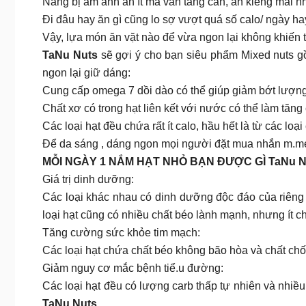
Nàng bị ám ảnh ăn ít mà vẫn tăng cân, ăn kiêng mãi n
Đi đâu hay ăn gì cũng lo sợ vượt quá số calo/ ngày ha
Vậy, lựa món ăn vặt nào để vừa ngon lại không khiến 
TaNu Nuts
sẽ gợi ý cho bạn siêu phẩm Mixed nuts g
ngon lại giữ dáng:
Cung cấp omega 7 dồi dào có thể giúp giảm bớt lượng
Chất xơ có trong hạt liên kết với nước có thể làm tăng
Các loại hạt đều chứa rất ít calo, hầu hết là từ các lo
Để da sáng , dáng ngon mọi người đặt mua nhắn m.m
MỖI NGÀY 1 NẮM HẠT NHỎ BẠN ĐƯỢC GÌ TaNu N
Giá trị dinh dưỡng:
Các loại khác nhau có dinh dưỡng độc đáo của riêng m
loại hạt cũng có nhiều chất béo lành mạnh, nhưng ít c
Tăng cường sức khỏe tim mạch:
Các loại hạt chứa chất béo không bão hòa và chất chốn
Giảm nguy cơ mắc bệnh tiể.u đường:
Các loại hạt đều có lượng carb thấp tự nhiên và nhiề
TaNu Nuts