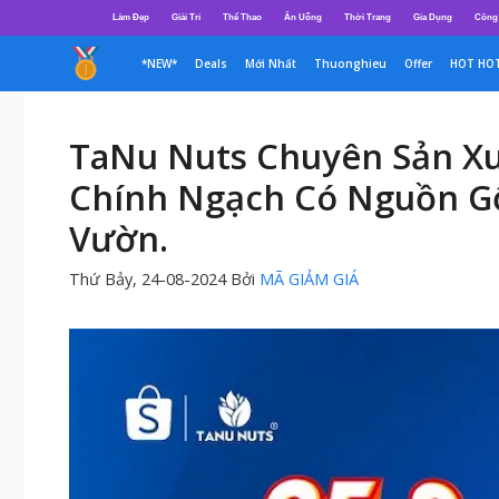
Chuyển
Làm Đẹp
Giải Trí
Thể Thao
Ăn Uống
Thời Trang
Gia Dụng
Công
đến
nội
*NEW*
Deals
Mới Nhất
Thuonghieu
Offer
HOT HO
dung
TaNu Nuts Chuyên Sản Xu
Chính Ngạch Có Nguồn Gố
Vườn.
Thứ Bảy, 24-08-2024
Bởi
MÃ GIẢM GIÁ