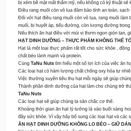
bị xém bề mặt mất thẩm mỹ, nếu không có kỹ thuật sẽ 
Điều rang muối còn vỏ lụa đảm bảo tính an toàn, sạch
Đối với hạt điều rang muối còn vỏ lụa, rang muối làm
muối, bị huyết áp, tiểu đường, còn lượng đường trong
Nếu thích ăn hạt điều với mùi vị thơm ngon giòn tan, 
HẠT DINH DƯỠNG – THỰC PHẨM KHÔNG THỂ TỐ
Hạt là một loại thực phẩm rất tốt cho sức khỏe , đồng
chất béo lành mạnh và protein.
Cùng
TaNu Nuts
tìm hiểu một số lợi ích của việc ăn 
Các loại hạt có hàm lượng chất chống oxy hóa tự nhiên 
Việc thường xuyên tiêu thụ hạt mỗi ngày sẽ giúp chúng 
Thành phần dinh dưỡng của hạt làm cho chúng trở thàn
TaNu Nuts
Các loại hạt sẽ giúp chúng ta săn chắc cơ thể.
Khoảng thời gian ăn hạt lý tưởng là vào buổi sáng hoặ
đầy sức khỏe. Vì vậy hãy bổ sung các loại hạt và các
ĂN HẠT DINH DƯỠNG KHÔNG LO BÉO – GIỮ DÁN