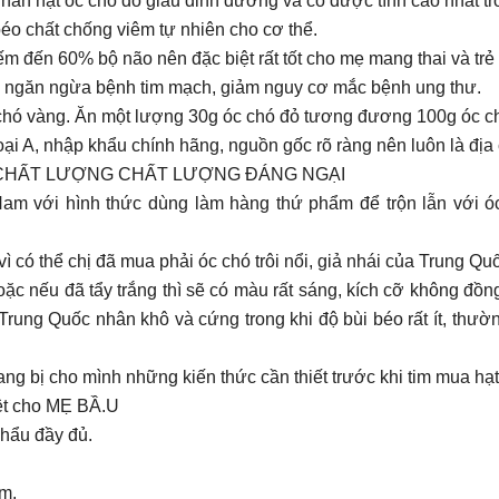
Nhân hạt óc chó đỏ giàu dinh dưỡng và có dược tính cao nhất t
éo chất chống viêm tự nhiên cho cơ thể.
hiếm đến 60% bộ não nên đặc biệt rất tốt cho mẹ mang thai và trẻ
 áp, ngăn ngừa bệnh tim mạch, giảm nguy cơ mắc bệnh ung thư.
c chó vàng. Ăn một lượng 30g óc chó đỏ tương đương 100g óc c
ại A, nhập khẩu chính hãng, nguồn gốc rõ ràng nên luôn là địa 
 CHẤT LƯỢNG CHẤT LƯỢNG ĐÁNG NGẠI
Nam với hình thức dùng làm hàng thứ phẩm để trộn lẫn với ó
ì có thể chị đã mua phải óc chó trôi nổi, giả nhái của Trung Qu
ặc nếu đã tẩy trắng thì sẽ có màu rất sáng, kích cỡ không đồn
Trung Quốc nhân khô và cứng trong khi độ bùi béo rất ít, th
ng bị cho mình những kiến thức cần thiết trước khi tim mua hạt
iệt cho MẸ BẦ.U
hẩu đầy đủ.
ẩm.