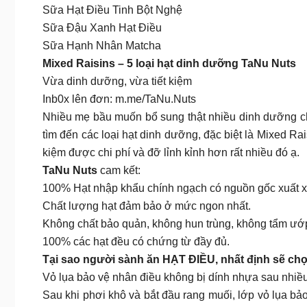
Sữa Hạt Điều Tinh Bột Nghệ
Sữa Đậu Xanh Hạt Điều
Sữa Hạnh Nhân Matcha
Mixed Raisins – 5 loại hạt dinh dưỡng TaNu Nuts
Vừa dinh dưỡng, vừa tiết kiệm
Inb0x lên đơn: m.me/TaNu.Nuts
Nhiều mẹ bầu muốn bổ sung thật nhiều dinh dưỡng ch
tìm đến các loại hạt dinh dưỡng, đặc biệt là Mixed Ra
kiệm được chi phí và đỡ lỉnh kỉnh hơn rất nhiều đó ạ.
TaNu Nuts
cam kết:
100% Hạt nhập khẩu chính ngạch có nguồn gốc xuất x
Chất lượng hạt đảm bảo ở mức ngon nhất.
Không chất bảo quản, không hun trùng, không tẩm ướ
100% các hạt đều có chứng từ đầy đủ.
Tại sao người sành ăn HẠT ĐIỀU, nhất định sẽ ch
Vỏ lụa bảo vệ nhân điều không bị dính nhựa sau nhiều
Sau khi phơi khô và bắt đầu rang muối, lớp vỏ lụa bảo