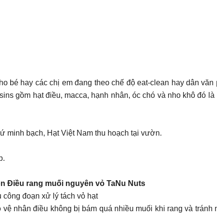
o bé hay các chị em đang theo chế độ eat-clean hay dân văn
isins gồm hạt điều, macca, hạnh nhân, óc chó và nho khô đó là n
ứ minh bạch, Hạt Việt Nam thu hoạch tại vườn.
p.
ọn Điều rang muối nguyên vỏ TaNu Nuts
 công đoạn xử lý tách vỏ hạt
 vệ nhân điều không bị bám quá nhiều muối khi rang và tránh n