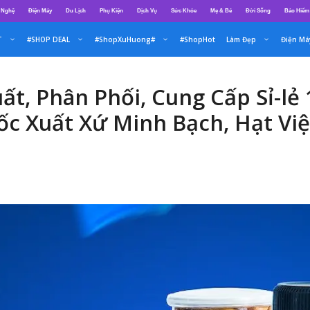
 Nghệ
Điện Máy
Du Lịch
Phụ Kiện
Dịch Vụ
Sức Khỏe
Mẹ & Bé
Đời Sống
Bảo Hiểm
T
#SHOP DEAL
#ShopXuHuong#
#ShopHot
Làm Đẹp
Điện Má
ất, Phân Phối, Cung Cấp Sỉ-l
c Xuất Xứ Minh Bạch, Hạt Vi