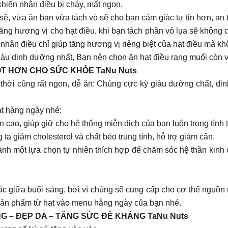
khiến nhân điều bị cháy, mất ngon.
 sẽ, vừa ăn bạn vừa tách vỏ sẽ cho bạn cảm giác tự tin hơn, an
 tăng hương vị cho hạt điều, khi bạn tách phần vỏ lụa sẽ không
 nhân điều chỉ giúp tăng hương vị riêng biệt của hạt điều mà 
giàu dinh dưỡng nhất, Bạn nên chọn ăn hạt điều rang muối còn vỏ
T HƠN CHO SỨC KHỎE TaNu Nuts
 thời cũng rất ngon, dễ ăn: Chúng cực kỳ giàu dưỡng chất, dinh
hạt hàng ngày nhé:
cao, giúp giữ cho hệ thống miễn dịch của bạn luôn trong tình tr
ta giảm cholesterol và chất béo trung tính, hỗ trợ giảm cân.
h một lựa chọn tự nhiên thích hợp để chăm sóc hệ thần kinh củ
c giữa buổi sáng, bởi vì chúng sẽ cung cấp cho cơ thể nguồn n
 sản phẩm từ hạt vào menu hằng ngày của bạn nhé.
G – ĐẸP DA – TĂNG SỨC ĐỀ KHÁNG TaNu Nuts