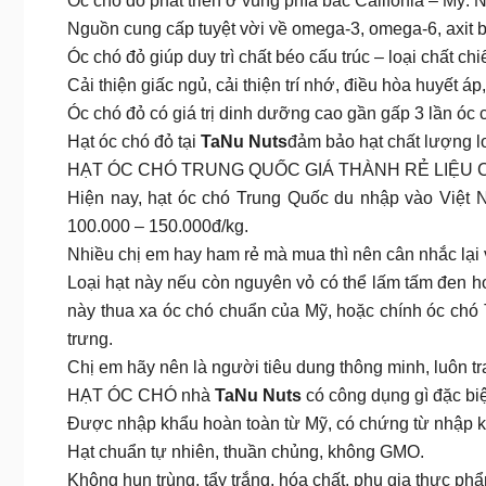
Óc chó đỏ phát triển ở vùng phía bắc Califonia – Mỹ. 
Nguồn cung cấp tuyệt vời về omega-3, omega-6, axit b
Óc chó đỏ giúp duy trì chất béo cấu trúc – loại chất c
Cải thiện giấc ngủ, cải thiện trí nhớ, điều hòa huyết
Óc chó đỏ có giá trị dinh dưỡng cao gần gấp 3 lần ó
Hạt óc chó đỏ tại
TaNu Nuts
đảm bảo hạt chất lượng lo
HẠT ÓC CHÓ TRUNG QUỐC GIÁ THÀNH RẺ LIỆU
Hiện nay, hạt óc chó Trung Quốc du nhập vào Việt 
100.000 – 150.000đ/kg.
Nhiều chị em hay ham rẻ mà mua thì nên cân nhắc lại v
Loại hạt này nếu còn nguyên vỏ có thể lấm tấm đen ho
này thua xa óc chó chuẩn của Mỹ, hoặc chính óc chó 
trưng.
Chị em hãy nên là người tiêu dung thông minh, luôn tra
HẠT ÓC CHÓ nhà
TaNu Nuts
có công dụng gì đặc b
Được nhập khẩu hoàn toàn từ Mỹ, có chứng từ nhập k
Hạt chuẩn tự nhiên, thuần chủng, không GMO.
Không hun trùng, tẩy trắng, hóa chất, phụ gia thực ph