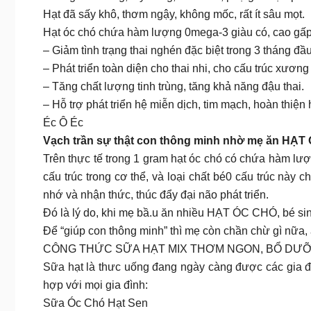
Hạt đã sấy khô, thơm ngậy, không mốc, rất ít sâu mọt.
Hạt óc chó chứa hàm lượng 0mega-3 giàu có, cao gấp 
– Giảm tình trạng thai nghén đặc biệt trong 3 tháng đầu
– Phát triển toàn diện cho thai nhi, cho cấu trúc xương v
– Tăng chất lượng tinh trùng, tăng khả năng đậu thai.
– Hỗ trợ phát triển hệ miễn dịch, tim mạch, hoàn thiệ
Éc Ô Éc
Vạch trần sự thật con thông minh nhờ mẹ ăn HẠ
Trên thực tế trong 1 gram hạt óc chó có chứa hàm lượ
cấu trúc trong cơ thể, và loại chất bé0 cấu trúc này 
nhớ và nhận thức, thúc đẩy đại não phát triển.
Đó là lý do, khi mẹ bầ.u ăn nhiều HẠT ÓC CHÓ, bé si
Để “giúp con thông minh” thì mẹ còn chần chừ gì nữa, 
CÔNG THỨC SỮA HẠT MIX THƠM NGON, BỔ DƯỠ
Sữa hạt là thưc uống đang ngày càng được các gia đ
hợp với mọi gia đình:
Sữa Óc Chó Hạt Sen