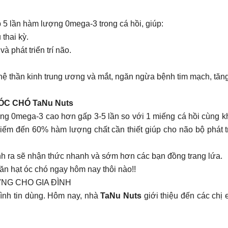
5 lần hàm lượng 0mega-3 trong cá hồi, giúp:
 thai kỳ.
à phát triển trí não.
n hệ thần kinh trung ương và mắt, ngăn ngừa bệnh tim mạch, tăn
T ÓC CHÓ TaNu Nuts
ng 0mega-3 cao hơn gấp 3-5 lần so với 1 miếng cá hồi cùng kh
chiếm đến 60% hàm lượng chất cần thiết giúp cho não bộ phát t
nh ra sẽ nhận thức nhanh và sớm hơn các bạn đồng trang lứa.
ăn hạt óc chó ngay hôm nay thôi nào!!
NG CHO GIA ĐÌNH
ình tin dùng. Hôm nay, nhà
TaNu Nuts
giới thiệu đến các chị