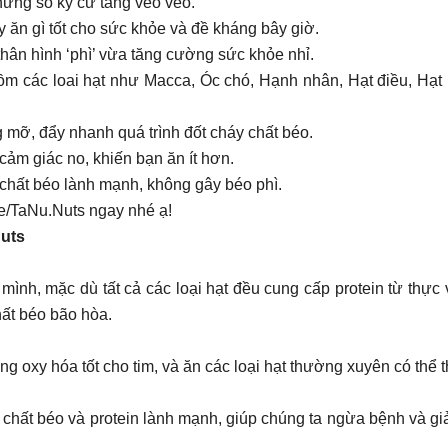
hưng số ký cứ tăng vèo vèo.
y ăn gì tốt cho sức khỏe và đề kháng bây giờ.
thân hình ‘phì’ vừa tăng cường sức khỏe nhỉ.
ồm các loai hạt như Macca, Óc chó, Hạnh nhân, Hạt điều, Hạt 
 mỡ, đẩy nhanh quá trình đốt cháy chất béo.
 cảm giác no, khiến bạn ăn ít hơn.
ại chất béo lành mạnh, không gây béo phì.
e/TaNu.Nuts ngay nhé ạ!
uts
ình, mặc dù tất cả các loại hạt đều cung cấp protein từ thực v
hất béo bão hòa.
g oxy hóa tốt cho tim, và ăn các loại hạt thường xuyên có thể 
u chất béo và protein lành mạnh, giúp chúng ta ngừa bệnh và gi