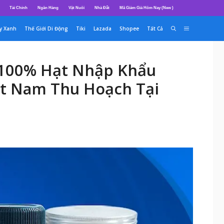
Tài Chính
Ngân Hàng
Vật Nuôi
Nhà Đất
Mã Giảm Giá Hôm Nay (New )
y Xanh
Thế Giới Di Động
Tiki
Lazada
Shopee
Tất Cả
ẻ 100% Hạt Nhập Khẩu
ệt Nam Thu Hoạch Tại