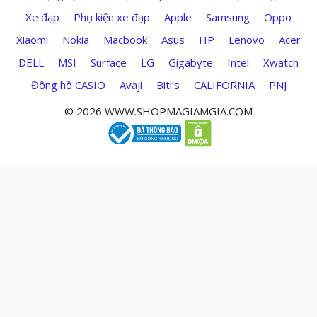
Xe đạp
Phụ kiện xe đạp
Apple
Samsung
Oppo
Xiaomi
Nokia
Macbook
Asus
HP
Lenovo
Acer
DELL
MSI
Surface
LG
Gigabyte
Intel
Xwatch
Đồng hồ CASIO
Avaji
Biti’s
CALIFORNIA
PNJ
© 2026 WWW.SHOPMAGIAMGIA.COM