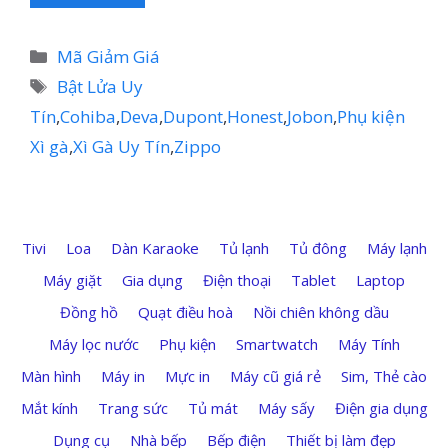
Danh
Mã Giảm Giá
mục
Thẻ
Bật Lửa Uy
Tín
,
Cohiba
,
Deva
,
Dupont
,
Honest
,
Jobon
,
Phụ kiện
Xì gà
,
Xì Gà Uy Tín
,
Zippo
Tivi
Loa
Dàn Karaoke
Tủ lạnh
Tủ đông
Máy lạnh
Máy giặt
Gia dụng
Điện thoại
Tablet
Laptop
Đồng hồ
Quạt điều hoà
Nồi chiên không dầu
Máy lọc nước
Phụ kiện
Smartwatch
Máy Tính
Màn hình
Máy in
Mực in
Máy cũ giá rẻ
Sim, Thẻ cào
Mắt kính
Trang sức
Tủ mát
Máy sấy
Điện gia dụng
Dụng cụ
Nhà bếp
Bếp điện
Thiết bị làm đẹp