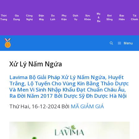
Chuyển
đến
Mẹ
Thời
Gia
Công
Điện
Du
Phụ
Dịch
Sức
Đời
Bảo
Tài
nội
&
Trang
Dụng
Nghệ
Máy
Lịch
Kiện
Vụ
Khỏe
Sống
Hiểm
Chính
Bé
dung
Menu
Xử Lý Nấm Ngứa
Lavima Bộ Giải Pháp Xử Lý Nấm Ngứa, Huyết
Trắng, Lộ Tuyến Cho Vùng Kín Bằng Thảo Dược
Và Men Vi Sinh Nhập Khẩu Đạt Chuẩn Châu Âu,
Ra Đời Năm 2017 Bởi Dược Sỹ Đh Dược Hà Nội
Thứ Hai, 16-12-2024
Bởi
MÃ GIẢM GIÁ