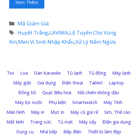
Xem Thêm
Danh
Mã Giảm Giá
mục
Thẻ
Huyết Trắng
,
LAVIMA
,
Lộ Tuyến Cho Vùng
Kín
,
Men Vi Sinh Nhập Khẩu
,
Xử Lý Nấm Ngứa
Tivi
Loa
Dàn Karaoke
Tủ lạnh
Tủ đông
Máy lạnh
Máy giặt
Gia dụng
Điện thoại
Tablet
Laptop
Đồng hồ
Quạt điều hoà
Nồi chiên không dầu
Máy lọc nước
Phụ kiện
Smartwatch
Máy Tính
Màn hình
Máy in
Mực in
Máy cũ giá rẻ
Sim, Thẻ cào
Mắt kính
Trang sức
Tủ mát
Máy sấy
Điện gia dụng
Dụng cụ
Nhà bếp
Bếp điện
Thiết bị làm đẹp