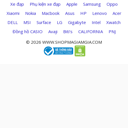
Xe đạp
Phụ kiện xe đạp
Apple
Samsung
Oppo
Xiaomi
Nokia
Macbook
Asus
HP
Lenovo
Acer
DELL
MSI
Surface
LG
Gigabyte
Intel
Xwatch
Đồng hồ CASIO
Avaji
Biti’s
CALIFORNIA
PNJ
© 2026 WWW.SHOPMAGIAMGIA.COM