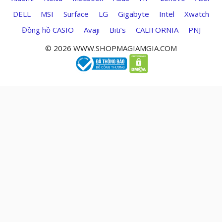
DELL
MSI
Surface
LG
Gigabyte
Intel
Xwatch
Đồng hồ CASIO
Avaji
Biti’s
CALIFORNIA
PNJ
© 2026 WWW.SHOPMAGIAMGIA.COM