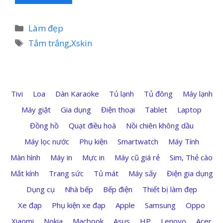
Danh
Làm đẹp
mục
Thẻ
Tắm trắng
,
Xskin
Tivi
Loa
Dàn Karaoke
Tủ lạnh
Tủ đông
Máy lạnh
Máy giặt
Gia dụng
Điện thoại
Tablet
Laptop
Đồng hồ
Quạt điều hoà
Nồi chiên không dầu
Máy lọc nước
Phụ kiện
Smartwatch
Máy Tính
Màn hình
Máy in
Mực in
Máy cũ giá rẻ
Sim, Thẻ cào
Mắt kính
Trang sức
Tủ mát
Máy sấy
Điện gia dụng
Dụng cụ
Nhà bếp
Bếp điện
Thiết bị làm đẹp
Xe đạp
Phụ kiện xe đạp
Apple
Samsung
Oppo
Xiaomi
Nokia
Macbook
Asus
HP
Lenovo
Acer