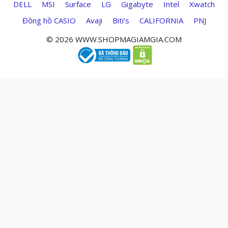
DELL
MSI
Surface
LG
Gigabyte
Intel
Xwatch
Đồng hồ CASIO
Avaji
Biti’s
CALIFORNIA
PNJ
© 2026 WWW.SHOPMAGIAMGIA.COM