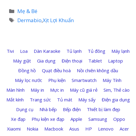
Danh
Mẹ & Bé
mục
Thẻ
Dermabio
,
Xịt Lợi Khuẩn
Tivi
Loa
Dàn Karaoke
Tủ lạnh
Tủ đông
Máy lạnh
Máy giặt
Gia dụng
Điện thoại
Tablet
Laptop
Đồng hồ
Quạt điều hoà
Nồi chiên không dầu
Máy lọc nước
Phụ kiện
Smartwatch
Máy Tính
Màn hình
Máy in
Mực in
Máy cũ giá rẻ
Sim, Thẻ cào
Mắt kính
Trang sức
Tủ mát
Máy sấy
Điện gia dụng
Dụng cụ
Nhà bếp
Bếp điện
Thiết bị làm đẹp
Xe đạp
Phụ kiện xe đạp
Apple
Samsung
Oppo
Xiaomi
Nokia
Macbook
Asus
HP
Lenovo
Acer