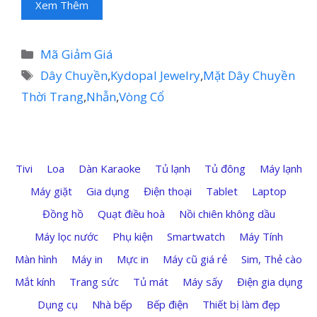
Xem Thêm
Danh
Mã Giảm Giá
mục
Thẻ
Dây Chuyền
,
Kydopal Jewelry
,
Mặt Dây Chuyền
Thời Trang
,
Nhẫn
,
Vòng Cổ
Tivi
Loa
Dàn Karaoke
Tủ lạnh
Tủ đông
Máy lạnh
Máy giặt
Gia dụng
Điện thoại
Tablet
Laptop
Đồng hồ
Quạt điều hoà
Nồi chiên không dầu
Máy lọc nước
Phụ kiện
Smartwatch
Máy Tính
Màn hình
Máy in
Mực in
Máy cũ giá rẻ
Sim, Thẻ cào
Mắt kính
Trang sức
Tủ mát
Máy sấy
Điện gia dụng
Dụng cụ
Nhà bếp
Bếp điện
Thiết bị làm đẹp