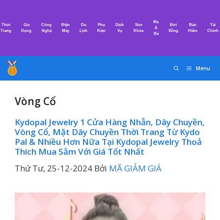
Chuyển
đến
Mẹ
Thời
Gia
Công
Điện
Du
Phụ
Dịch
Sức
Đời
Bảo
Tài
nội
&
Trang
Dụng
Nghệ
Máy
Lịch
Kiện
Vụ
Khỏe
Sống
Hiểm
Chính
Bé
dung
Menu
Vòng Cổ
Kydopal Jewelry 1 Cửa Hàng Nhẫn, Dây Chuyền,
Vòng Cổ, Mặt Dây Chuyền Thời Trang Từ Kydo
Pal & Nhiều Hơn Nữa Tại Kydopal Jewelry Thoả
Thích Mua Sắm Với Giá Tốt Nhất
Thứ Tư, 25-12-2024
Bởi
MÃ GIẢM GIÁ