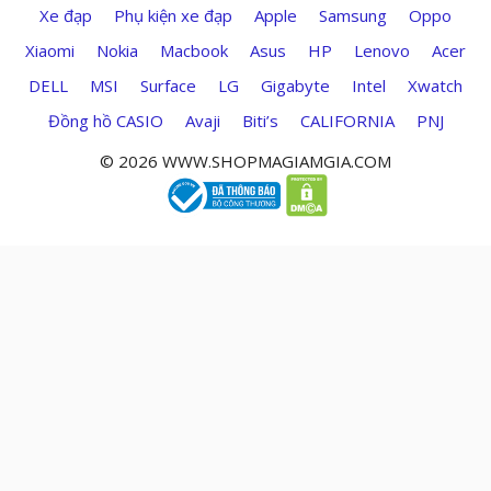
Xe đạp
Phụ kiện xe đạp
Apple
Samsung
Oppo
Xiaomi
Nokia
Macbook
Asus
HP
Lenovo
Acer
DELL
MSI
Surface
LG
Gigabyte
Intel
Xwatch
Đồng hồ CASIO
Avaji
Biti’s
CALIFORNIA
PNJ
© 2026 WWW.SHOPMAGIAMGIA.COM