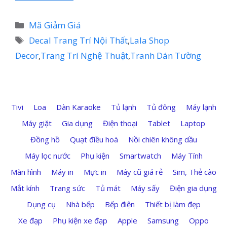
Danh
Mã Giảm Giá
mục
Thẻ
Decal Trang Trí Nội Thất
,
Lala Shop
Decor
,
Trang Trí Nghệ Thuật
,
Tranh Dán Tường
Tivi
Loa
Dàn Karaoke
Tủ lạnh
Tủ đông
Máy lạnh
Máy giặt
Gia dụng
Điện thoại
Tablet
Laptop
Đồng hồ
Quạt điều hoà
Nồi chiên không dầu
Máy lọc nước
Phụ kiện
Smartwatch
Máy Tính
Màn hình
Máy in
Mực in
Máy cũ giá rẻ
Sim, Thẻ cào
Mắt kính
Trang sức
Tủ mát
Máy sấy
Điện gia dụng
Dụng cụ
Nhà bếp
Bếp điện
Thiết bị làm đẹp
Xe đạp
Phụ kiện xe đạp
Apple
Samsung
Oppo