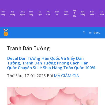
Chuyển
đến
Mẹ
Thời
Gia
Công
Điện
Du
Phụ
Dịch
Sức
Đời
Bảo
Tài
nội
&
Trang
Dụng
Nghệ
Máy
Lịch
Kiện
Vụ
Khỏe
Sống
Hiểm
Chính
Bé
dung
Menu
Tranh Dán Tường
Decal Dán Tường Hàn Quốc Và Giấy Dán
Tường, Tranh Dán Tường Phong Cách Hàn
Quốc Chuyên Sỉ Lẻ Ship Hàng Toàn Quốc 100%
Thứ Sáu, 17-01-2025
Bởi
MÃ GIẢM GIÁ