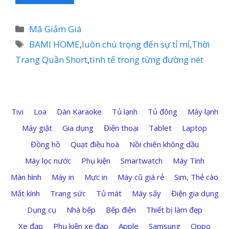
Danh
Mã Giảm Giá
mục
Thẻ
BAMI HOME
,
luôn chú trọng đến sự tỉ mỉ
,
Thời
Trang Quần Short
,
tinh tế trong từng đường nét
Tivi
Loa
Dàn Karaoke
Tủ lạnh
Tủ đông
Máy lạnh
Máy giặt
Gia dụng
Điện thoại
Tablet
Laptop
Đồng hồ
Quạt điều hoà
Nồi chiên không dầu
Máy lọc nước
Phụ kiện
Smartwatch
Máy Tính
Màn hình
Máy in
Mực in
Máy cũ giá rẻ
Sim, Thẻ cào
Mắt kính
Trang sức
Tủ mát
Máy sấy
Điện gia dụng
Dụng cụ
Nhà bếp
Bếp điện
Thiết bị làm đẹp
Xe đạp
Phụ kiện xe đạp
Apple
Samsung
Oppo