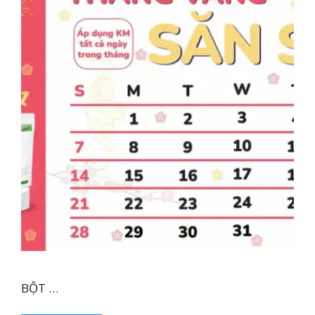
BỘT …