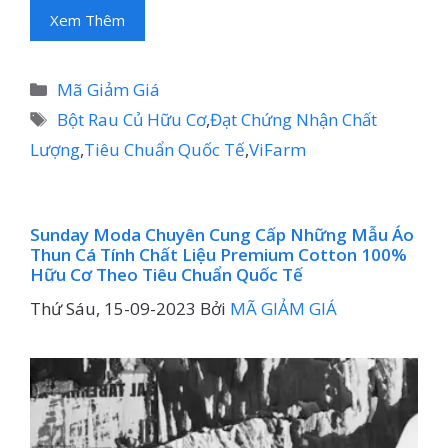
Xem Thêm
Danh
Mã Giảm Giá
mục
Thẻ
Bột Rau Củ Hữu Cơ
,
Đạt Chứng Nhận Chất
Lượng
,
Tiêu Chuẩn Quốc Tế
,
ViFarm
Sunday Moda Chuyên Cung Cấp Những Mẫu Áo
Thun Cá Tính Chất Liệu Premium Cotton 100%
Hữu Cơ Theo Tiêu Chuẩn Quốc Tế
Thứ Sáu, 15-09-2023
Bởi
MÃ GIẢM GIÁ