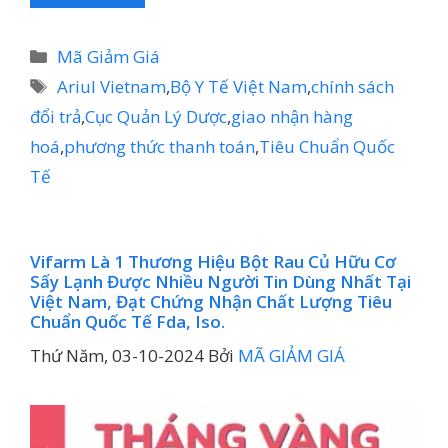
Danh
Mã Giảm Giá
mục
Thẻ
Ariul Vietnam
,
Bộ Y Tế Việt Nam
,
chính sách
đổi trả
,
Cục Quản Lý Dược
,
giao nhận hàng
hoá
,
phương thức thanh toán
,
Tiêu Chuẩn Quốc
Tế
Vifarm Là 1 Thương Hiệu Bột Rau Củ Hữu Cơ
Sấy Lạnh Được Nhiều Người Tin Dùng Nhất Tại
Việt Nam, Đạt Chứng Nhận Chất Lượng Tiêu
Chuẩn Quốc Tế Fda, Iso.
Thứ Năm, 03-10-2024
Bởi
MÃ GIẢM GIÁ