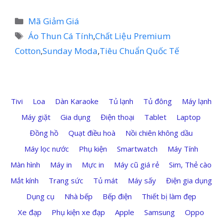
Danh
Mã Giảm Giá
mục
Thẻ
Áo Thun Cá Tính
,
Chất Liệu Premium
Cotton
,
Sunday Moda
,
Tiêu Chuẩn Quốc Tế
Tivi
Loa
Dàn Karaoke
Tủ lạnh
Tủ đông
Máy lạnh
Máy giặt
Gia dụng
Điện thoại
Tablet
Laptop
Đồng hồ
Quạt điều hoà
Nồi chiên không dầu
Máy lọc nước
Phụ kiện
Smartwatch
Máy Tính
Màn hình
Máy in
Mực in
Máy cũ giá rẻ
Sim, Thẻ cào
Mắt kính
Trang sức
Tủ mát
Máy sấy
Điện gia dụng
Dụng cụ
Nhà bếp
Bếp điện
Thiết bị làm đẹp
Xe đạp
Phụ kiện xe đạp
Apple
Samsung
Oppo