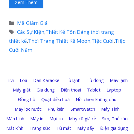
Xem Thêm
Danh
Mã Giảm Giá
mục
Thẻ
Các Sự Kiện
,
Thiết Kế Tôn Dáng
,
thời trang
thiết kế
,
Thời Trang Thiết Kế Moon
,
Tiệc Cưới
,
Tiệc
Cuối Năm
Tivi
Loa
Dàn Karaoke
Tủ lạnh
Tủ đông
Máy lạnh
Máy giặt
Gia dụng
Điện thoại
Tablet
Laptop
Đồng hồ
Quạt điều hoà
Nồi chiên không dầu
Máy lọc nước
Phụ kiện
Smartwatch
Máy Tính
Màn hình
Máy in
Mực in
Máy cũ giá rẻ
Sim, Thẻ cào
Mắt kính
Trang sức
Tủ mát
Máy sấy
Điện gia dụng