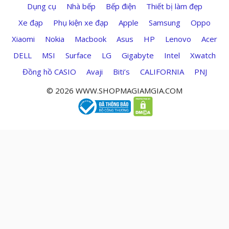
Dụng cụ
Nhà bếp
Bếp điện
Thiết bị làm đẹp
Xe đạp
Phụ kiện xe đạp
Apple
Samsung
Oppo
Xiaomi
Nokia
Macbook
Asus
HP
Lenovo
Acer
DELL
MSI
Surface
LG
Gigabyte
Intel
Xwatch
Đồng hồ CASIO
Avaji
Biti’s
CALIFORNIA
PNJ
© 2026 WWW.SHOPMAGIAMGIA.COM