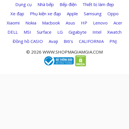
Dụng cụ
Nhà bếp
Bếp điện
Thiết bị làm đẹp
Xe đạp
Phụ kiện xe đạp
Apple
Samsung
Oppo
Xiaomi
Nokia
Macbook
Asus
HP
Lenovo
Acer
DELL
MSI
Surface
LG
Gigabyte
Intel
Xwatch
Đồng hồ CASIO
Avaji
Biti’s
CALIFORNIA
PNJ
© 2026 WWW.SHOPMAGIAMGIA.COM