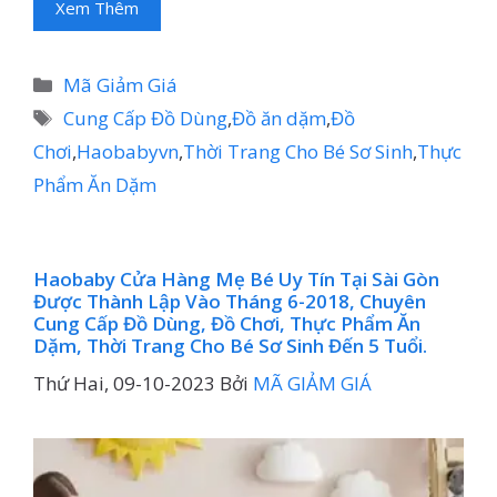
Xem Thêm
Danh
Mã Giảm Giá
mục
Thẻ
Cung Cấp Đồ Dùng
,
Đồ ăn dặm
,
Đồ
Chơi
,
Haobabyvn
,
Thời Trang Cho Bé Sơ Sinh
,
Thực
Phẩm Ăn Dặm
Haobaby Cửa Hàng Mẹ Bé Uy Tín Tại Sài Gòn
Được Thành Lập Vào Tháng 6-2018, Chuyên
Cung Cấp Đồ Dùng, Đồ Chơi, Thực Phẩm Ăn
Dặm, Thời Trang Cho Bé Sơ Sinh Đến 5 Tuổi.
Thứ Hai, 09-10-2023
Bởi
MÃ GIẢM GIÁ