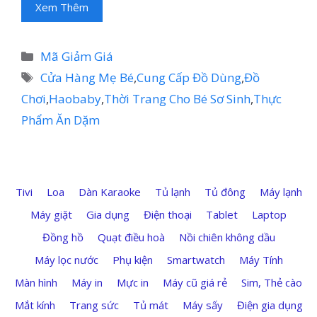
Xem Thêm
Danh
Mã Giảm Giá
mục
Thẻ
Cửa Hàng Mẹ Bé
,
Cung Cấp Đồ Dùng
,
Đồ
Chơi
,
Haobaby
,
Thời Trang Cho Bé Sơ Sinh
,
Thực
Phẩm Ăn Dặm
Tivi
Loa
Dàn Karaoke
Tủ lạnh
Tủ đông
Máy lạnh
Máy giặt
Gia dụng
Điện thoại
Tablet
Laptop
Đồng hồ
Quạt điều hoà
Nồi chiên không dầu
Máy lọc nước
Phụ kiện
Smartwatch
Máy Tính
Màn hình
Máy in
Mực in
Máy cũ giá rẻ
Sim, Thẻ cào
Mắt kính
Trang sức
Tủ mát
Máy sấy
Điện gia dụng