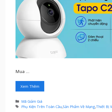
Mua …
Xem Thêm
Danh
Mã Giảm Giá
mục
Thẻ
Phụ Kiện Trên Toàn Cầu
,
Sản Phẩm Về Mạng
,
Thiết Bị