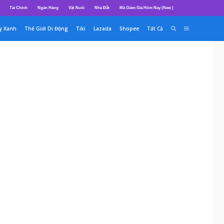
Tài Chính
Ngân Hàng
Vật Nuôi
Nhà Đất
Mã Giảm Giá Hôm Nay (New )
y Xanh
Thế Giới Di Động
Tiki
Lazada
Shopee
Tất Cả