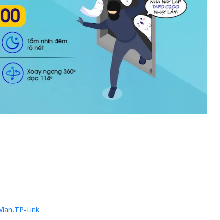
 Wlan
,
TP-Link