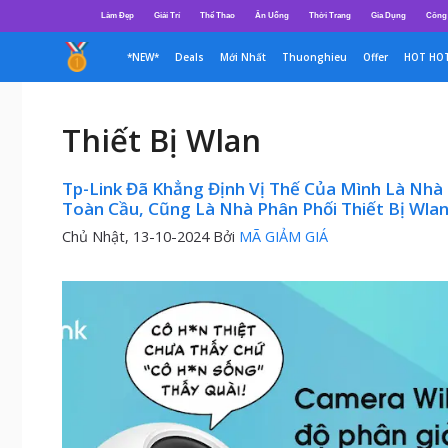
Chuyển
Làm Đẹp
Giải Trí
Thể Thao
Ăn Uống
Thời Trang
Gia Dụng
Công
đến
nội
*NEW*
Deals
Mới Nhất
Thuonghieu
Offer
HOT HO
dung
Thiết Bị Wlan
Tp-Link Đã Khẳng Định Vị Thế Của Mình Là Nh
Toàn Cầu, Cũng Là Nhà Phân Phối Thiết Bị Wlan
Chủ Nhật, 13-10-2024
Bởi
MÃ GIẢM GIÁ