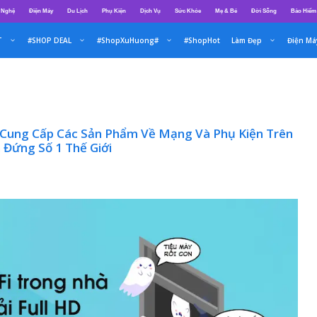
 Nghệ
Điện Máy
Du Lịch
Phụ Kiện
Dịch Vụ
Sức Khỏe
Mẹ & Bé
Đời Sống
Bảo Hiểm
T
#SHOP DEAL
#ShopXuHuong#
#ShopHot
Làm Đẹp
Điện Má
à Cung Cấp Các Sản Phẩm Về Mạng Và Phụ Kiện Trên
 Đứng Số 1 Thế Giới