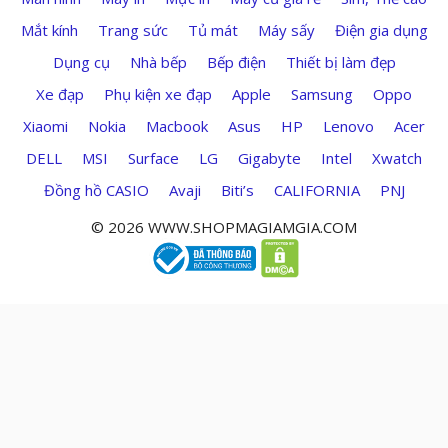
Mắt kính
Trang sức
Tủ mát
Máy sấy
Điện gia dụng
Dụng cụ
Nhà bếp
Bếp điện
Thiết bị làm đẹp
Xe đạp
Phụ kiện xe đạp
Apple
Samsung
Oppo
Xiaomi
Nokia
Macbook
Asus
HP
Lenovo
Acer
DELL
MSI
Surface
LG
Gigabyte
Intel
Xwatch
Đồng hồ CASIO
Avaji
Biti’s
CALIFORNIA
PNJ
© 2026 WWW.SHOPMAGIAMGIA.COM