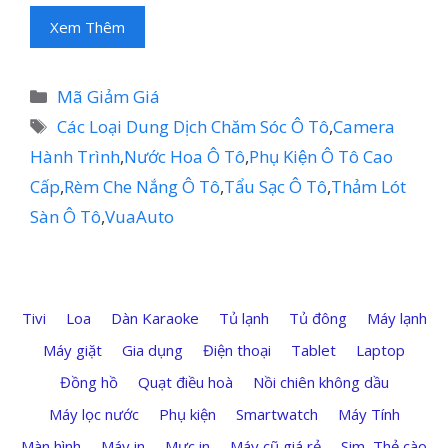
Xem Thêm
Danh
Mã Giảm Giá
mục
Thẻ
Các Loại Dung Dịch Chăm Sóc Ô Tô
,
Camera
Hành Trình
,
Nước Hoa Ô Tô
,
Phụ Kiện Ô Tô Cao
Cấp
,
Rèm Che Nắng Ô Tô
,
Tẩu Sạc Ô Tô
,
Thảm Lót
Sàn Ô Tô
,
VuaAuto
Tivi
Loa
Dàn Karaoke
Tủ lạnh
Tủ đông
Máy lạnh
Máy giặt
Gia dụng
Điện thoại
Tablet
Laptop
Đồng hồ
Quạt điều hoà
Nồi chiên không dầu
Máy lọc nước
Phụ kiện
Smartwatch
Máy Tính
Màn hình
Máy in
Mực in
Máy cũ giá rẻ
Sim, Thẻ cào