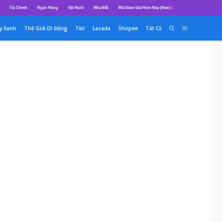
Tài Chính
Ngân Hàng
Vật Nuôi
Nhà Đất
Mã Giảm Giá Hôm Nay (New )
y Xanh
Thế Giới Di Động
Tiki
Lazada
Shopee
Tất Cả