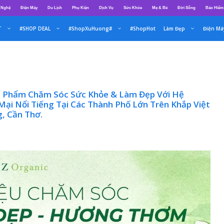
 Nghệ
Điện Máy
Du Lịch
Phụ Kiện
Dịch Vụ
Sức Khỏe
Mẹ & Bé
Đời Sống
Bảo Hiểm
T
#SHOP DEAL
#ShopXuHuong#
#ShopHot
Làm Đẹp
Điện Má
n Phẩm Chăm Sóc Sức Khỏe & Làm Đẹp Với Hệ
i Nổi Tiếng Tại Các Thành Phố Lớn Trên Khắp Việt
, Cần Thơ.