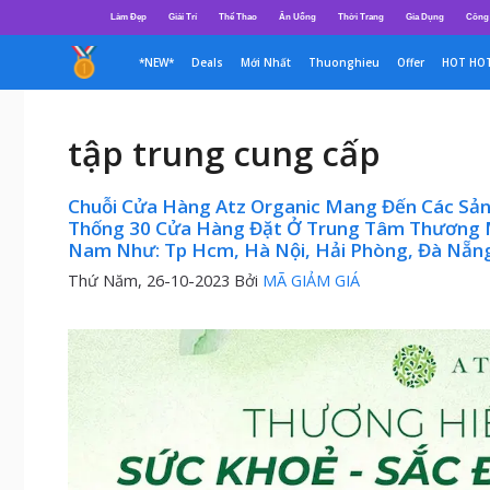
Chuyển
Làm Đẹp
Giải Trí
Thể Thao
Ăn Uống
Thời Trang
Gia Dụng
Công
đến
nội
*NEW*
Deals
Mới Nhất
Thuonghieu
Offer
HOT HO
dung
tập trung cung cấp
Chuỗi Cửa Hàng Atz Organic Mang Đến Các Sả
Thống 30 Cửa Hàng Đặt Ở Trung Tâm Thương Mạ
Nam Như: Tp Hcm, Hà Nội, Hải Phòng, Đà Nẵng
Thứ Năm, 26-10-2023
Bởi
MÃ GIẢM GIÁ