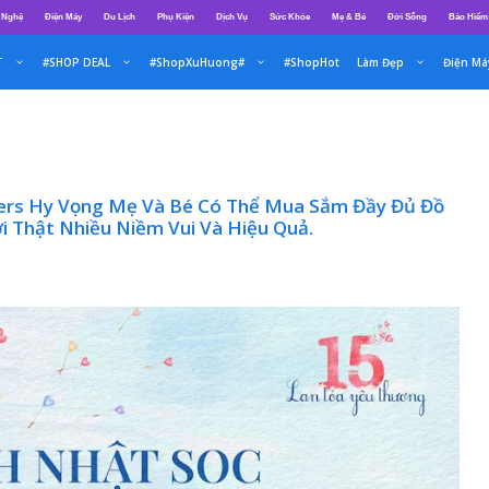
 Nghệ
Điện Máy
Du Lịch
Phụ Kiện
Dịch Vụ
Sức Khỏe
Mẹ & Bé
Đời Sống
Bảo Hiểm
T
#SHOP DEAL
#ShopXuHuong#
#ShopHot
Làm Đẹp
Điện Má
hers Hy Vọng Mẹ Và Bé Có Thể Mua Sắm Đầy Đủ Đồ
 Thật Nhiều Niềm Vui Và Hiệu Quả.