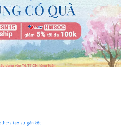
others
,
tạo sự gắn kết