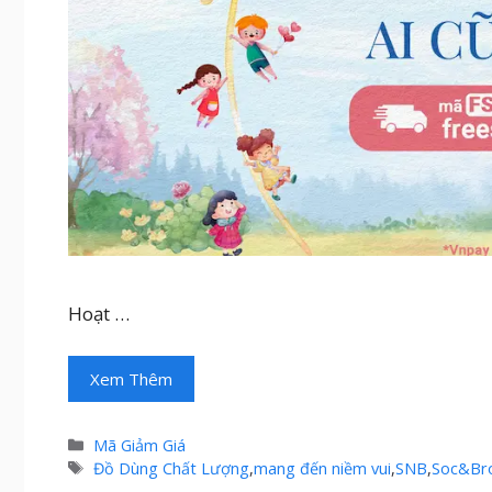
Hoạt …
Xem Thêm
Danh
Mã Giảm Giá
mục
Thẻ
Đồ Dùng Chất Lượng
,
mang đến niềm vui
,
SNB
,
Soc&Br