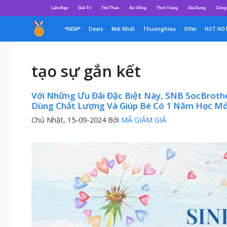
Chuyển
Làm Đẹp
Giải Trí
Thể Thao
Ăn Uống
Thời Trang
Gia Dụng
Công
đến
nội
*NEW*
Deals
Mới Nhất
Thuonghieu
Offer
HOT HO
dung
tạo sự gắn kết
Với Những Ưu Đãi Đặc Biệt Này, SNB SocBrot
Dùng Chất Lượng Và Giúp Bé Có 1 Năm Học Mới
Chủ Nhật, 15-09-2024
Bởi
MÃ GIẢM GIÁ