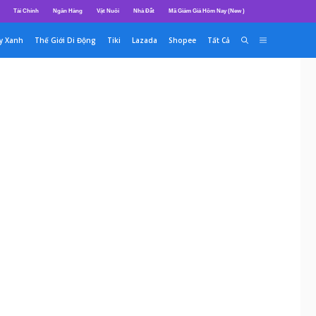
Tài Chính
Ngân Hàng
Vật Nuôi
Nhà Đất
Mã Giảm Giá Hôm Nay (New )
y Xanh
Thế Giới Di Động
Tiki
Lazada
Shopee
Tất Cả