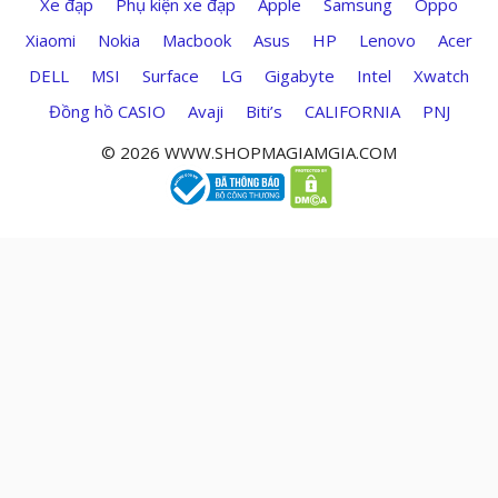
Xe đạp
Phụ kiện xe đạp
Apple
Samsung
Oppo
Xiaomi
Nokia
Macbook
Asus
HP
Lenovo
Acer
DELL
MSI
Surface
LG
Gigabyte
Intel
Xwatch
Đồng hồ CASIO
Avaji
Biti’s
CALIFORNIA
PNJ
© 2026 WWW.SHOPMAGIAMGIA.COM