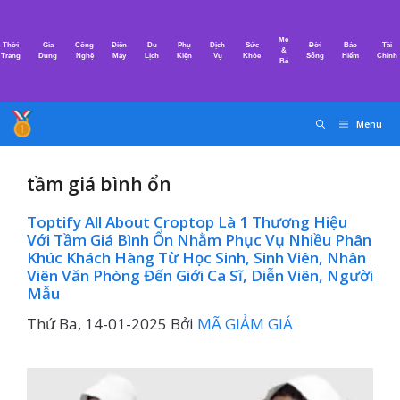
Chuyển
đến
Mẹ
Thời
Gia
Công
Điện
Du
Phụ
Dịch
Sức
Đời
Bảo
Tài
nội
&
Trang
Dụng
Nghệ
Máy
Lịch
Kiện
Vụ
Khỏe
Sống
Hiểm
Chính
Bé
dung
Menu
tầm giá bình ổn
Toptify All About Croptop Là 1 Thương Hiệu
Với Tầm Giá Bình Ổn Nhằm Phục Vụ Nhiều Phân
Khúc Khách Hàng Từ Học Sinh, Sinh Viên, Nhân
Viên Văn Phòng Đến Giới Ca Sĩ, Diễn Viên, Người
Mẫu
Thứ Ba, 14-01-2025
Bởi
MÃ GIẢM GIÁ