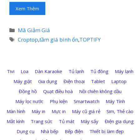
Xem Thêm
Danh
Mã Giảm Giá
mục
Thẻ
Croptop
,
tầm giá bình ổn
,
TOPTIFY
Tivi
Loa
Dàn Karaoke
Tủ lạnh
Tủ đông
Máy lạnh
Máy giặt
Gia dụng
Điện thoại
Tablet
Laptop
Đồng hồ
Quạt điều hoà
Nồi chiên không dầu
Máy lọc nước
Phụ kiện
Smartwatch
Máy Tính
Màn hình
Máy in
Mực in
Máy cũ giá rẻ
Sim, Thẻ cào
Mắt kính
Trang sức
Tủ mát
Máy sấy
Điện gia dụng
Dụng cụ
Nhà bếp
Bếp điện
Thiết bị làm đẹp