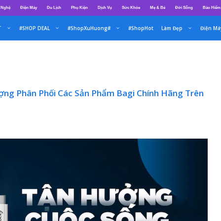
 Nghệ
Điện Máy
Du Lịch
Phụ Kiện
Dịch Vụ
Sức Khỏe
Mẹ & Bé
Đời Sống
Bảo Hiểm
T
#SHOP DEAL
#ShopXuHuong#
#ShopHot
Làm Đẹp
Điện Má
Lượng Phân Phối Các Sản Phẩm Bagi Chính Hãng Trên