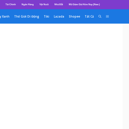
Tài Chính
Ngân Hàng
Vật Nuôi
Nhà Đất
Mã Giảm Giá Hôm Nay (New )
y Xanh
Thế Giới Di Động
Tiki
Lazada
Shopee
Tất Cả