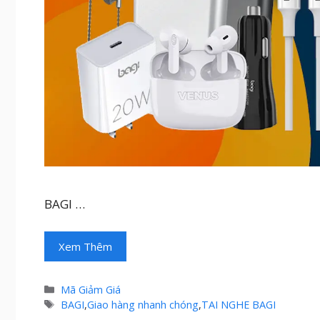
BAGI …
Xem Thêm
Danh
Mã Giảm Giá
mục
Thẻ
BAGI
,
Giao hàng nhanh chóng
,
TAI NGHE BAGI