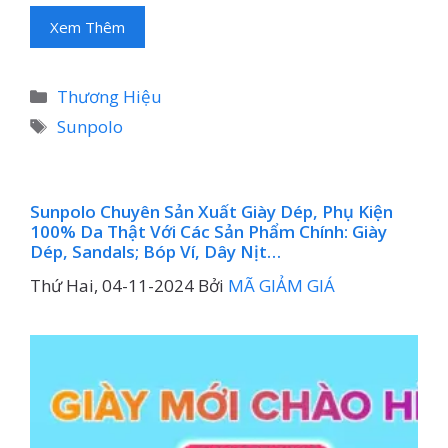
Xem Thêm
Danh
Thương Hiệu
mục
Thẻ
Sunpolo
Sunpolo Chuyên Sản Xuất Giày Dép, Phụ Kiện
100% Da Thật Với Các Sản Phẩm Chính: Giày
Dép, Sandals; Bóp Ví, Dây Nịt…
Thứ Hai, 04-11-2024
Bởi
MÃ GIẢM GIÁ