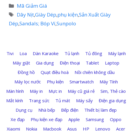
Danh
Mã Giảm Giá
mục
Thẻ
Dây Nịt
,
Giày Dép
,
phụ kiện
,
Sản Xuất Giày
Dép
,
Sandals; Bóp Ví
,
Sunpolo
Tivi
Loa
Dàn Karaoke
Tủ lạnh
Tủ đông
Máy lạnh
Máy giặt
Gia dụng
Điện thoại
Tablet
Laptop
Đồng hồ
Quạt điều hoà
Nồi chiên không dầu
Máy lọc nước
Phụ kiện
Smartwatch
Máy Tính
Màn hình
Máy in
Mực in
Máy cũ giá rẻ
Sim, Thẻ cào
Mắt kính
Trang sức
Tủ mát
Máy sấy
Điện gia dụng
Dụng cụ
Nhà bếp
Bếp điện
Thiết bị làm đẹp
Xe đạp
Phụ kiện xe đạp
Apple
Samsung
Oppo
Xiaomi
Nokia
Macbook
Asus
HP
Lenovo
Acer