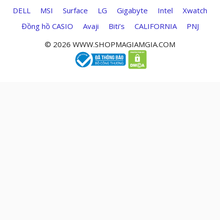
DELL
MSI
Surface
LG
Gigabyte
Intel
Xwatch
Đồng hồ CASIO
Avaji
Biti’s
CALIFORNIA
PNJ
© 2026 WWW.SHOPMAGIAMGIA.COM