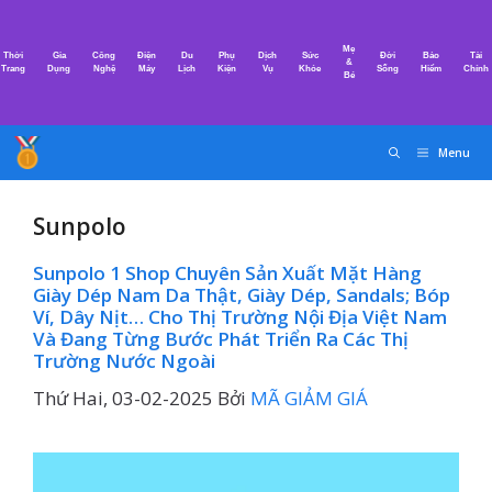
Chuyển
đến
Mẹ
Thời
Gia
Công
Điện
Du
Phụ
Dịch
Sức
Đời
Bảo
Tài
nội
&
Trang
Dụng
Nghệ
Máy
Lịch
Kiện
Vụ
Khỏe
Sống
Hiểm
Chính
Bé
dung
Menu
Sunpolo
Sunpolo 1 Shop Chuyên Sản Xuất Mặt Hàng
Giày Dép Nam Da Thật, Giày Dép, Sandals; Bóp
Ví, Dây Nịt… Cho Thị Trường Nội Địa Việt Nam
Và Đang Từng Bước Phát Triển Ra Các Thị
Trường Nước Ngoài
Thứ Hai, 03-02-2025
Bởi
MÃ GIẢM GIÁ