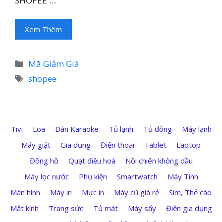
SHOPEE …
Xem Thêm
Danh
Mã Giảm Giá
mục
Thẻ
shopee
Tivi
Loa
Dàn Karaoke
Tủ lạnh
Tủ đông
Máy lạnh
Máy giặt
Gia dụng
Điện thoại
Tablet
Laptop
Đồng hồ
Quạt điều hoà
Nồi chiên không dầu
Máy lọc nước
Phụ kiện
Smartwatch
Máy Tính
Màn hình
Máy in
Mực in
Máy cũ giá rẻ
Sim, Thẻ cào
Mắt kính
Trang sức
Tủ mát
Máy sấy
Điện gia dụng