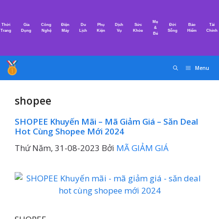
Chuyển
đến
Mẹ
Thời
Gia
Công
Điện
Du
Phụ
Dịch
Sức
Đời
Bảo
Tài
nội
&
Trang
Dụng
Nghệ
Máy
Lịch
Kiện
Vụ
Khỏe
Sống
Hiểm
Chính
Bé
dung
Menu
shopee
SHOPEE Khuyến Mãi – Mã Giảm Giá – Săn Deal
Hot Cùng Shopee Mới 2024
Thứ Năm, 31-08-2023
Bởi
MÃ GIẢM GIÁ