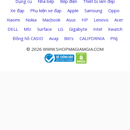
Dụng cụ
Nhà bếp
Bếp điện
Thiết bị làm đẹp
Xe đạp
Phụ kiện xe đạp
Apple
Samsung
Oppo
Xiaomi
Nokia
Macbook
Asus
HP
Lenovo
Acer
DELL
MSI
Surface
LG
Gigabyte
Intel
Xwatch
Đồng hồ CASIO
Avaji
Biti’s
CALIFORNIA
PNJ
© 2026 WWW.SHOPMAGIAMGIA.COM