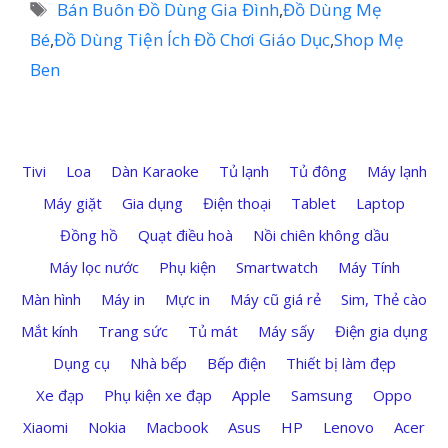
mục
Thẻ
Bán Buôn Đồ Dùng Gia Đình
,
Đồ Dùng Mẹ
Bé
,
Đồ Dùng Tiện Ích Đồ Chơi Giáo Dục
,
Shop Mẹ
Ben
Tivi
Loa
Dàn Karaoke
Tủ lạnh
Tủ đông
Máy lạnh
Máy giặt
Gia dụng
Điện thoại
Tablet
Laptop
Đồng hồ
Quạt điều hoà
Nồi chiên không dầu
Máy lọc nước
Phụ kiện
Smartwatch
Máy Tính
Màn hình
Máy in
Mực in
Máy cũ giá rẻ
Sim, Thẻ cào
Mắt kính
Trang sức
Tủ mát
Máy sấy
Điện gia dụng
Dụng cụ
Nhà bếp
Bếp điện
Thiết bị làm đẹp
Xe đạp
Phụ kiện xe đạp
Apple
Samsung
Oppo
Xiaomi
Nokia
Macbook
Asus
HP
Lenovo
Acer