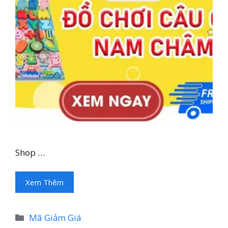
Shop …
Xem Thêm
Danh
Mã Giảm Giá