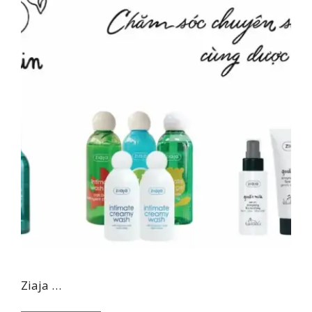
Ziaja …