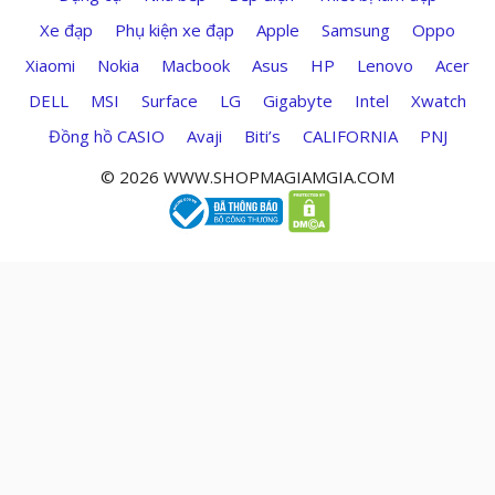
Xe đạp
Phụ kiện xe đạp
Apple
Samsung
Oppo
Xiaomi
Nokia
Macbook
Asus
HP
Lenovo
Acer
DELL
MSI
Surface
LG
Gigabyte
Intel
Xwatch
Đồng hồ CASIO
Avaji
Biti’s
CALIFORNIA
PNJ
© 2026 WWW.SHOPMAGIAMGIA.COM