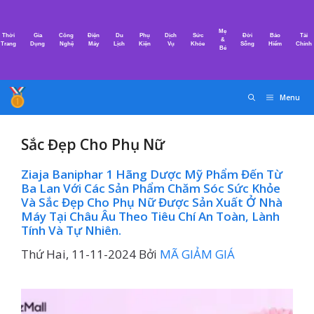
Chuyển
đến
Mẹ
Thời
Gia
Công
Điện
Du
Phụ
Dịch
Sức
Đời
Bảo
Tài
nội
&
Trang
Dụng
Nghệ
Máy
Lịch
Kiện
Vụ
Khỏe
Sống
Hiểm
Chính
Bé
dung
Menu
Sắc Đẹp Cho Phụ Nữ
Ziaja Baniphar 1 Hãng Dược Mỹ Phẩm Đến Từ
Ba Lan Với Các Sản Phẩm Chăm Sóc Sức Khỏe
Và Sắc Đẹp Cho Phụ Nữ Được Sản Xuất Ở Nhà
Máy Tại Châu Âu Theo Tiêu Chí An Toàn, Lành
Tính Và Tự Nhiên.
Thứ Hai, 11-11-2024
Bởi
MÃ GIẢM GIÁ