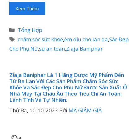
Xem Thêm
Danh
Tổng Hợp
mục
Thẻ
chăm sóc sức khỏe
,
êm dịu cho làn da
,
Sắc Đẹp
Cho Phụ Nữ
,
sự an toàn
,
Ziaja Baniphar
Ziaja Baniphar Là 1 Hãng Dược Mỹ Phẩm Đến
Từ Ba Lan Với Các Sản Phẩm Chăm Sóc Sức
Khỏe Và Sắc Đẹp Cho Phụ Nữ Được Sản Xuất Ở
Nhà Máy Tại Châu Âu Theo Tiêu Chí An Toàn,
Lành Tính Và Tự Nhiên.
Thứ Ba, 10-10-2023
Bởi
MÃ GIẢM GIÁ