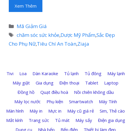
Xem Thêm
Danh
Mã Giảm Giá
mục
Thẻ
chăm sóc sức khỏe
,
Dược Mỹ Phẩm
,
Sắc Đẹp
Cho Phụ Nữ
,
Tiêu Chí An Toàn
,
Ziaja
Tivi
Loa
Dàn Karaoke
Tủ lạnh
Tủ đông
Máy lạnh
Máy giặt
Gia dụng
Điện thoại
Tablet
Laptop
Đồng hồ
Quạt điều hoà
Nồi chiên không dầu
Máy lọc nước
Phụ kiện
Smartwatch
Máy Tính
Màn hình
Máy in
Mực in
Máy cũ giá rẻ
Sim, Thẻ cào
Mắt kính
Trang sức
Tủ mát
Máy sấy
Điện gia dụng
Dụng cụ
Nhà bếp
Bếp điện
Thiết bị làm đẹp